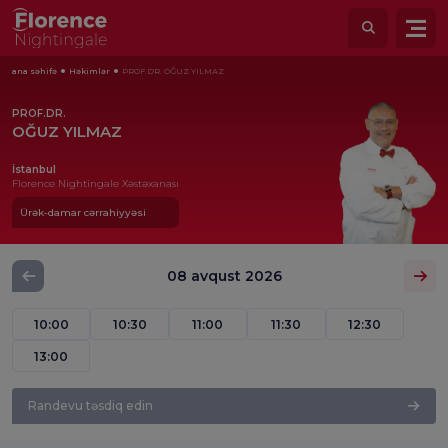
ana səhifə
Həkimlər
PROF.DR. OĞUZ YILMAZ
PROF.DR.
OĞUZ YILMAZ
İstanbul
Florence Nightingale Xəstəxanası
Ürək-damar cərrahiyyəsi
08 avqust 2026
10:00
10:30
11:00
11:30
12:30
13:00
Randevu təsdiq edin