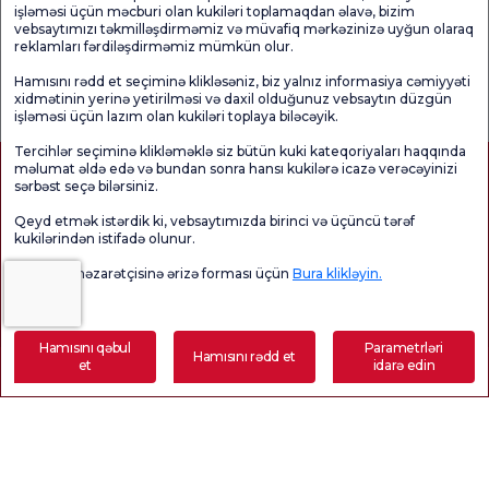
işləməsi üçün məcburi olan kukiləri toplamaqdan əlavə, bizim
Tibbi bölmələr
vebsaytımızı təkmilləşdirməmiz və müvafiq mərkəzinizə uyğun olaraq
reklamları fərdiləşdirməmiz mümkün olur.
Hamısını rədd et seçiminə klikləsəniz, biz yalnız informasiya cəmiyyəti
Ümumi
Məmnuniyyət
Promo
Məmnuniyyət
Sorğusunu
Məmnuniyyəti
xidmətinin yerinə yetirilməsi və daxil olduğunuz vebsaytın düzgün
Sorğusu
yoxlayın.
Sorğusu
işləməsi üçün lazım olan kukiləri toplaya biləcəyik.
Tercihlər seçiminə klikləməklə siz bütün kuki kateqoriyaları haqqında
məlumat əldə edə və bundan sonra hansı kukilərə icazə verəcəyinizi
sərbəst seçə bilərsiniz.
Qeyd etmək istərdik ki, vebsaytımızda birinci və üçüncü tərəf
kukilərindən istifadə olunur.
Məlumat nəzarətçisinə ərizə forması üçün
Bura klikləyin.
Sağlamlıq Turizmi Səlahiyyəti
kvkk
Xəstə hüquqları
Səhifənin məzmunu yalnız məlumat məqsədi daşıyır. Diaqnoz və müalicə üçün
Hamısını qəbul
Parametrləri
mütləq həkiminizlə məsləhətləşin.
Hamısını rədd et
et
idarə edin
@2026 Group Florence Nightingale Xəstəxanaları
Görüş təyin edin
E-Nəticə
Gəlin Sizə Zəng Edək
Redaktor: Uğurcan Durmuş - 0 549 455 55 46. - Yeniləmə tarixi: 07.08.2026