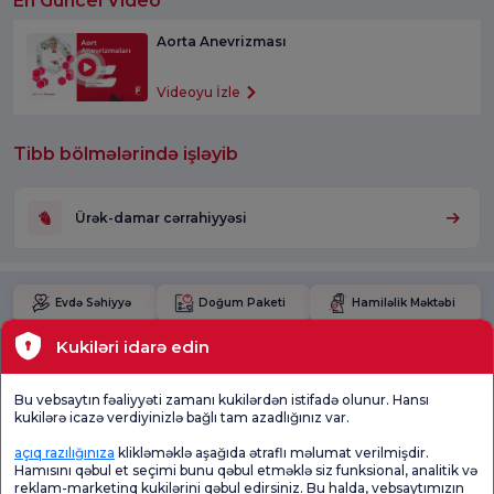
En Güncel Video
Aorta Anevrizması
Videoyu İzle
Tibb bölmələrində işləyib
Ürək-damar cərrahiyyəsi
Evdə Səhiyyə
Doğum Paketi
Hamiləlik Məktəbi
Kukiləri idarə edin
Yoxlama Paketləri
Tibbi Texnologiyalar
Bu vebsaytın fəaliyyəti zamanı kukilərdən istifadə olunur. Hansı
kukilərə icazə verdiyinizlə bağlı tam azadlığınız var.
Məkanlar
açıq razılığınıza
klikləməklə aşağıda ətraflı məlumat verilmişdir.
Mövcud Sağlamlıq
Hamısını qəbul et seçimi bunu qəbul etməklə siz funksional, analitik və
reklam-marketinq kukilərini qəbul edirsiniz. Bu halda, vebsaytımızın