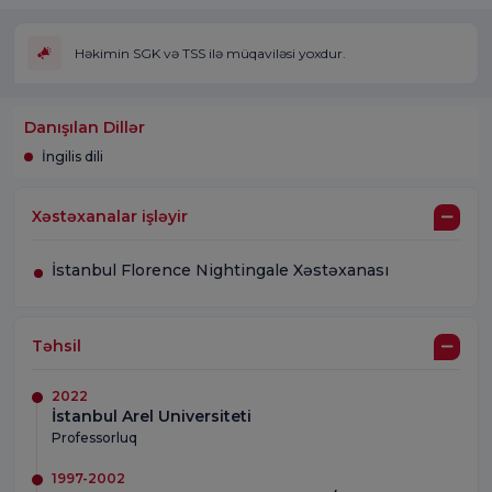
Həkimin SGK və TSS ilə müqaviləsi yoxdur.
Danışılan Dillər
İngilis dili
Xəstəxanalar işləyir
İstanbul Florence Nightingale Xəstəxanası
Təhsil
2022
İstanbul Arel Universiteti
Professorluq
1997-2002