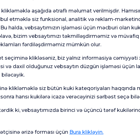
klikləməklə aşağıda ətraflı məlumat verilmişdir. Hamısı
ul etməklə siz funksional, analitik və reklam-marketinq
. Bu halda, vebsaytımızın işləməsi üçün məcburi olan kuki
669
ola
avə, bizim vebsaytımızı təkmilləşdirməmiz və müvafiq
Mən
eklamları fərdiləşdirməmiz mümkün olur.
bu 
Razı
t seçiminə klikləsəniz, biz yalnız informasiya cəmiyyəti
Mən
rekl
əsi və daxil olduğunuz vebsaytın düzgün işləməsi üçün l
pros
e-p
 biləcəyik.
minə klikləməklə siz bütün kuki kateqoriyaları haqqında
onra hansı kukilərə icazə verəcəyinizi sərbəst seçə bilər
rdik ki, vebsaytımızda birinci və üçüncü tərəf kukilərin
Ümumi
Mə
tçisinə ərizə forması üçün
Bura klikləyin.
ün
Məmnuniyyət
So