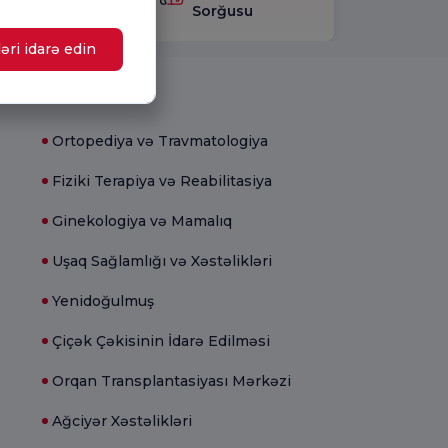
layın.
Sorğusu
əri idarə edin
Tibbi bölmələr
Ortopediya və Travmatologiya
Fiziki Terapiya və Reabilitasiya
Ginekologiya və Mamalıq
Uşaq Sağlamlığı və Xəstəlikləri
Yenidoğulmuş
Çiçək Çəkisinin İdarə Edilməsi
Orqan Transplantasiyası Mərkəzi
Ağciyər Xəstəlikləri