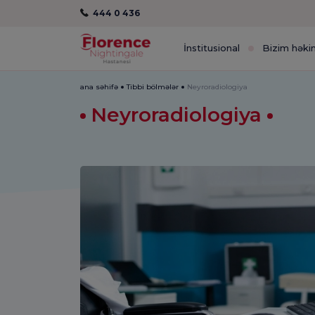
444 0 436
İnstitusional
Bizim həki
ana səhifə
Tibbi bölmələr
Neyroradiologiya
Neyroradiologiya