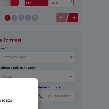
edin
baxın
1
2
3
4
5
ə forması
ana *
Xəstəxana seçin
 olmasa Mövzunu Seçin
Mövzu
Telefon nömrəniz
ə icazə