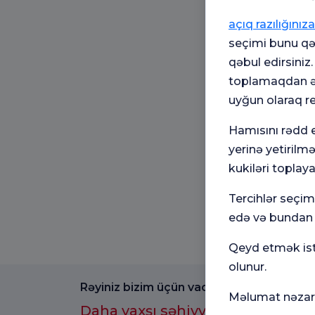
açıq razılığınıza
seçimi bunu qəb
qəbul edirsiniz
toplamaqdan əl
uyğun olaraq r
Hamısını rədd e
yerinə yetirilm
kukiləri toplaya
Tercihlər seçi
edə və bundan s
Qeyd etmək istə
olunur.
Rəyiniz bizim üçün vacibdir.
Məlumat nəzarə
Daha yaxşı səhiyyə təcrübəsi üç