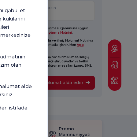
nı qəbul et
 kukilərini
ləri
8 saylı Fərdi Məlumatların Qorunması Qanununa uyğun
raq hazırlanmışdır. Mən
Aydınlaşdırma Mətnini
.
 mərkəzinizə
im şəxsi məlumatlarım yuxarıda verilmiş Məlumat Mətni və
mətn əsasında yaradılmış məlumatla işlənir. Mən
Açıq
lıq Mətni.
 xidmətinin
 Florence Nightingale-nin mənə hər cür məlumat, sorğu,
am, promosyonlar, marketinq, açılışlar, dəvətlər və tədbir
azım olan
esləri ilə bağlı kommersiya elektron mesajları (zəng, SMS,
oçt) göndərməsinə razıyam.
Məlumat əldə edin
 məlumat əldə
siniz.
dən istifadə
mnuniyyət
Promo
rğusunu
Məmnuniyyəti