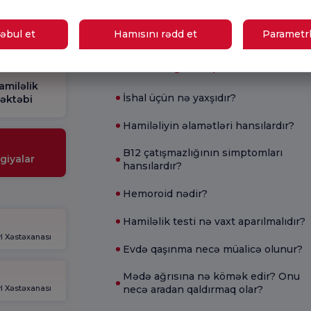
Sorğusu
yox
nutmayın.
əbul et
Hamısını rədd et
Parametrl
Mövcud Sağlamlıq
amiləlik
İshal üçün nə yaxşıdır?
əktəbi
Hamiləliyin əlamətləri hansılardır?
B12 çatışmazlığının simptomları
giyalar
hansılardır?
Hemoroid nədir?
Hamiləlik testi nə vaxt aparılmalıdır?
l Xəstəxanası
Evdə qaşınma necə müalicə olunur?
Mədə ağrısına nə kömək edir? Onu
l Xəstəxanası
necə aradan qaldırmaq olar?