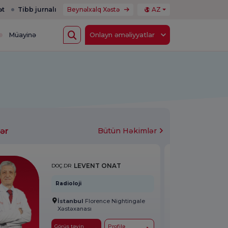
ət
Tibb jurnalı
Beynəlxalq Xəstə
AZ
Müayinə
Onlayn əməliyyatlar
ər
Bütün Həkimlər
LEVENT ONAT
DOÇ.DR
Radioloji
İstanbul
Florence Nightingale
Xəstəxanası
Görüş təyin
Profilə