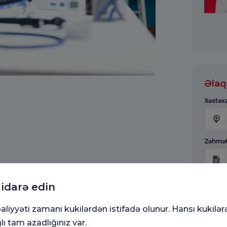
Əlaq
Xəstəx
Zəhmət
Adınız
 idarə edin
aliyyəti zamanı kukilərdən istifadə olunur. Hansı kukilər
lı tam azadlığınız var.
Mesaj