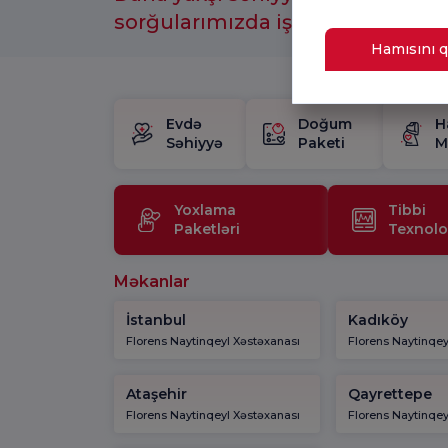
sorğularımızda iştirak etməyi u
Hamısını q
Evdə
Doğum
H
Səhiyyə
Paketi
M
Yoxlama
Tibbi
Paketləri
Texnolo
Məkanlar
İstanbul
Kadıköy
Florens Naytinqeyl Xəstəxanası
Florens Naytinqey
Ataşehir
Qayrettepe
Florens Naytinqeyl Xəstəxanası
Florens Naytinqey