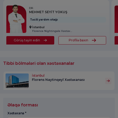
DR.
MEHMET SEYİT YOKUŞ
Təcili yardım otağı
İstanbul
Florence Nightingale Xəstəxanası
Görüş təyin edin
Profilə baxın
Tibbi bölmələri olan xəstəxanalar
İstanbul
Florens Naytinqeyl Xəstəxanası
Əlaqə forması
Xəstəxana *