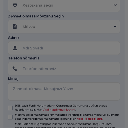
Xəstəxana seçin
Zəhmət olmasa Mövzunu Seçin
Mövzu
Adınız
Telefon nömrəniz
Mesaj
6698 saylı Fərdi Məlumatların Qorunması Qanununa uyğun olaraq
hazırlanmışdır. Mən
Aydınlaşdırma Mətnini
.
Mənim şəxsi məlumatlarım yuxarıda verilmiş Məlumat Mətni və bu mətn
əsasında yaradılmış məlumatla işlənir. Mən
Açıq Razılıq Mətni.
Mən Florence Nightingale-nin mənə hər cür məlumat, sorğu, reklam,
promosyonlar, marketinq, açılışlar, dəvətlər və tədbir prosesləri ilə bağlı