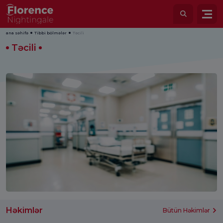
ana səhifə
Tibbi bölmələr
Təcili
Təcili
Həkimlər
Bütün Həkimlər