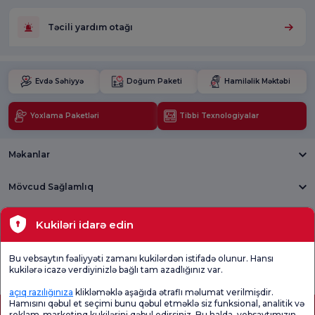
Təcili yardım otağı
Evdə Səhiyyə
Doğum Paketi
Hamiləlik Məktəbi
Yoxlama Paketləri
Tibbi Texnologiyalar
Məkanlar
Mövcud Sağlamlıq
Tibbi bölmələr
Kukiləri idarə edin
Ümumi
Məmnuniyyət
Promo
Bu vebsaytın fəaliyyəti zamanı kukilərdən istifadə olunur. Hansı
Məmnuniyyət
Sorğusunu
Məmnuniyyəti
kukilərə icazə verdiyinizlə bağlı tam azadlığınız var.
Sorğusu
yoxlayın.
Sorğusu
açıq razılığınıza
klikləməklə aşağıda ətraflı məlumat verilmişdir.
Hamısını qəbul et seçimi bunu qəbul etməklə siz funksional, analitik və
reklam-marketinq kukilərini qəbul edirsiniz. Bu halda, vebsaytımızın