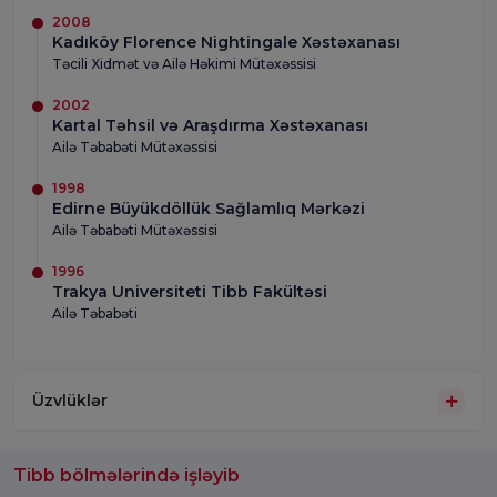
2008
Kadıköy Florence Nightingale Xəstəxanası
Təcili Xidmət və Ailə Həkimi Mütəxəssisi
2002
Kartal Təhsil və Araşdırma Xəstəxanası
Ailə Təbabəti Mütəxəssisi
1998
Edirne Büyükdöllük Sağlamlıq Mərkəzi
Ailə Təbabəti Mütəxəssisi
1996
Trakya Universiteti Tibb Fakültəsi
Ailə Təbabəti
Üzvlüklər
Tibb bölmələrində işləyib