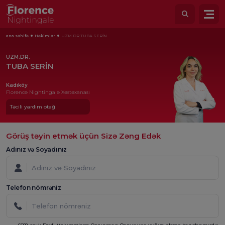
ana səhifə
Həkimlər
UZM.DR TUBA SERİN
UZM.DR.
TUBA SERİN
Kadıköy
Florence Nightingale Xəstəxanası
Təcili yardım otağı
Görüş təyin etmək üçün Sizə Zəng Edək
Adınız və Soyadınız
Telefon nömrəniz