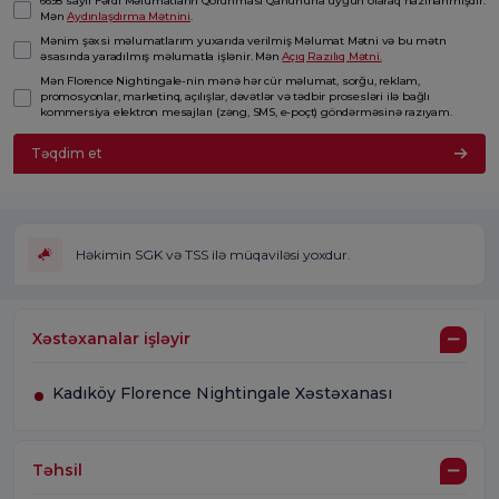
6698 saylı Fərdi Məlumatların Qorunması Qanununa uyğun olaraq hazırlanmışdır.
Mən
Aydınlaşdırma Mətnini
.
Mənim şəxsi məlumatlarım yuxarıda verilmiş Məlumat Mətni və bu mətn
əsasında yaradılmış məlumatla işlənir. Mən
Açıq Razılıq Mətni.
Mən Florence Nightingale-nin mənə hər cür məlumat, sorğu, reklam,
promosyonlar, marketinq, açılışlar, dəvətlər və tədbir prosesləri ilə bağlı
kommersiya elektron mesajları (zəng, SMS, e-poçt) göndərməsinə razıyam.
Təqdim et
Həkimin SGK və TSS ilə müqaviləsi yoxdur.
Xəstəxanalar işləyir
Kadıköy Florence Nightingale Xəstəxanası
Təhsil