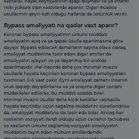
xəstəliyi, həyat keyfiyyətinin aşağı düşməsi və ya infarkt
riski yüksək olan xəstələrdə aparılır. Digər müalicə
üsullarının qeyri-kafi olduğu hallarda da üstünlük verilir.
Bypass əməliyyatı nə qədər vaxt aparır?
Koronar bypass əməliyyatının ümumi müddəti
əməliyyatın açıq və ya qapalı üsulla aparılmasına görə
dəyişir. Bypass ediləcək damarların sayına əlavə olaraq,
əməliyyat müddətinə təsir edən digər amillər də
əməliyyatın işləyən və ya dayanmış bir ürəkdə
aparılmasıdır. Hal-hazırda daha çox minimal invaziv
üsullarla həyata keçirilən koronar bypass əməliyyatları
təxminən 3-6 saat çəkir. Eyni əməliyyat zamanı insanın
ürək qapağı dəyişdirilərsə və ya ürəyinə digər cərrahi
müdaxilələr edilərsə, bu müddət uzadıla bilər.
Minimal invaziv üsullar daha kiçik kəsiklər vasitəsilə
həyata keçirildiyi üçün sağalma müddətini sürətləndirsə
də, əməliyyat müddətinə də təsir edə bilər. Ancaq hər
xəstənin vəziyyəti fərqli olduğu üçün cərrahın təcrübəsi
və xəstənin ümumi sağlamlıq vəziyyəti əməliyyatın
müddətini təyin edən mühüm amillərdəndir.
Əməliyyatın planlaşdırılması mərhələsində cərrah