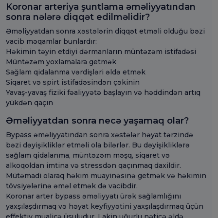
Koronar arteriya şuntlama əməliyyatından
sonra nələrə diqqət edilməlidir?
Əməliyyatdan sonra xəstələrin diqqət etməli olduğu bəzi
vacib məqamlar bunlardır:
Həkimin təyin etdiyi dərmanların müntəzəm istifadəsi
Müntəzəm yoxlamalara getmək
Sağlam qidalanma vərdişləri əldə etmək
Siqaret və spirt istifadəsindən çəkinin
Yavaş-yavaş fiziki fəaliyyətə başlayın və həddindən artıq
yükdən qaçın
Əməliyyatdan sonra necə yaşamaq olar?
Bypass əməliyyatından sonra xəstələr həyat tərzində
bəzi dəyişikliklər etməli ola bilərlər. Bu dəyişikliklərə
sağlam qidalanma, müntəzəm məşq, siqaret və
alkoqoldan imtina və stressdən qaçınmaq daxildir.
Mütəmadi olaraq həkim müayinəsinə getmək və həkimin
tövsiyələrinə əməl etmək də vacibdir.
Koronar arter bypass əməliyyatı ürək sağlamlığını
yaxşılaşdırmaq və həyat keyfiyyətini yaxşılaşdırmaq üçün
effektiv müalicə üsuludur. Lakin uğurlu nəticə əldə