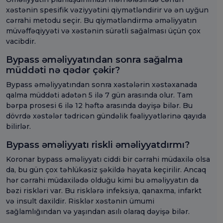
xəstənin spesifik vəziyyətini qiymətləndirir və ən uyğun
cərrahi metodu seçir. Bu qiymətləndirmə əməliyyatın
müvəffəqiyyəti və xəstənin sürətli sağalması üçün çox
vacibdir.
Bypass əməliyyatından sonra sağalma
müddəti nə qədər çəkir?
Bypass əməliyyatından sonra xəstələrin xəstəxanada
qalma müddəti adətən 5 ilə 7 gün arasında olur. Tam
bərpa prosesi 6 ilə 12 həftə arasında dəyişə bilər. Bu
dövrdə xəstələr tədricən gündəlik fəaliyyətlərinə qayıda
bilirlər.
Bypass əməliyyatı riskli əməliyyatdırmı?
Koronar bypass əməliyyatı ciddi bir cərrahi müdaxilə olsa
da, bu gün çox təhlükəsiz şəkildə həyata keçirilir. Ancaq
hər cərrahi müdaxilədə olduğu kimi bu əməliyyatın da
bəzi riskləri var. Bu risklərə infeksiya, qanaxma, infarkt
və insult daxildir. Risklər xəstənin ümumi
sağlamlığından və yaşından asılı olaraq dəyişə bilər.