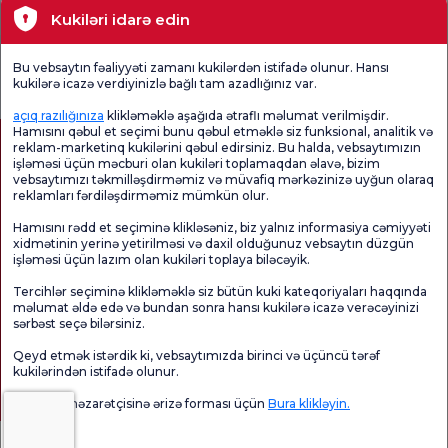
Tibbi bölmələr
Kukiləri idarə edin
Ümumi
Məmnuniyyət
Promo
Bu vebsaytın fəaliyyəti zamanı kukilərdən istifadə olunur. Hansı
Məmnuniyyət
Sorğusunu
Məmnuniyyəti
kukilərə icazə verdiyinizlə bağlı tam azadlığınız var.
Sorğusu
yoxlayın.
Sorğusu
açıq razılığınıza
klikləməklə aşağıda ətraflı məlumat verilmişdir.
Hamısını qəbul et seçimi bunu qəbul etməklə siz funksional, analitik və
reklam-marketinq kukilərini qəbul edirsiniz. Bu halda, vebsaytımızın
işləməsi üçün məcburi olan kukiləri toplamaqdan əlavə, bizim
vebsaytımızı təkmilləşdirməmiz və müvafiq mərkəzinizə uyğun olaraq
reklamları fərdiləşdirməmiz mümkün olur.
Hamısını rədd et seçiminə klikləsəniz, biz yalnız informasiya cəmiyyəti
xidmətinin yerinə yetirilməsi və daxil olduğunuz vebsaytın düzgün
işləməsi üçün lazım olan kukiləri toplaya biləcəyik.
Sağlamlıq Turizmi Səlahiyyəti
kvkk
Xəstə hüquqları
Tercihlər seçiminə klikləməklə siz bütün kuki kateqoriyaları haqqında
Səhifənin məzmunu yalnız məlumat məqsədi daşıyır. Diaqnoz və müalicə üçün
məlumat əldə edə və bundan sonra hansı kukilərə icazə verəcəyinizi
mütləq həkiminizlə məsləhətləşin.
sərbəst seçə bilərsiniz.
@2026 Group Florence Nightingale Xəstəxanaları
Qeyd etmək istərdik ki, vebsaytımızda birinci və üçüncü tərəf
kukilərindən istifadə olunur.
Redaktor: Uğurcan Durmuş - 0 549 455 55 46. - Yeniləmə tarixi: 07.08.2026
Məlumat nəzarətçisinə ərizə forması üçün
Bura klikləyin.