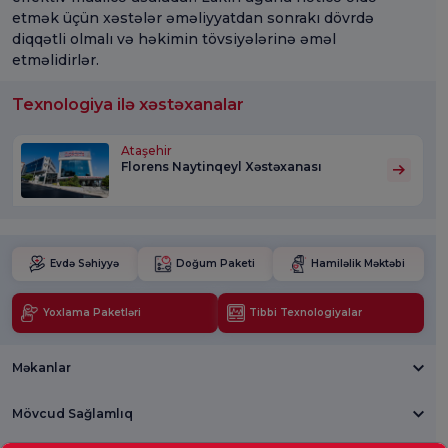
etmək üçün xəstələr əməliyyatdan sonrakı dövrdə
diqqətli olmalı və həkimin tövsiyələrinə əməl
etməlidirlər.
Texnologiya ilə xəstəxanalar
Ataşehir
Florens Naytinqeyl Xəstəxanası
Evdə Səhiyyə
Doğum Paketi
Hamiləlik Məktəbi
Yoxlama Paketləri
Tibbi Texnologiyalar
Məkanlar
Mövcud Sağlamlıq