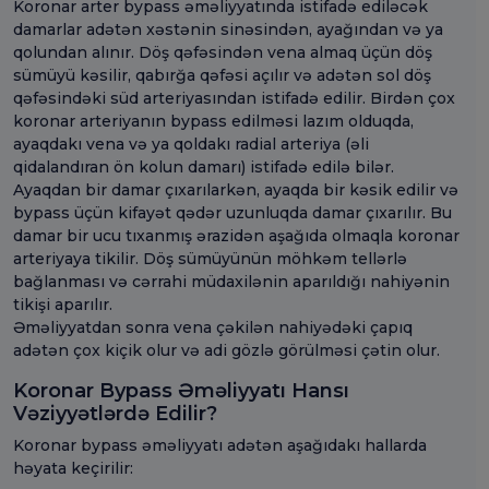
Koronar arter bypass əməliyyatında istifadə ediləcək
damarlar adətən xəstənin sinəsindən, ayağından və ya
qolundan alınır. Döş qəfəsindən vena almaq üçün döş
sümüyü kəsilir, qabırğa qəfəsi açılır və adətən sol döş
qəfəsindəki süd arteriyasından istifadə edilir. Birdən çox
koronar arteriyanın bypass edilməsi lazım olduqda,
ayaqdakı vena və ya qoldakı radial arteriya (əli
qidalandıran ön kolun damarı) istifadə edilə bilər.
Ayaqdan bir damar çıxarılarkən, ayaqda bir kəsik edilir və
bypass üçün kifayət qədər uzunluqda damar çıxarılır. Bu
damar bir ucu tıxanmış ərazidən aşağıda olmaqla koronar
arteriyaya tikilir. Döş sümüyünün möhkəm tellərlə
bağlanması və cərrahi müdaxilənin aparıldığı nahiyənin
tikişi aparılır.
Əməliyyatdan sonra vena çəkilən nahiyədəki çapıq
adətən çox kiçik olur və adi gözlə görülməsi çətin olur.
Koronar Bypass Əməliyyatı Hansı
Vəziyyətlərdə Edilir?
Koronar bypass əməliyyatı adətən aşağıdakı hallarda
həyata keçirilir: