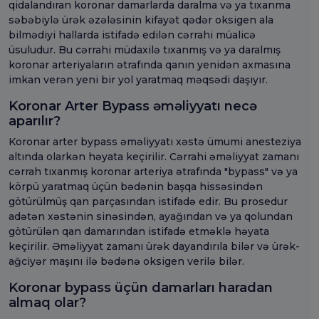
qidalandıran koronar damarlarda daralma və ya tıxanma
səbəbiylə ürək əzələsinin kifayət qədər oksigen ala
bilmədiyi hallarda istifadə edilən cərrahi müalicə
üsuludur. Bu cərrahi müdaxilə tıxanmış və ya daralmış
koronar arteriyaların ətrafında qanın yenidən axmasına
imkan verən yeni bir yol yaratmaq məqsədi daşıyır.
Koronar Arter Bypass əməliyyatı necə
aparılır?
Koronar arter bypass əməliyyatı xəstə ümumi anesteziya
altında olarkən həyata keçirilir. Cərrahi əməliyyat zamanı
cərrah tıxanmış koronar arteriya ətrafında "bypass" və ya
körpü yaratmaq üçün bədənin başqa hissəsindən
götürülmüş qan parçasından istifadə edir. Bu prosedur
adətən xəstənin sinəsindən, ayağından və ya qolundan
götürülən qan damarından istifadə etməklə həyata
keçirilir. Əməliyyat zamanı ürək dayandırıla bilər və ürək-
ağciyər maşını ilə bədənə oksigen verilə bilər.
Koronar bypass üçün damarları haradan
almaq olar?