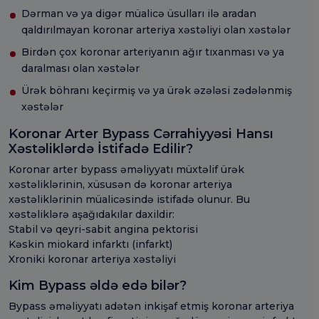
Dərman və ya digər müalicə üsulları ilə aradan
qaldırılmayan koronar arteriya xəstəliyi olan xəstələr
Birdən çox koronar arteriyanın ağır tıxanması və ya
daralması olan xəstələr
Ürək böhranı keçirmiş və ya ürək əzələsi zədələnmiş
xəstələr
Koronar Arter Bypass Cərrahiyyəsi Hansı
Xəstəliklərdə İstifadə Edilir?
Koronar arter bypass əməliyyatı müxtəlif ürək
xəstəliklərinin, xüsusən də koronar arteriya
xəstəliklərinin müalicəsində istifadə olunur. Bu
xəstəliklərə aşağıdakılar daxildir:
Stabil və qeyri-sabit angina pektorisi
Kəskin miokard infarktı (infarkt)
Xroniki koronar arteriya xəstəliyi
Kim Bypass əldə edə bilər?
Bypass əməliyyatı adətən inkişaf etmiş koronar arteriya