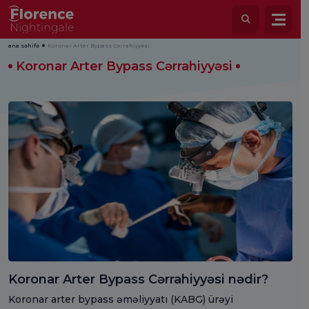
ana səhifə
Koronar Arter Bypass Cərrahiyyəsi
Koronar Arter Bypass Cərrahiyyəsi
Koronar Arter Bypass Cərrahiyyəsi nədir?
Koronar arter bypass əməliyyatı (KABG) ürəyi