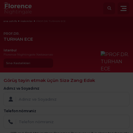
ana səhifə
Həkimlər
PROF.DR. TURHAN ECE
PROF.DR.
TURHAN ECE
İstanbul
Florence Nightingale Xəstəxanası
Sinə Xəstəlikləri
Görüş təyin etmək üçün Sizə Zəng Edək
Adınız və Soyadınız
Telefon nömrəniz