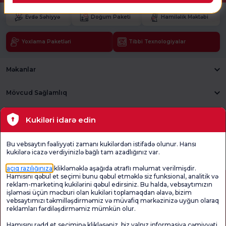
Evdə Səhiyyə
Doğum Paketi
Hamiləlik Məktəbi
Yoxlama Paketləri
Tibbi Texnologiyalar
Məkanlar
Mövcud Sağlamlıq
Tibbi bölmələr
Kukiləri idarə edin
Ümumi
Məmnuniyyət
Promo
Bu vebsaytın fəaliyyəti zamanı kukilərdən istifadə olunur. Hansı
Məmnuniyyət
Sorğusunu
Məmnuniyyəti
kukilərə icazə verdiyinizlə bağlı tam azadlığınız var.
Sorğusu
yoxlayın.
Sorğusu
açıq razılığınıza
klikləməklə aşağıda ətraflı məlumat verilmişdir.
Hamısını qəbul et seçimi bunu qəbul etməklə siz funksional, analitik və
reklam-marketinq kukilərini qəbul edirsiniz. Bu halda, vebsaytımızın
işləməsi üçün məcburi olan kukiləri toplamaqdan əlavə, bizim
vebsaytımızı təkmilləşdirməmiz və müvafiq mərkəzinizə uyğun olaraq
reklamları fərdiləşdirməmiz mümkün olur.
Hamısını rədd et seçiminə klikləsəniz, biz yalnız informasiya cəmiyyəti