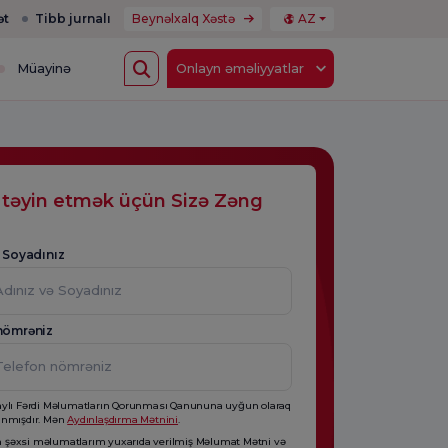
ət
Tibb jurnalı
Beynəlxalq Xəstə
AZ
Müayinə
Onlayn əməliyyatlar
 təyin etmək üçün Sizə Zəng
ə Soyadınız
nömrəniz
aylı Fərdi Məlumatların Qorunması Qanununa uyğun olaraq
anmışdır. Mən
Aydınlaşdırma Mətnini
.
şəxsi məlumatlarım yuxarıda verilmiş Məlumat Mətni və