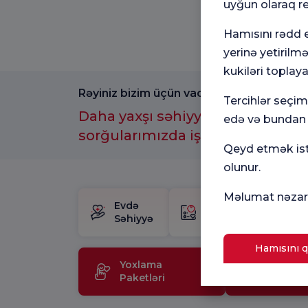
uyğun olaraq r
Hamısını rədd e
yerinə yetirilm
kukiləri toplaya
Rəyiniz bizim üçün vacibdir.
Tercihlər seçi
Daha yaxşı səhiyyə təcrübəsi üç
edə və bundan s
sorğularımızda iştirak etməyi u
Qeyd etmək istə
olunur.
Məlumat nəzarə
Evdə
Doğum
H
Səhiyyə
Paketi
M
Hamısını q
Yoxlama
Tibbi
Paketləri
Texnolo