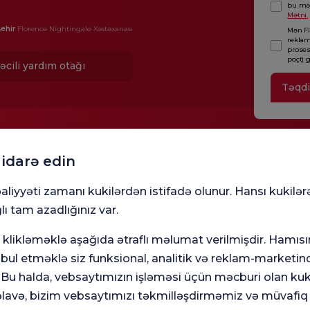
bu mət
Mətni.
ehir
Florence Nightingale Xəstəxanası
Mən Fl
reklam
proses
poçt) 
əcili yardım otağı
Təqd
 idarə edin
aliyyəti zamanı kukilərdən istifadə olunur. Hansı kukilər
lı tam azadlığınız var.
klikləməklə aşağıda ətraflı məlumat verilmişdir. Hamısı
ul etməklə siz funksional, analitik və reklam-marketinq
Tibb b
. Bu halda, vebsaytımızın işləməsi üçün məcburi olan kuki
avə, bizim vebsaytımızı təkmilləşdirməmiz və müvafiq