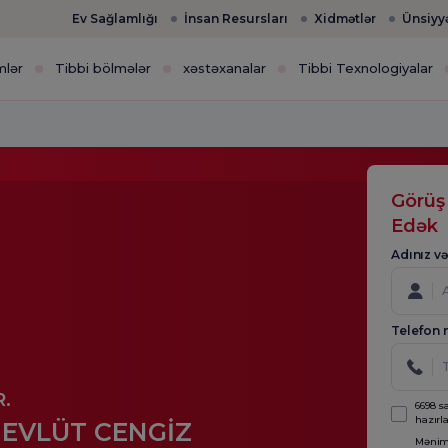
Ev Sağlamlığı
İnsan Resursları
Xidmətlər
Ünsiyy
mlər
Tibbi bölmələr
xəstəxanalar
Tibbi Texnologiyalar
Görüş
Edək
Adınız v
Telefon 
.
6698 s
hazırl
EVLÜT CENGİZ
Mənim 