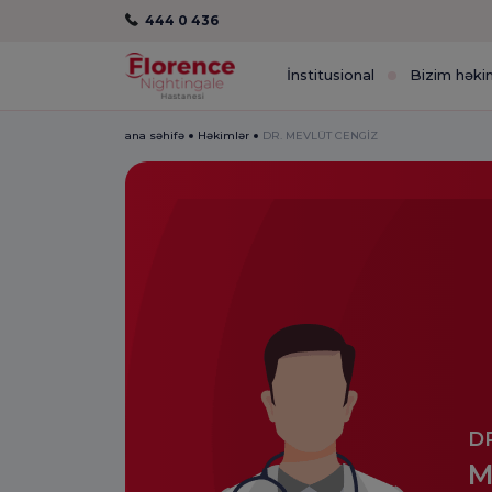
444 0 436
İnstitusional
Bizim həki
ana səhifə
Həkimlər
DR. MEVLÜT CENGİZ
DR
M