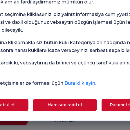
eklamları fərdiləşdirməmiz mümkün olur.
t seçiminə klikləsəniz, biz yalnız informasiya cəmiyyəti
əsi və daxil olduğunuz vebsaytın düzgün işləməsi üçün l
 biləcəyik.
minə klikləməklə siz bütün kuki kateqoriyaları haqqında
Ümumi
Mə
ün
Məmnuniyyət
So
onra hansı kukilərə icazə verəcəyinizi sərbəst seçə bilər
Sorğusu
yox
nutmayın.
rdik ki, vebsaytımızda birinci və üçüncü tərəf kukilərin
Mövcud Sağlamlıq
tçisinə ərizə forması üçün
Bura klikləyin.
amiləlik
İshal üçün nə yaxşıdır?
əktəbi
Hamiləliyin əlamətləri hansılardır?
əbul et
Hamısını rədd et
Parametrl
B12 çatışmazlığının simptomları
giyalar
hansılardır?