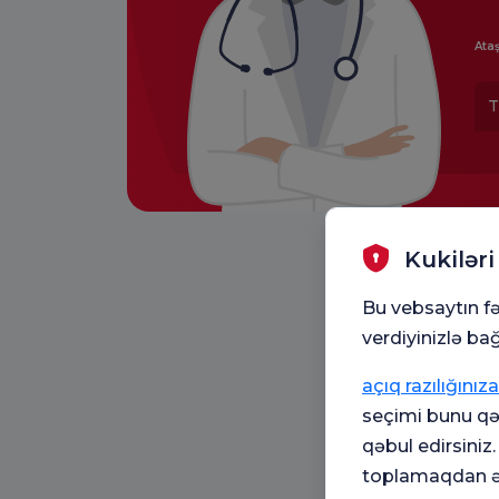
Ataş
T
Kukiləri
Bu vebsaytın fə
verdiyinizlə bağ
açıq razılığınıza
seçimi bunu qəb
qəbul edirsiniz
toplamaqdan əl