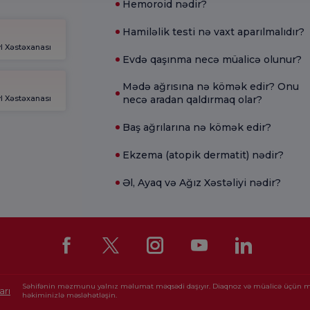
Hemoroid nədir?
Hamiləlik testi nə vaxt aparılmalıdır?
l Xəstəxanası
Evdə qaşınma necə müalicə olunur?
Mədə ağrısına nə kömək edir? Onu
l Xəstəxanası
necə aradan qaldırmaq olar?
Baş ağrılarına nə kömək edir?
Ekzema (atopik dermatit) nədir?
Əl, Ayaq və Ağız Xəstəliyi nədir?
Səhifənin məzmunu yalnız məlumat məqsədi daşıyır. Diaqnoz və müalicə üçün 
arı
həkiminizlə məsləhətləşin.