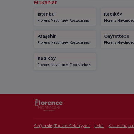
Məkanlar
İstanbul
Kadıköy
Florens Naytinqeyl Xəstəxanası
Florens Naytinqey
Ataşehir
Qayrettepe
Florens Naytinqeyl Xəstəxanası
Florens Naytinqey
Kadıköy
Florens Naytinqeyl Tibb Mərkəzi
Sağlamlıq Turizmi Səlahiyyəti
kvkk
Xəstə hüquql