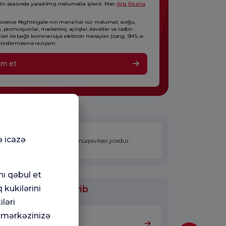
n əsasında yaradılmış məlumatla işlənir. Mən
Açıq Razılıq
orence Nightingale-nin mənə hər cür məlumat, sorğu,
, promosyonlar, marketinq, açılışlar, dəvətlər və tədbir
ləri ilə bağlı kommersiya elektron mesajları (zəng, SMS, e-
göndərməsinə razıyam.
im et
ə icazə
Həkimin SGK və TSS ilə müqaviləsi yoxdur.
nı qəbul et
 kukilərini
ölmələrində işləyib
ləri
 mərkəzinizə
Təcili yardım otağı