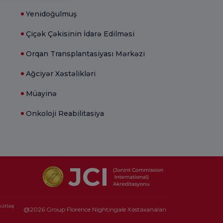
Yenidoğulmuş
Çiçək Çəkisinin İdarə Edilməsi
Orqan Transplantasiyası Mərkəzi
Ağciyər Xəstəlikləri
Müayinə
Onkoloji Reabilitasiya
mütləq
@2026 Group Florence Nightingale Xəstəxanaları