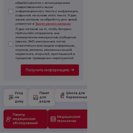
обрабатываются с использованием
предоставленного выше
информационного текста и информации,
созданной на основе этого текста. Я даю
явное согласие на обработку для целей,
указанных в
Тексте явного согласия
.
Я даю согласие на то, чтобы Флоренс
Найтингейл отправляла мне
коммерческие электронные сообщения
(звонок, SMS, электронная почта)
относительно всех видов информации,
опросов, рекламы, рекламных акций,
маркетинга, открытий, приглашений и
процессов проведения мероприятий.
Получить информацию
Уход
Пакет
Школа для
на
для
беременных
дому
родов
Пакеты
Медицинские
медицинских
технологии
обследований