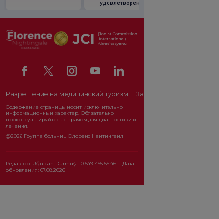
удовлетворенности.
акциями
Разрешение на медицинский туризм
Закон о защите персона
Содержание страницы носит исключительно
информационный характер. Обязательно
проконсультируйтесь с врачом для диагностики и
лечения.
@2026 Группа больниц Флоренс Найтингейл
Редактор: Uğurcan Durmuş - 0 549 455 55 46. - Дата
обновления: 07.08.2026