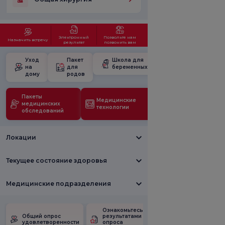
Электронный
Позвольте нам
Назначить встречу
результат
позвонить вам
Уход
Пакет
Школа для
на
для
беременных
дому
родов
Пакеты
Медицинские
медицинских
технологии
обследований
Локации
Текущее состояние здоровья
Медицинские подразделения
Ознакомьтесь с
Опрос
Общий опрос
результатами
удовлетворен
удовлетворенности
опроса
рекламными