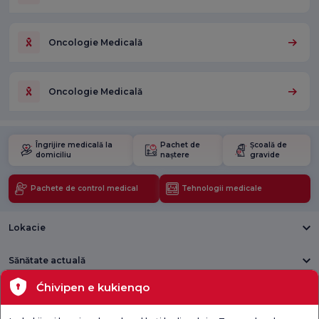
Oncologie Medicală
Oncologie Medicală
Îngrijire medicală la
Pachet de
Școală de
domiciliu
naștere
gravide
Pachete de control medical
Tehnologii medicale
Lokacie
Sănătate actuală
Ćhivipen e kukienqo
Unități medicale