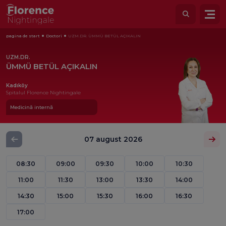
pagina de start
Doctori
UZM.DR. ÜMMÜ BETÜL AÇIKALIN
UZM.DR.
ÜMMÜ BETÜL AÇIKALIN
Kadıköy
Spitalul Florence Nightingale
Medicină internă
07 august 2026
08:30
09:00
09:30
10:00
10:30
11:00
11:30
13:00
13:30
14:00
14:30
15:00
15:30
16:00
16:30
17:00