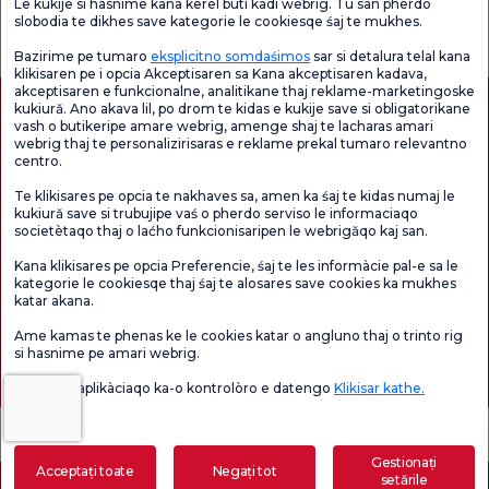
Le kukije si hasnime kana kerel buti kadi webrig. Tu san pherdo
Verificați
Sondaj de
slobodia te dikhes save kategorie le cookiesqe śaj te mukhes.
Sondaj general
Chestionarul de
satisfacție
de satisfacție
Satisfacție.
privind promoțiile
Bazirime pe tumaro
eksplicitno somdaśimos
sar si detalura telal kana
klikisaren pe i opcia Akceptisaren sa Kana akceptisaren kadava,
akceptisaren e funkcionalne, analitikane thaj reklame-marketingoske
kukiură. Ano akava lil, po drom te kidas e kukije save si obligatorikane
vash o butikeripe amare webrig, amenge shaj te lacharas amari
webrig thaj te personalizirisaras e reklame prekal tumaro relevantno
centro.
Te klikisares pe opcia te nakhaves sa, amen ka śaj te kidas numaj le
kukiură save si trubujipe vaś o pherdo serviso le informaciaqo
societètaqo thaj o laćho funkcionisaripen le webrigăqo kaj san.
Autorizație de turism medical
kvkk
Drepturile pacientului
Kana klikisares pe opcia Preferencie, śaj te les informàcie pal-e sa le
Conținutul paginii are doar scop informativ. Asigurați-vă că vă consultați medicul
kategorie le cookiesqe thaj śaj te alosares save cookies ka mukhes
pentru diagnostic și tratament.
katar akana.
@2026 Group Florence Nightingale Hospitals
Ame kamas te phenas ke le cookies katar o angluno thaj o trinto rig
si hasnime pe amari webrig.
Editor: Uğurcan Durmuş - 0 549 455 55 46. - Data actualizării: 07.08.2026
Vaś o lil e aplikàciaqo ka-o kontrolòro e datengo
Klikisar kathe.
Gestionați
Acceptați toate
Negați tot
setările