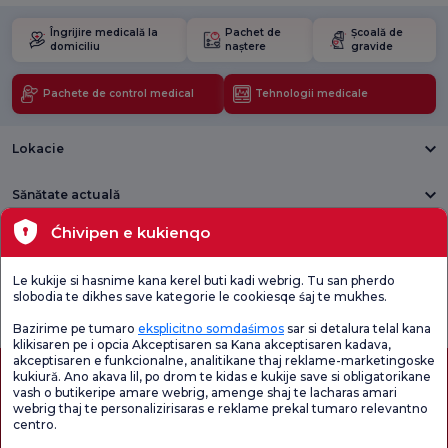
Îngrijire medicală la
Pachet de
Școală de
domiciliu
naștere
gravide
Pachete de control medical
Tehnologii medicale
Lokacie
Sănătate actuală
Ćhivipen e kukienqo
Unități medicale
Le kukije si hasnime kana kerel buti kadi webrig. Tu san pherdo
Verificați
Sondaj de
slobodia te dikhes save kategorie le cookiesqe śaj te mukhes.
Sondaj general
Chestionarul de
satisfacție
de satisfacție
Satisfacție.
privind promoțiile
Bazirime pe tumaro
eksplicitno somdaśimos
sar si detalura telal kana
klikisaren pe i opcia Akceptisaren sa Kana akceptisaren kadava,
akceptisaren e funkcionalne, analitikane thaj reklame-marketingoske
kukiură. Ano akava lil, po drom te kidas e kukije save si obligatorikane
vash o butikeripe amare webrig, amenge shaj te lacharas amari
webrig thaj te personalizirisaras e reklame prekal tumaro relevantno
centro.