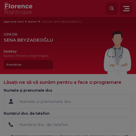
pagina de start
Doctori
UZM.DR. SENA BEYZADEOĞLU
UZM.DR.
SENA BEYZADEOĞLU
Kadıköy
Spitalul Florence Nightingale
Anestezie
Lăsați-ne să vă sunăm pentru a face o programare
Numele și prenumele dvs
Numărul dvs. de telefon