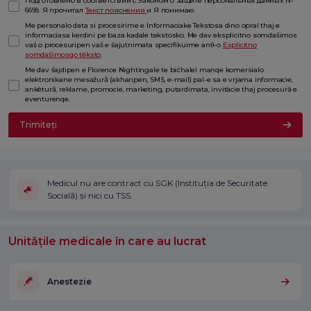
Подготовлено в соответствии с Законом о защите персональных данных №
6698. Я прочитал
Текст пояснения
и Я понимаю.
Me personalo data si procesirime e Informaciake Tekstosa dino opral thaj e
informaciasa kerdini pe baza kadale tekstosko. Me dav eksplicitno somdaśimos
vaś o procesuripen vaś e śajutnimata specifikuime anθ-o
Explicitno
somdaśimosqo tèksto
.
Me dav śajdipen e Florence Nightingale te bićhalel manqe komersialo
elektronikane mesaźură (akharipen, SMS, e-mail) pal-e sa e vrjama informacie,
ankètură, reklame, promocie, marketing, putardimata, invitàcie thaj procesură e
eventurenqe.
Trimiteți
Medicul nu are contract cu SGK (Instituția de Securitate
Socială) și nici cu TSS.
Unitățile medicale în care au lucrat
Anestezie