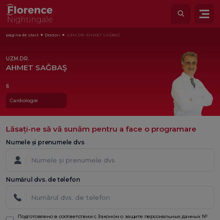
pagina de start
Doctori
UZM.DR. AHMET SAĞBAŞ
UZM.DR.
AHMET SAĞBAŞ
6
Cardiologie
Lăsați-ne să vă sunăm pentru a face o programare
Numele și prenumele dvs
Numărul dvs. de telefon
Подготовлено в соответствии с Законом о защите персональных данных №