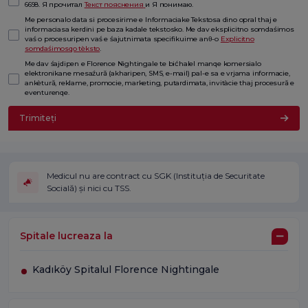
6698. Я прочитал
Текст пояснения
и Я понимаю.
Me personalo data si procesirime e Informaciake Tekstosa dino opral thaj e
informaciasa kerdini pe baza kadale tekstosko. Me dav eksplicitno somdaśimos
vaś o procesuripen vaś e śajutnimata specifikuime anθ-o
Explicitno
somdaśimosqo tèksto
.
Me dav śajdipen e Florence Nightingale te bićhalel manqe komersialo
elektronikane mesaźură (akharipen, SMS, e-mail) pal-e sa e vrjama informacie,
ankètură, reklame, promocie, marketing, putardimata, invitàcie thaj procesură e
eventurenqe.
Trimiteți
Medicul nu are contract cu SGK (Instituția de Securitate
Socială) și nici cu TSS.
Spitale lucreaza la
Kadıköy Spitalul Florence Nightingale