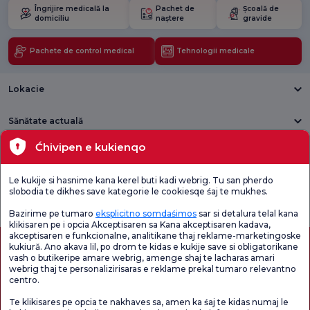
Îngrijire medicală la
Pachet de
Școală de
domiciliu
naștere
gravide
Pachete de control medical
Tehnologii medicale
Lokacie
Sănătate actuală
Ćhivipen e kukienqo
Unități medicale
Le kukije si hasnime kana kerel buti kadi webrig. Tu san pherdo
Verificați
Sondaj de
slobodia te dikhes save kategorie le cookiesqe śaj te mukhes.
Sondaj general
Chestionarul de
satisfacție
de satisfacție
Satisfacție.
privind promoțiile
Bazirime pe tumaro
eksplicitno somdaśimos
sar si detalura telal kana
klikisaren pe i opcia Akceptisaren sa Kana akceptisaren kadava,
akceptisaren e funkcionalne, analitikane thaj reklame-marketingoske
kukiură. Ano akava lil, po drom te kidas e kukije save si obligatorikane
vash o butikeripe amare webrig, amenge shaj te lacharas amari
webrig thaj te personalizirisaras e reklame prekal tumaro relevantno
centro.
Te klikisares pe opcia te nakhaves sa, amen ka śaj te kidas numaj le