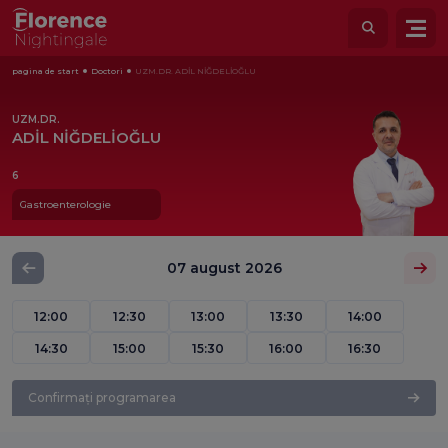
pagina de start
Doctori
UZM.DR. ADİL NİĞDELİOĞLU
UZM.DR.
ADİL NİĞDELİOĞLU
6
Gastroenterologie
07 august 2026
12:00
12:30
13:00
13:30
14:00
14:30
15:00
15:30
16:00
16:30
Confirmați programarea