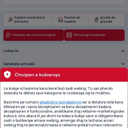
Îngrijire medicală la
Pachet de
Școală de
domiciliu
naștere
gravide
Pachete de control medical
Tehnologii medicale
Lokacie
Sănătate actuală
Ćhivipen e kukienqo
Unități medicale
Le kukije si hasnime kana kerel buti kadi webrig. Tu san pherdo
Verificați
Sondaj de
slobodia te dikhes save kategorie le cookiesqe śaj te mukhes.
Sondaj general
Chestionarul de
satisfacție
de satisfacție
Satisfacție.
privind promoțiile
Bazirime pe tumaro
eksplicitno somdaśimos
sar si detalura telal kana
klikisaren pe i opcia Akceptisaren sa Kana akceptisaren kadava,
akceptisaren e funkcionalne, analitikane thaj reklame-marketingoske
kukiură. Ano akava lil, po drom te kidas e kukije save si obligatorikane
vash o butikeripe amare webrig, amenge shaj te lacharas amari
webrig thaj te personalizirisaras e reklame prekal tumaro relevantno