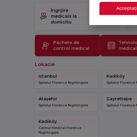
Acceptați
Îngrijire
Pachet
medicală la
de
domiciliu
naștere
Pachete de
Tehnolo
control medical
medical
Lokacie
Istanbul
Kadıköy
Spitalul Florence Nightingale
Spitalul Florence
Atașehir
Gayrettepe
Spitalul Florence Nightingale
Spitalul Florence
Kadıköy
Centrul Medical Florence
Nightingale