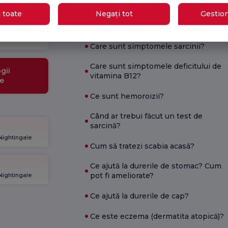
Sănătate actuală
 toate
Negați tot
Gestion
Școală
Ce este bun pentru diaree?
de
gravide
Care sunt simptomele sarcinii?
Care sunt simptomele deficitului de
gii
vitamina B12?
e
Ce sunt hemoroizii?
Când ar trebui făcut un test de
sarcină?
 Nightingale
Cum să tratezi scabia acasă?
Ce ajută la durerile de stomac? Cum
pot fi ameliorate?
 Nightingale
Ce ajută la durerile de cap?
Ce este eczema (dermatita atopică)?