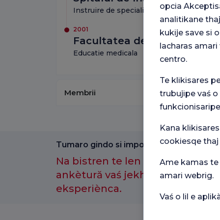
opcia Akceptis
Instruire de specializare
analitikane tha
2001
kukije save si
Facultatea de Medicină a Un
lacharas amari 
Educatie medicala
centro.
Te klikisares p
Membrii
trubujipe vaś o
funkcionisaripe
Kana klikisares
cookiesqe thaj
Tumaro gindo si importantno amenge.
Na bistren te len kotor anθ-e a
Ame kamas te p
ankètură vaś jekh maj laćhi sast
amari webrig.
eksperiènca.
Vaś o lil e apl