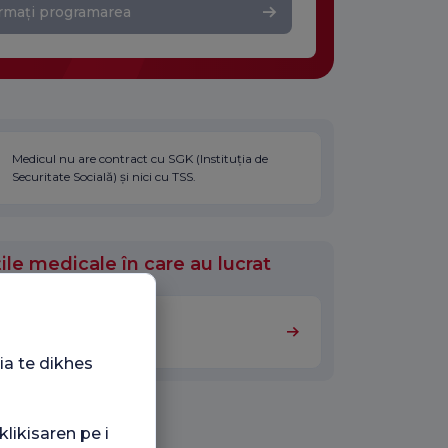
rmați programarea
Medicul nu are contract cu SGK (Instituția de
Securitate Socială) și nici cu TSS.
ile medicale în care au lucrat
Medicină internă
ia te dikhes
klikisaren pe i