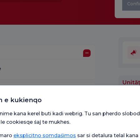
Confi
e
Unităț
n e kukienqo
ıt
snime kana kerel buti kadi webrig. Tu san pherdo slobod
 le cookiesqe śaj te mukhes.
umaro
eksplicitno somdaśimos
sar si detalura telal kana 
ercetare Haydarpaşa Numune