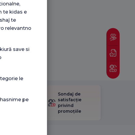
ionalne,
 te kidas e
shaj te
ro relevantno
kiură save si
o
tegorie le
Sondaj de
ificați
i hasnime pe
satisfacție
stionarul
privind
Satisfacție.
promoțiile