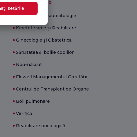
Unități medicale
ați setările
Ortopedie și Traumatologie
Kinetoterapie și Reabilitare
Ginecologie și Obstetrică
Sănătatea și bolile copiilor
Nou-născut
Flowell Managementul Greutății
Centrul de Transplant de Organe
Boli pulmonare
Verifică
Reabilitare oncologică