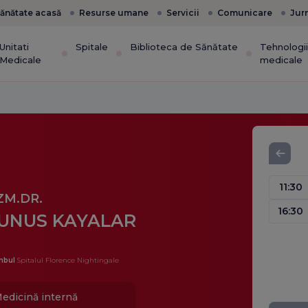
ănătate acasă
Resurse umane
Servicii
Comunicare
Jur
Unitati
Spitale
Biblioteca de Sănătate
Tehnologi
Medicale
medicale
11:30
ZM.DR.
16:30
UNUS KAYALAR
nbul
Spitalul Florence Nightingale
edicină internă