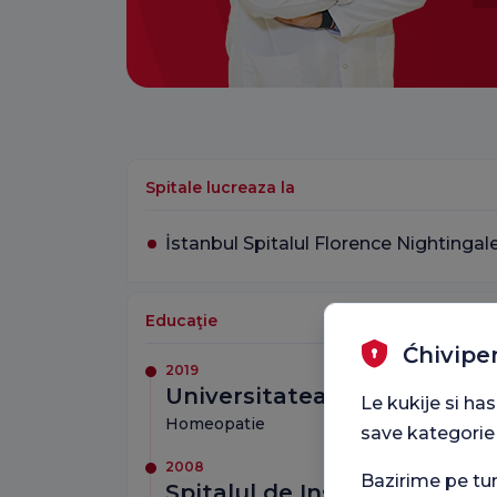
Spitale lucreaza la
İstanbul Spitalul Florence Nightingal
Educaţie
Ćhivipe
2019
Universitatea Yıldırım Beyaz
Le kukije si ha
Homeopatie
save kategorie
2008
Bazirime pe t
Spitalul de Instruire şi C