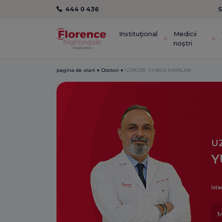
444 0 436
S
Instituţional
Medicii
noștri
pagina de start
Doctori
UZM.DR. YUNUS KAYALAR
U
Y
İsta
M