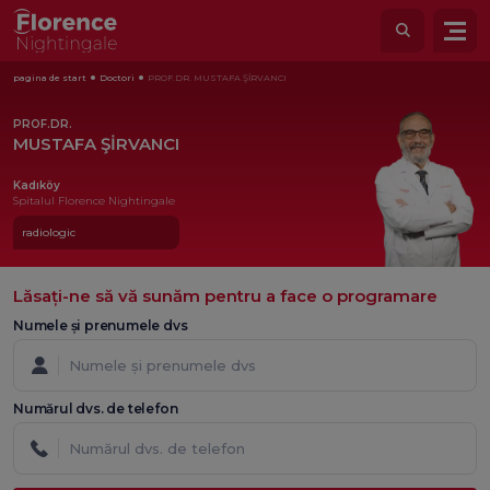
pagina de start
Doctori
PROF.DR. MUSTAFA ŞİRVANCI
PROF.DR.
MUSTAFA ŞİRVANCI
Kadıköy
Spitalul Florence Nightingale
radiologic
Lăsați-ne să vă sunăm pentru a face o programare
Numele și prenumele dvs
Numărul dvs. de telefon