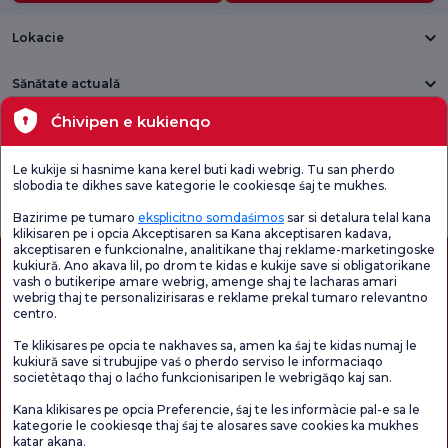
Lokacie
Sănătate actuală
Ćhivipen e kukienqo
Unități medicale
Le kukije si hasnime kana kerel buti kadi webrig. Tu san pherdo
Verificați
Sondaj de
slobodia te dikhes save kategorie le cookiesqe śaj te mukhes.
Sondaj general
Chestionarul de
satisfacție
de satisfacție
Satisfacție.
privind promoțiile
Bazirime pe tumaro
eksplicitno somdaśimos
sar si detalura telal kana
klikisaren pe i opcia Akceptisaren sa Kana akceptisaren kadava,
akceptisaren e funkcionalne, analitikane thaj reklame-marketingoske
kukiură. Ano akava lil, po drom te kidas e kukije save si obligatorikane
vash o butikeripe amare webrig, amenge shaj te lacharas amari
webrig thaj te personalizirisaras e reklame prekal tumaro relevantno
centro.
Te klikisares pe opcia te nakhaves sa, amen ka śaj te kidas numaj le
kukiură save si trubujipe vaś o pherdo serviso le informaciaqo
societètaqo thaj o laćho funkcionisaripen le webrigăqo kaj san.
Autorizație de turism medical
kvkk
Drepturile pacientului
Kana klikisares pe opcia Preferencie, śaj te les informàcie pal-e sa le
Conținutul paginii are doar scop informativ. Asigurați-vă că vă consultați medicul
kategorie le cookiesqe thaj śaj te alosares save cookies ka mukhes
pentru diagnostic și tratament.
katar akana.