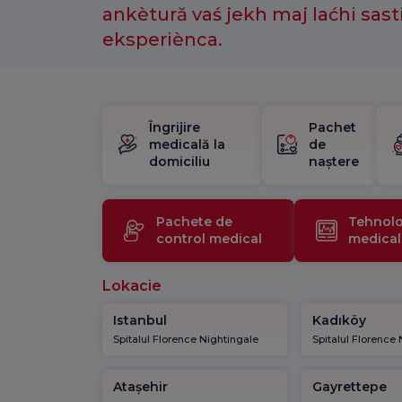
ankètură vaś jekh maj laćhi sast
eksperiènca.
Îngrijire
Pachet
medicală la
de
domiciliu
naștere
Pachete de
Tehnolo
control medical
medical
Lokacie
Istanbul
Kadıköy
Spitalul Florence Nightingale
Spitalul Florence
Atașehir
Gayrettepe