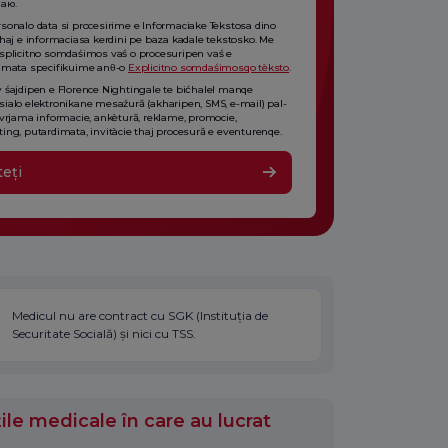
аю.
sonalo data si procesirime e Informaciake Tekstosa dino
thaj e informaciasa kerdini pe baza kadale tekstosko. Me
splicitno somdaśimos vaś o procesuripen vaś e
imata specifikuime anθ-o
Explicitno somdaśimosqo tèksto
.
 śajdipen e Florence Nightingale te bićhalel manqe
ialo elektronikane mesaźură (akharipen, SMS, e-mail) pal-
 vrjama informacie, ankètură, reklame, promocie,
ing, putardimata, invitàcie thaj procesură e eventurenqe.
teți
Medicul nu are contract cu SGK (Instituția de
Securitate Socială) și nici cu TSS.
ile medicale în care au lucrat