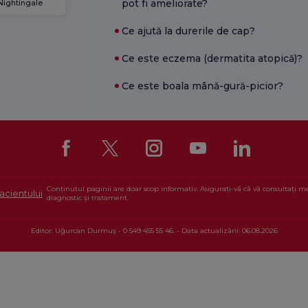
pot fi ameliorate?
 Nightingale
Ce ajută la durerile de cap?
Ce este eczema (dermatita atopică)?
Ce este boala mână-gură-picior?
Conținutul paginii are doar scop informativ. Asigurați-vă că vă consultați 
acientului
diagnostic și tratament.
Editor: Uğurcan Durmuş - 0 549 455 55 46. - Data actualizării: 06.08.2026