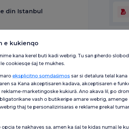
e din Istanbul
em
n e kukienqo
snime kana kerel buti kadi webrig. Tu san pherdo slobod
 le cookiesqe śaj te mukhes.
umaro
eksplicitno somdaśimos
sar si detalura telal kana 
aren sa Kana akceptisaren kadava, akceptisaren e funkc
j reklame-marketingoske kukiură. Ano akava lil, po drom
 obligatorikane vash o butikeripe amare webrig, amenge 
webrig thaj te personalizirisaras e reklame prekal tuma
e opcia te nakhaves sa, amen ka śaj te kidas numaj le ku