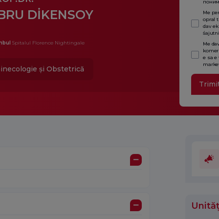
поним
BRU DİKENSOY
Me per
opral 
dav ek
śajutn
nbul
Spitalul Florence Nightingale
Me dav
komers
e sa e
market
inecologie și Obstetrică
Trimi
Unităț