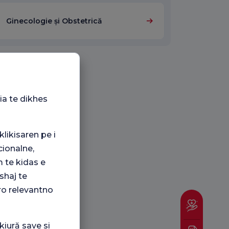
Ginecologie și Obstetrică
ia te dikhes
klikisaren pe i
ionalne,
 te kidas e
shaj te
ro relevantno
kiură save si