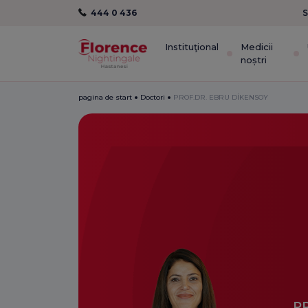
444 0 436
S
Instituţional
Medicii
noștri
pagina de start
Doctori
PROF.DR. EBRU DİKENSOY
P