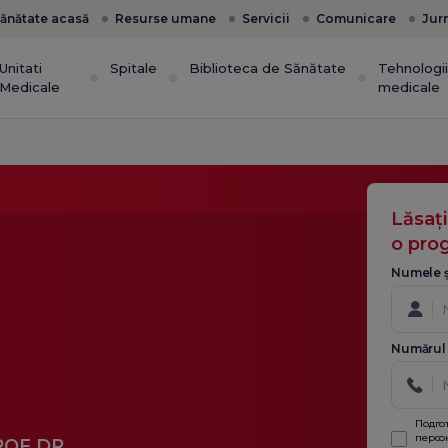
ănătate acasă
Resurse umane
Servicii
Comunicare
Jur
Unitati
Spitale
Biblioteca de Sănătate
Tehnologi
Medicale
medicale
Lăsaț
o pro
Numele ș
Numărul 
Подго
персо
ROF.DR.