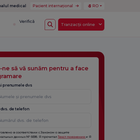
nalul medical
Pacient internațional
RO
i
Verifică
Tranzacții online
i-ne să vă sunăm pentru a face
gramare
i prenumele dvs
dvs. de telefon
товлено в соответствии с Законом о защите
нальных данных № 6698. Я прочитал
Текст пояснения
и Я