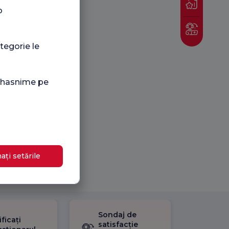
o
tegorie le
i hasnime pe
ați setările
Sondaj de
ificați
satisfacție