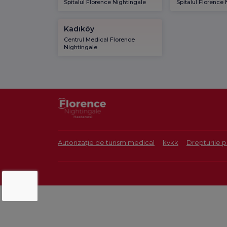
Spitalul Florence Nightingale
Spitalul Florence
Kadıköy
Centrul Medical Florence
Nightingale
Autorizație de turism medical
kvkk
Drepturile p