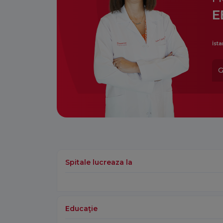
E
İsta
G
Spitale lucreaza la
Educaţie