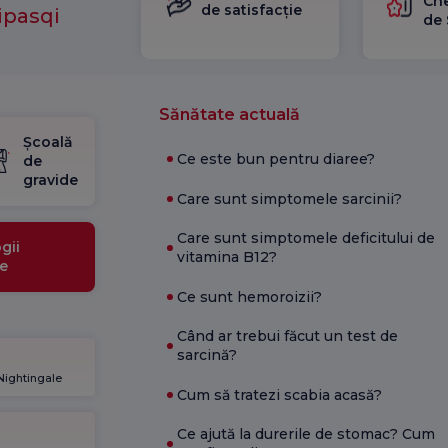
Che
de satisfacție
ipasqi
de 
Sănătate actuală
Școală
Ce este bun pentru diaree?
de
gravide
Care sunt simptomele sarcinii?
Care sunt simptomele deficitului de
gii
vitamina B12?
e
Ce sunt hemoroizii?
Când ar trebui făcut un test de
sarcină?
 Nightingale
Cum să tratezi scabia acasă?
Ce ajută la durerile de stomac? Cum