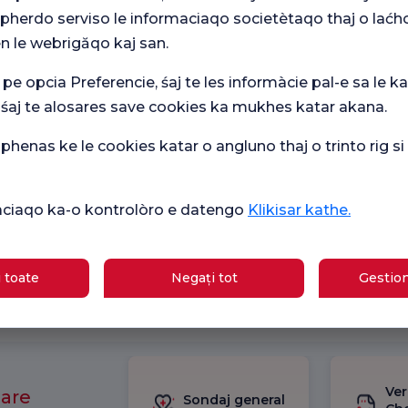
cultatea de Medicină
 pherdo serviso le informaciaqo societètaqo thaj o laćh
n le webrigăqo kaj san.
 pe opcia Preferencie, śaj te les informàcie pal-e sa le ka
 śaj te alosares save cookies ka mukhes katar akana.
henas ke le cookies katar o angluno thaj o trinto rig s
epartamentul de Obstetrică
ikàciaqo ka-o kontrolòro e datengo
Klikisar kathe.
iversității Cukurova
 toate
Negați tot
Gestion
Ver
mare
Sondaj general