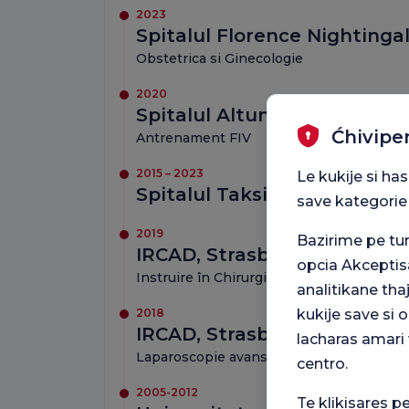
2023
Spitalul Florence Nightingal
Obstetrica si Ginecologie
2020
Spitalul Altunizade Acıbad
Ćhivipe
Antrenament FIV
2015 – 2023
Le kukije si ha
Spitalul Taksim Acibadem
save kategorie
2019
Bazirime pe t
IRCAD, Strasbourg
opcia Akceptis
Instruire în Chirurgie Robotică
analitikane tha
kukije save si
2018
IRCAD, Strasbourg
lacharas amari 
Laparoscopie avansată
centro.
2005-2012
Te klikisares p