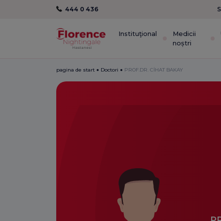
444 0 436
S
Instituţional
Medicii
noștri
pagina de start
Doctori
PROF.DR. CİHAT BAKAY
P