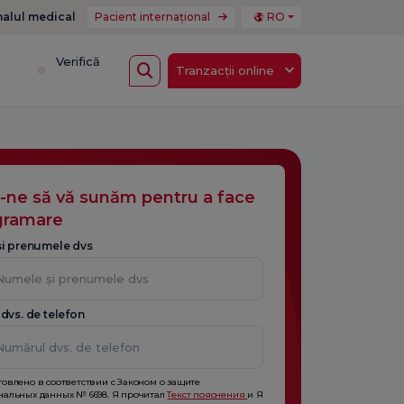
nalul medical
Pacient internațional
RO
i
Verifică
Tranzacții online
i-ne să vă sunăm pentru a face
gramare
i prenumele dvs
dvs. de telefon
товлено в соответствии с Законом о защите
нальных данных № 6698. Я прочитал
Текст пояснения
и Я