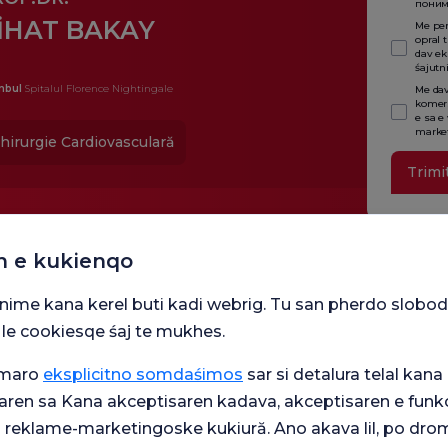
поним
İHAT BAKAY
Me per
opral 
dav ek
śajutn
nbul
Spitalul Florence Nightingale
Me dav
komers
e sa e
market
hirurgie Cardiovasculară
Trimi
n e kukienqo
snime kana kerel buti kadi webrig. Tu san pherdo slobod
 le cookiesqe śaj te mukhes.
umaro
eksplicitno somdaśimos
sar si detalura telal kana 
aren sa Kana akceptisaren kadava, akceptisaren e funkc
Unităț
j reklame-marketingoske kukiură. Ano akava lil, po drom