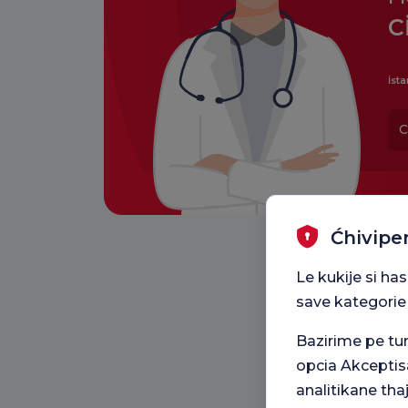
C
İsta
C
Ćhivipe
Le kukije si ha
save kategorie
Bazirime pe t
opcia Akceptis
analitikane tha