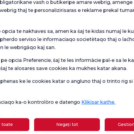
 obligatorikane vash o butikeripe amare webrig, amenge 
webrig thaj te personalizirisaras e reklame prekal tuma
e opcia te nakhaves sa, amen ka śaj te kidas numaj le ku
 pherdo serviso le informaciaqo societètaqo thaj o laćh
n le webrigăqo kaj san.
 pe opcia Preferencie, śaj te les informàcie pal-e sa le ka
Ver
mare
Sondaj general
Che
 śaj te alosares save cookies ka mukhes katar akana.
de satisfacție
ipasqi
de 
henas ke le cookies katar o angluno thaj o trinto rig s
Sănătate actuală
ikàciaqo ka-o kontrolòro e datengo
Klikisar kathe.
Școală
Ce este bun pentru diaree?
de
gravide
 toate
Negați tot
Gestion
Care sunt simptomele sarcinii?