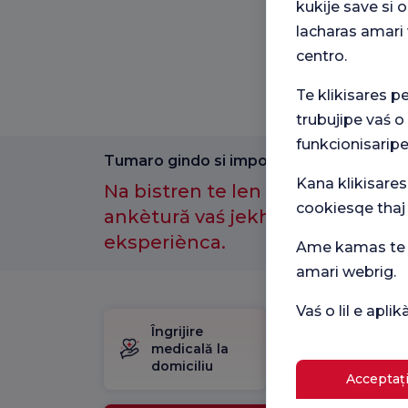
kukije save si
lacharas amari 
centro.
Te klikisares p
trubujipe vaś o
funkcionisaripe
Tumaro gindo si importantno amenge.
Kana klikisares
Na bistren te len kotor anθ-e a
cookiesqe thaj
ankètură vaś jekh maj laćhi sast
eksperiènca.
Ame kamas te p
amari webrig.
Vaś o lil e apl
Îngrijire
Pachet
medicală la
de
domiciliu
naștere
Acceptați