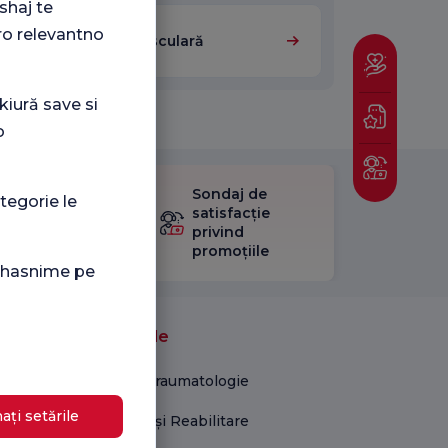
shaj te
ro relevantno
Chirurgie Cardiovasculară
kiură save si
o
Sondaj de
tegorie le
ificați
satisfacție
stionarul
privind
Satisfacție.
promoțiile
i hasnime pe
Unități medicale
Ortopedie și Traumatologie
ați setările
Kinetoterapie și Reabilitare