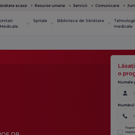
ănătate acasă
Resurse umane
Servicii
Comunicare
Jur
Unitati
Spitale
Biblioteca de Sănătate
Tehnologi
Medicale
medicale
Lăsaț
o pro
Numele ș
Numărul 
Подго
персо
ROF.DR.