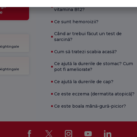
Care sunt simptomele deficitului de
gii
vitamina B12?
e
Ce sunt hemoroizii?
Când ar trebui făcut un test de
sarcină?
 Nightingale
Cum să tratezi scabia acasă?
Ce ajută la durerile de stomac? Cum
pot fi ameliorate?
 Nightingale
Ce ajută la durerile de cap?
Ce este eczema (dermatita atopică)?
Ce este boala mână-gură-picior?