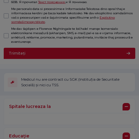
6698. Я прочитал
Текст пояснения
и Я понимаю.
Me personalo data si procesirime e Informaciake Tekstosa dino opral thaj e
informaciasa kerdini pe baza kadale tekstosko. Me dav eksplicitno somdaśimos
vaś o procesuripen vaś e śajutnimata specifikuime anθ-o
Explicitno
somdaśimosqo tèksto
.
Me dav śajdipen e Florence Nightingale te bićhalel manqe komersialo
elektronikane mesaźură (akharipen, SMS, e-mail) pal-e sa e vrjama informacie,
ankètură, reklame, promocie, marketing, putardimata, invitàcie thaj procesură e
eventurenqe.
Trimiteți
Medicul nu are contract cu SGK (Instituția de Securitate
Socială) și nici cu TSS.
Spitale lucreaza la
Educaţie