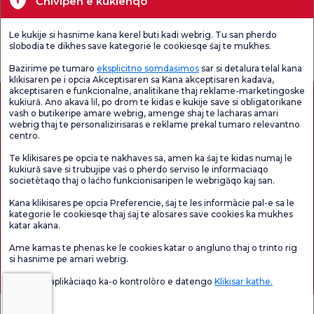
Ćhivipen e kukienqo
Unități medicale
Le kukije si hasnime kana kerel buti kadi webrig. Tu san pherdo
Verificați
Sondaj de
slobodia te dikhes save kategorie le cookiesqe śaj te mukhes.
Sondaj general
Chestionarul de
satisfacție
de satisfacție
Satisfacție.
privind promoțiile
Bazirime pe tumaro
eksplicitno somdaśimos
sar si detalura telal kana
klikisaren pe i opcia Akceptisaren sa Kana akceptisaren kadava,
akceptisaren e funkcionalne, analitikane thaj reklame-marketingoske
kukiură. Ano akava lil, po drom te kidas e kukije save si obligatorikane
vash o butikeripe amare webrig, amenge shaj te lacharas amari
webrig thaj te personalizirisaras e reklame prekal tumaro relevantno
centro.
Te klikisares pe opcia te nakhaves sa, amen ka śaj te kidas numaj le
kukiură save si trubujipe vaś o pherdo serviso le informaciaqo
societètaqo thaj o laćho funkcionisaripen le webrigăqo kaj san.
Autorizație de turism medical
kvkk
Drepturile pacientului
Kana klikisares pe opcia Preferencie, śaj te les informàcie pal-e sa le
Conținutul paginii are doar scop informativ. Asigurați-vă că vă consultați medicul
kategorie le cookiesqe thaj śaj te alosares save cookies ka mukhes
pentru diagnostic și tratament.
katar akana.
@2026 Group Florence Nightingale Hospitals
Ame kamas te phenas ke le cookies katar o angluno thaj o trinto rig
si hasnime pe amari webrig.
Editor: Uğurcan Durmuş - 0 549 455 55 46. - Data actualizării: 08.08.2026
Vaś o lil e aplikàciaqo ka-o kontrolòro e datengo
Klikisar kathe.