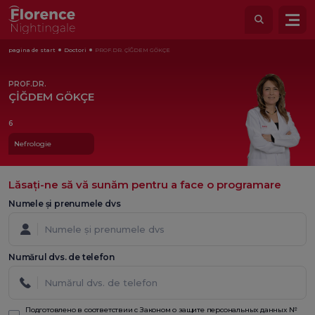
pagina de start
Doctori
PROF.DR. ÇİĞDEM GÖKÇE
PROF.DR.
ÇİĞDEM GÖKÇE
6
Nefrologie
Lăsați-ne să vă sunăm pentru a face o programare
Numele și prenumele dvs
Numărul dvs. de telefon
Подготовлено в соответствии с Законом о защите персональных данных №