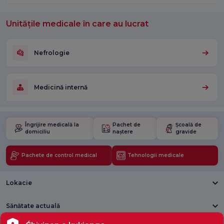
Unitățile medicale în care au lucrat
Nefrologie
Medicină internă
Îngrijire medicală la
Pachet de
Școală de
domiciliu
naștere
gravide
Pachete de control medical
Tehnologii medicale
Lokacie
Sănătate actuală