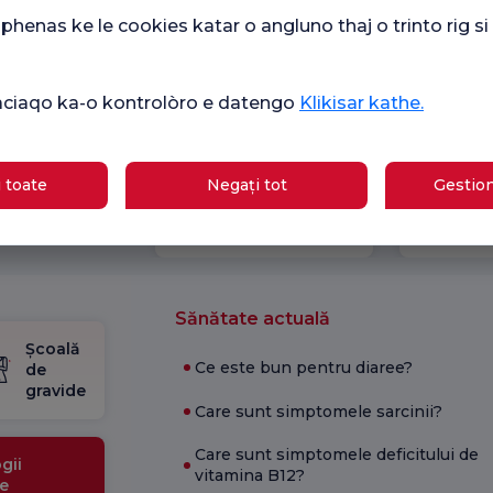
henas ke le cookies katar o angluno thaj o trinto rig s
ikàciaqo ka-o kontrolòro e datengo
Klikisar kathe.
Ver
mare
Sondaj general
 toate
Negați tot
Gestion
Che
de satisfacție
ipasqi
de 
Sănătate actuală
Școală
Ce este bun pentru diaree?
de
gravide
Care sunt simptomele sarcinii?
Care sunt simptomele deficitului de
gii
vitamina B12?
e