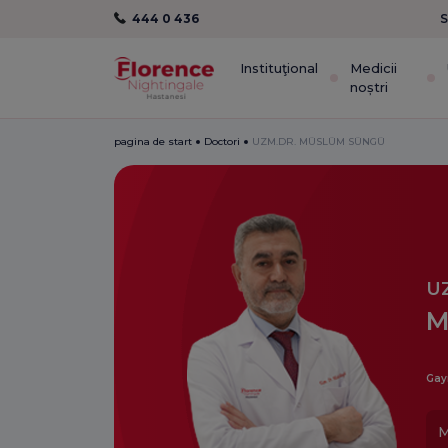
444 0 436
S
Instituţional
Medicii
noștri
pagina de start
Doctori
UZM.DR. MÜSLÜM SÜNGÜ
U
M
Gay
M