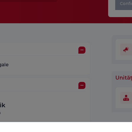
Confi
gale
Unităț
ik
ă
iversității Ege