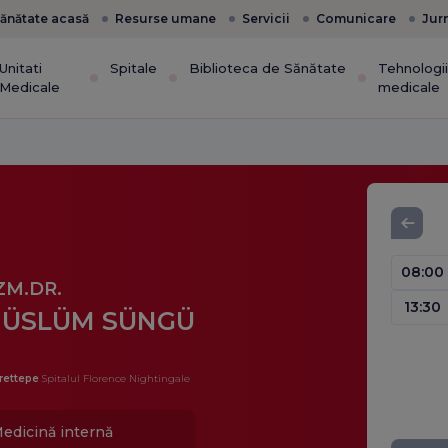
ănătate acasă
Resurse umane
Servicii
Comunicare
Jur
Unitati
Spitale
Biblioteca de Sănătate
Tehnologi
Medicale
medicale
08:00
ZM.DR.
13:30
ÜSLÜM SÜNGÜ
rettepe
Spitalul Florence Nightingale
edicină internă