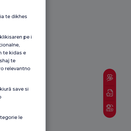
ia te dikhes
klikisaren pe i
ionalne,
 te kidas e
shaj te
ro relevantno
kiură save si
o
tegorie le