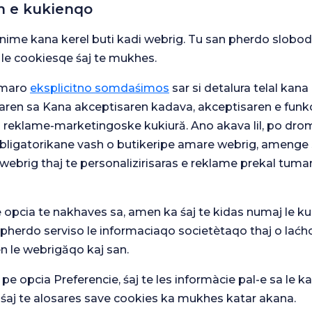
n e kukienqo
snime kana kerel buti kadi webrig. Tu san pherdo slobod
 le cookiesqe śaj te mukhes.
umaro
eksplicitno somdaśimos
sar si detalura telal kana 
aren sa Kana akceptisaren kadava, akceptisaren e funkc
elievler
j reklame-marketingoske kukiură. Ano akava lil, po drom
 obligatorikane vash o butikeripe amare webrig, amenge 
webrig thaj te personalizirisaras e reklame prekal tuma
ğa
e opcia te nakhaves sa, amen ka śaj te kidas numaj le ku
 pherdo serviso le informaciaqo societètaqo thaj o laćh
ir
n le webrigăqo kaj san.
 pe opcia Preferencie, śaj te les informàcie pal-e sa le ka
 śaj te alosares save cookies ka mukhes katar akana.