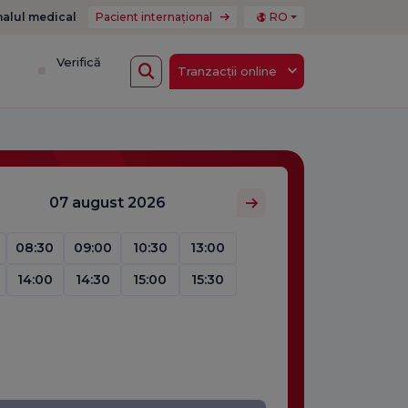
nalul medical
Pacient internațional
RO
i
Verifică
Tranzacții online
07 august 2026
08:30
09:00
10:30
13:00
14:00
14:30
15:00
15:30