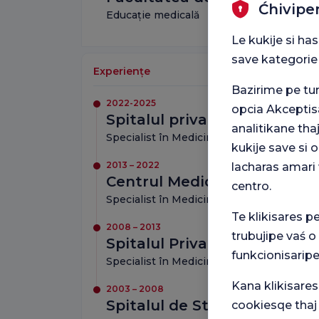
Ćhivipe
Educație medicală
Le kukije si ha
save kategorie
Experiențe
Bazirime pe t
2022-2025
opcia Akceptis
Spitalul privat Medipol Bahç
analitikane tha
Specialist în Medicină Internă
kukije save si
2013 – 2022
lacharas amari 
Centrul Medical Privat Alia
centro.
Specialist în Medicină Internă
Te klikisares p
2008 – 2013
trubujipe vaś o
Spitalul Privat Sada din Izm
funkcionisaripe
Specialist în Medicină Internă
Kana klikisares
2003 – 2008
Spitalul de Stat Simav
cookiesqe thaj