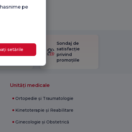
i hasnime pe
Sondaj de
ificați
satisfacție
ați setările
stionarul
privind
Satisfacție.
promoțiile
Unități medicale
Ortopedie și Traumatologie
Kinetoterapie și Reabilitare
Ginecologie și Obstetrică