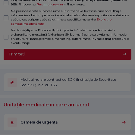
Подготовлено в соответствии с Законом о защите персональных данных №
6698. Я прочитал
Текст пояснения
и Я понимаю.
Me personalo data si procesirime e Informaciake Tekstosa dino opral thaj e
informaciasa kerdini pe baza kadale tekstosko. Me dav eksplicitno somdaśimos
vaś o procesuripen vaś e śajutnimata specifikuime anθ-o
Explicitno
somdaśimosqo tèksto
.
Me dav śajdipen e Florence Nightingale te bićhalel manqe komersialo
elektronikane mesaźură (akharipen, SMS, e-mail) pal-e sa e vrjama informacie,
ankètură, reklame, promocie, marketing, putardimata, invitàcie thaj procesură e
eventurenqe.
Trimiteți
Medicul nu are contract cu SGK (Instituția de Securitate
Socială) și nici cu TSS.
Unitățile medicale în care au lucrat
Camera de urgență