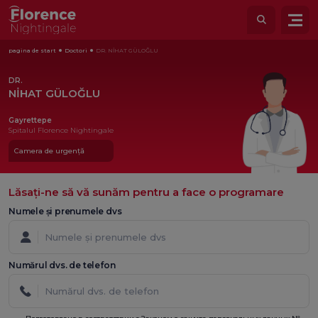
pagina de start
Doctori
DR. NİHAT GÜLOĞLU
DR.
NİHAT GÜLOĞLU
Gayrettepe
Spitalul Florence Nightingale
Camera de urgență
Lăsați-ne să vă sunăm pentru a face o programare
Numele și prenumele dvs
Numărul dvs. de telefon