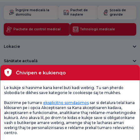
Îngrijire medicală la
Pachet de
Școală de
domiciliu
naștere
gravide
Pachete de control medical
Tehnologii medicale
Lokacie
Sănătate actuală
Ćhivipen e kukienqo
Unități medicale
Le kukije si hasnime kana kerel buti kadi webrig. Tu san pherdo
Verificați
Sondaj de
slobodia te dikhes save kategorie le cookiesqe śaj te mukhes.
Sondaj general
Chestionarul de
satisfacție
de satisfacție
Satisfacție.
privind promoțiile
Bazirime pe tumaro
eksplicitno somdaśimos
sar si detalura telal kana
klikisaren pe i opcia Akceptisaren sa Kana akceptisaren kadava,
akceptisaren e funkcionalne, analitikane thaj reklame-marketingoske
kukiură. Ano akava lil, po drom te kidas e kukije save si obligatorikane
vash o butikeripe amare webrig, amenge shaj te lacharas amari
webrig thaj te personalizirisaras e reklame prekal tumaro relevantno
centro.