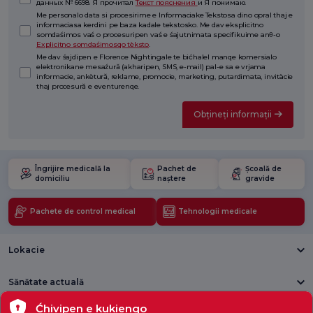
данных № 6698. Я прочитал
Текст пояснения
и Я понимаю.
Me personalo data si procesirime e Informaciake Tekstosa dino opral thaj e
informaciasa kerdini pe baza kadale tekstosko. Me dav eksplicitno
somdaśimos vaś o procesuripen vaś e śajutnimata specifikuime anθ-o
Explicitno somdaśimosqo tèksto
.
Me dav śajdipen e Florence Nightingale te bićhalel manqe komersialo
elektronikane mesaźură (akharipen, SMS, e-mail) pal-e sa e vrjama
informacie, ankètură, reklame, promocie, marketing, putardimata, invitàcie
thaj procesură e eventurenqe.
Obțineți informații
Îngrijire medicală la
Pachet de
Școală de
domiciliu
naștere
gravide
Pachete de control medical
Tehnologii medicale
Lokacie
Sănătate actuală
Ćhivipen e kukienqo