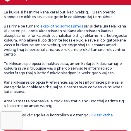
Unități medicale
Le kukije si hasnime kana kerel buti kadi webrig. Tu san pherdo
Verificați
Sondaj de
slobodia te dikhes save kategorie le cookiesqe śaj te mukhes.
Sondaj general
Chestionarul de
satisfacție
de satisfacție
Satisfacție.
privind promoțiile
Bazirime pe tumaro
eksplicitno somdaśimos
sar si detalura telal kana
klikisaren pe i opcia Akceptisaren sa Kana akceptisaren kadava,
akceptisaren e funkcionalne, analitikane thaj reklame-marketingoske
kukiură. Ano akava lil, po drom te kidas e kukije save si obligatorikane
vash o butikeripe amare webrig, amenge shaj te lacharas amari
webrig thaj te personalizirisaras e reklame prekal tumaro relevantno
centro.
Te klikisares pe opcia te nakhaves sa, amen ka śaj te kidas numaj le
kukiură save si trubujipe vaś o pherdo serviso le informaciaqo
societètaqo thaj o laćho funkcionisaripen le webrigăqo kaj san.
Autorizație de turism medical
kvkk
Drepturile pacientului
Kana klikisares pe opcia Preferencie, śaj te les informàcie pal-e sa le
Conținutul paginii are doar scop informativ. Asigurați-vă că vă consultați medicul
kategorie le cookiesqe thaj śaj te alosares save cookies ka mukhes
pentru diagnostic și tratament.
katar akana.
@2026 Group Florence Nightingale Hospitals
Ame kamas te phenas ke le cookies katar o angluno thaj o trinto rig
si hasnime pe amari webrig.
Editor: Uğurcan Durmuş - 0 549 455 55 46. - Data actualizării: 09.08.2026
Vaś o lil e aplikàciaqo ka-o kontrolòro e datengo
Klikisar kathe.
Cuprins