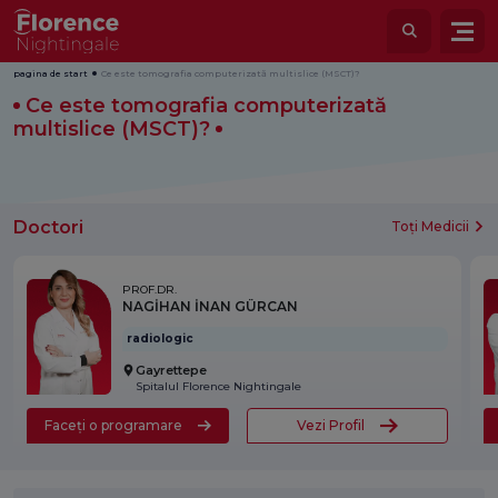
pagina de start
Ce este tomografia computerizată multislice (MSCT)?
Ce este tomografia computerizată
multislice (MSCT)?
Doctori
Toți Medicii
PROF.DR.
NAGİHAN İNAN GÜRCAN
radiologic
Gayrettepe
Spitalul Florence Nightingale
Faceți o programare
Vezi Profil