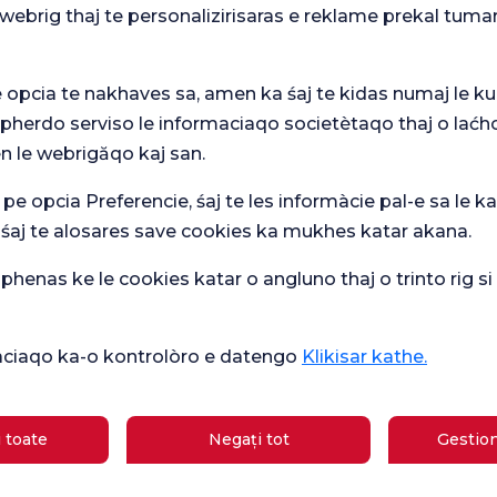
webrig thaj te personalizirisaras e reklame prekal tuma
e opcia te nakhaves sa, amen ka śaj te kidas numaj le ku
 pherdo serviso le informaciaqo societètaqo thaj o laćh
n le webrigăqo kaj san.
Ver
mare
Sondaj general
 pe opcia Preferencie, śaj te les informàcie pal-e sa le ka
Che
de satisfacție
ipasqi
de 
 śaj te alosares save cookies ka mukhes katar akana.
henas ke le cookies katar o angluno thaj o trinto rig s
Sănătate actuală
ikàciaqo ka-o kontrolòro e datengo
Klikisar kathe.
Școală
Ce este bun pentru diaree?
de
gravide
Care sunt simptomele sarcinii?
 toate
Negați tot
Gestion
Care sunt simptomele deficitului de
gii
vitamina B12?