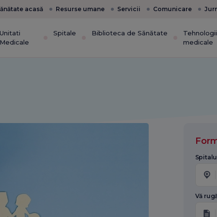
ănătate acasă
Resurse umane
Servicii
Comunicare
Jur
Unitati
Spitale
Biblioteca de Sănătate
Tehnologi
Medicale
medicale
Form
Spitalu
Vă rugă