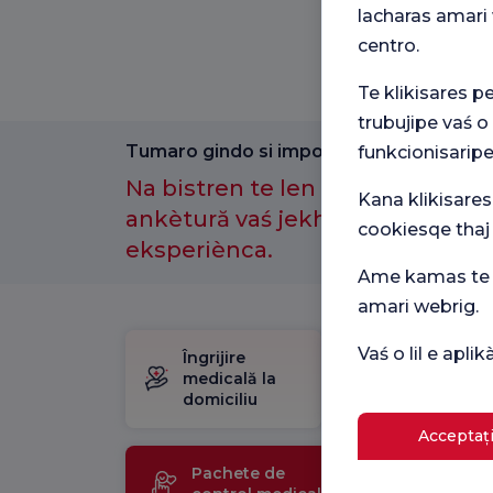
lacharas amari 
centro.
Te klikisares p
trubujipe vaś o
Tumaro gindo si importantno amenge.
funkcionisaripe
Na bistren te len kotor anθ-e a
Kana klikisares
ankètură vaś jekh maj laćhi sast
cookiesqe thaj
eksperiènca.
Ame kamas te p
amari webrig.
Vaś o lil e apl
Îngrijire
Pachet
medicală la
de
domiciliu
naștere
Acceptați
Pachete de
Tehnolo