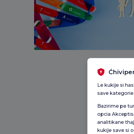
Ćhivipe
Le kukije si ha
save kategorie
Bazirime pe t
opcia Akceptis
analitikane tha
kukije save si