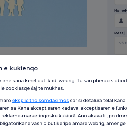
Numel
Mesaj
Под
пер
n e kukienqo
поя
Me 
snime kana kerel buti kadi webrig. Tu san pherdo slobod
dino
tek
 le cookiesqe śaj te mukhes.
vaś
som
umaro
eksplicitno somdaśimos
sar si detalura telal kana 
Me 
kom
aren sa Kana akceptisaren kadava, akceptisaren e funkc
pal-
mark
j reklame-marketingoske kukiură. Ano akava lil, po drom
eve
 obligatorikane vash o butikeripe amare webrig, amenge 