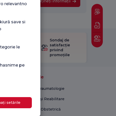
Obțineți informații
ro relevantno
kiură save si
o
Sondaj de
ificați
satisfacție
tegorie le
stionarul
privind
Satisfacție.
promoțiile
i hasnime pe
Unități medicale
Ortopedie și Traumatologie
Kinetoterapie și Reabilitare
ați setările
Ginecologie și Obstetrică