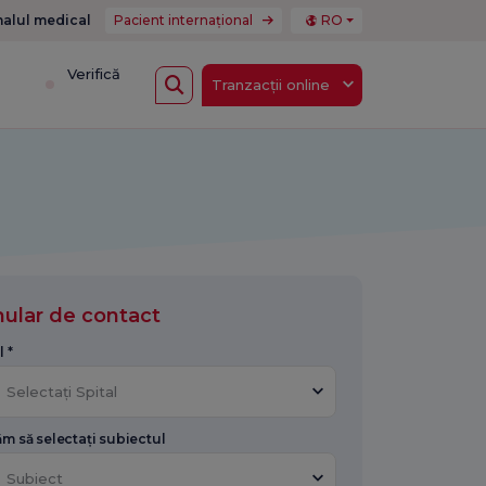
nalul medical
Pacient internațional
RO
i
Verifică
Tranzacții online
ular de contact
l *
Selectați Spital
m să selectați subiectul
Subiect