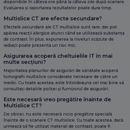
disponibile în câteva ore până la câteva zile după scanare.
Evaluarea și raportarea rezultatelor poate dura timp.
Multislice CT are efecte secundare?
Efectele secundare ale CT multislice sunt rare, dar pot
apărea reacții alergice atunci când se utilizează substanța
de contrast. În plus, expunerea la niveluri scăzute de
radiații poate prezenta un risc mic.
Asigurarea acoperă cheltuielile IT în mai
multe secțiuni?
Majoritatea planurilor de asigurări de sănătate acoperă
tomografii multislice considerate necesare de către un
medic. Cu toate acestea, este întotdeauna cel mai bine să
consultați detaliile poliței și furnizorul de asigurări.
Este necesară vreo pregătire înainte de
Multislice CT?
De obicei, nu este necesară nicio pregătire specială
înainte de o scanare CT multislice. Cu toate acestea, dacă
urmează să fie utilizat material de contrast, poate fi