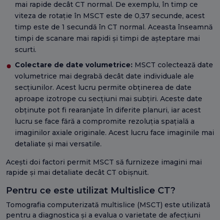
mai rapide decât CT normal. De exemplu, în timp ce
viteza de rotație în MSCT este de 0,37 secunde, acest
timp este de 1 secundă în CT normal. Aceasta înseamnă
timpi de scanare mai rapidi și timpi de așteptare mai
scurti.
Colectare de date volumetrice:
MSCT colectează date
volumetrice mai degrabă decât date individuale ale
secțiunilor. Acest lucru permite obținerea de date
aproape izotrope cu secțiuni mai subțiri. Aceste date
obținute pot fi rearanjate în diferite planuri, iar acest
lucru se face fără a compromite rezoluția spațială a
imaginilor axiale originale. Acest lucru face imaginile mai
detaliate și mai versatile.
Acești doi factori permit MSCT să furnizeze imagini mai
rapide și mai detaliate decât CT obișnuit.
Pentru ce este utilizat Multislice CT?
Tomografia computerizată multislice (MSCT) este utilizată
pentru a diagnostica și a evalua o varietate de afecțiuni