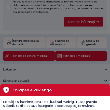
Me dav śajdipen e Florence Nightingale te bićhalel manqe komersialo
elektronikane mesaźură (akharipen, SMS, e-mail) pal-e sa e vrjama
informacie, ankètură, reklame, promocie, marketing, putardimata, invitàcie
thaj procesură e eventurenqe.
Obțineți informații
Îngrijire medicală la
Pachet de
Școală de
domiciliu
naștere
gravide
Pachete de control medical
Tehnologii medicale
Lokacie
Sănătate actuală
Ćhivipen e kukienqo
Unități medicale
Le kukije si hasnime kana kerel buti kadi webrig. Tu san pherdo
Verificați
Sondaj de
slobodia te dikhes save kategorie le cookiesqe śaj te mukhes.
Sondaj general
Chestionarul de
satisfacție
de satisfacție