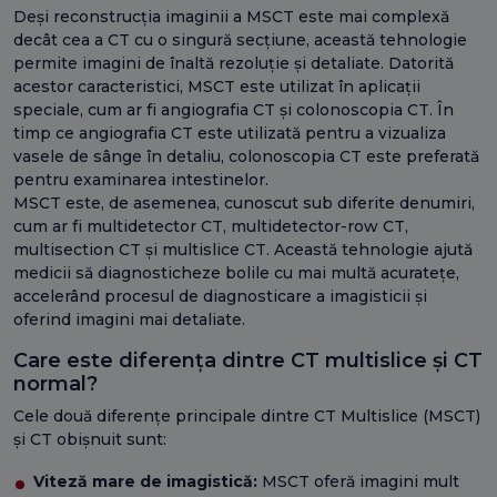
Deși reconstrucția imaginii a MSCT este mai complexă
decât cea a CT cu o singură secțiune, această tehnologie
permite imagini de înaltă rezoluție și detaliate. Datorită
acestor caracteristici, MSCT este utilizat în aplicații
speciale, cum ar fi angiografia CT și colonoscopia CT. În
timp ce angiografia CT este utilizată pentru a vizualiza
vasele de sânge în detaliu, colonoscopia CT este preferată
pentru examinarea intestinelor.
MSCT este, de asemenea, cunoscut sub diferite denumiri,
cum ar fi multidetector CT, multidetector-row CT,
multisection CT și multislice CT. Această tehnologie ajută
medicii să diagnosticheze bolile cu mai multă acuratețe,
accelerând procesul de diagnosticare a imagisticii și
oferind imagini mai detaliate.
Care este diferența dintre CT multislice și CT
normal?
Cele două diferențe principale dintre CT Multislice (MSCT)
și CT obișnuit sunt:
Viteză mare de imagistică:
MSCT oferă imagini mult