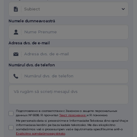
Subiect
Numele dumneavoastră
Adresa dvs. de e-mail
Numărul dvs. de telefon
Подготовлено в соответствии с Законом о защите персональных
данных № 6698. Я прочитал
Текст пояснения
и Я понимаю.
Me personalo data si procesirime e Informaciake Tekstosa dino opral thaj e
informaciasa kerdini pe baza kadale tekstosko. Me dav eksplicitno
somdaśimos vaś o procesuripen vaś e śajutnimata specifikuime anθ-o
Explicitno somdaśimosqo tèksto
.