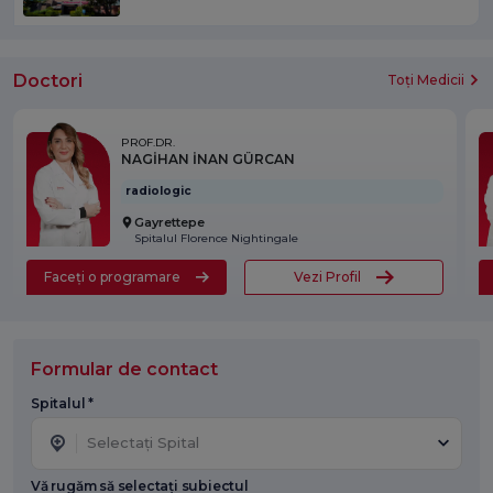
Doctori
Toți Medicii
PROF.DR.
NAGİHAN İNAN GÜRCAN
radiologic
Gayrettepe
Spitalul Florence Nightingale
Faceți o programare
Vezi Profil
Formular de contact
Spitalul *
Selectați Spital
Vă rugăm să selectați subiectul