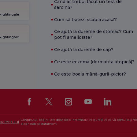
Când ar trebui făcut un test de
sarcină?
 Nightingale
Cum să tratezi scabia acasă?
Ce ajută la durerile de stomac? Cum
pot fi ameliorate?
 Nightingale
Ce ajută la durerile de cap?
Ce este eczema (dermatita atopică)?
Ce este boala mână-gură-picior?
Conținutul paginii are doar scop informativ. Asigurați-vă că vă consultați 
acientului
diagnostic și tratament.