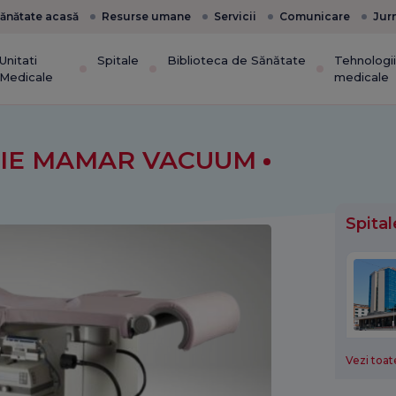
ănătate acasă
Resurse umane
Servicii
Comunicare
Jur
Unitati
Spitale
Biblioteca de Sănătate
Tehnologi
Medicale
medicale
PSIE MAMAR VACUUM
Spital
Vezi toate