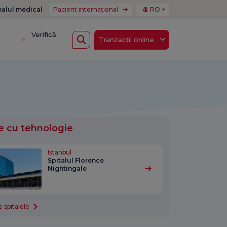
nalul medical
Pacient internațional
RO
i
Verifică
Tranzacții online
e cu tehnologie
Istanbul
Spitalul Florence
Nightingale
 spitalele