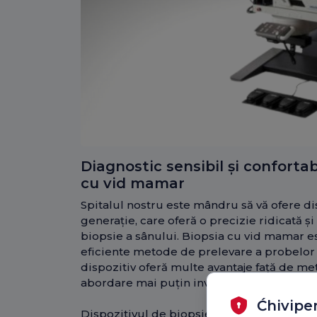
Diagnostic sensibil și confortab
cu vid mamar
Spitalul nostru este mândru să vă ofere di
generație, care oferă o precizie ridicată ș
biopsie a sânului. Biopsia cu vid mamar es
eficiente metode de prelevare a probelor
dispozitiv oferă multe avantaje față de me
abordare mai puțin invazivă.
Ćhivipe
Dispozitivul de biopsie în vid preia o pr