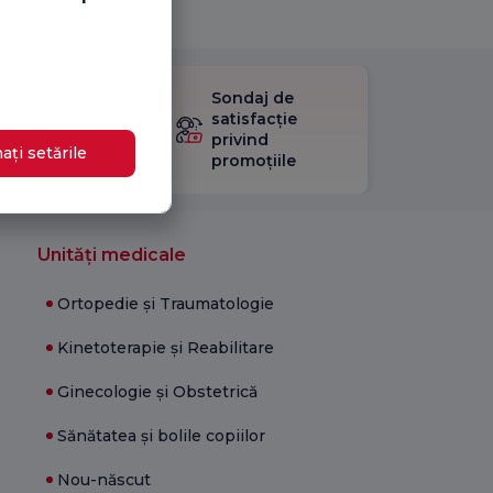
Sondaj de
ificați
satisfacție
stionarul
privind
Satisfacție.
ați setările
promoțiile
Unități medicale
Ortopedie și Traumatologie
Kinetoterapie și Reabilitare
Ginecologie și Obstetrică
Sănătatea și bolile copiilor
Nou-născut