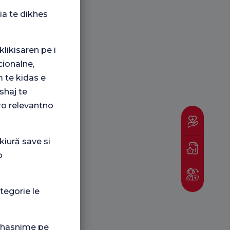
ia te dikhes
klikisaren pe i
ionalne,
 te kidas e
shaj te
ro relevantno
kiură save si
o
tegorie le
i hasnime pe