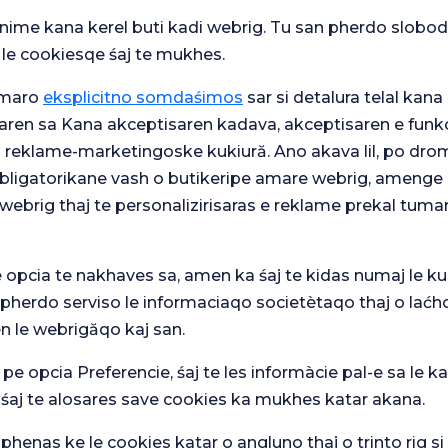
 a deteriora țesuturile sănătoase din
snime kana kerel buti kadi webrig. Tu san pherdo slobod
 mărește acuratețea diagnosticului,
 le cookiesqe śaj te mukhes.
 mai mare. Această caracteristică este
l leziunilor dificil de detectat
umaro
eksplicitno somdaśimos
sar si detalura telal kana 
aren sa Kana akceptisaren kadava, akceptisaren e funkc
ă sub anestezie locală și se
j reklame-marketingoske kukiură. Ano akava lil, po drom
Acest lucru oferă un proces mai
 obligatorikane vash o butikeripe amare webrig, amenge 
de vedere fizic, cât și psihologic.
webrig thaj te personalizirisaras e reklame prekal tuma
 repetările inutile ale biopsiilor și
ații în planificarea tratamentului.
e opcia te nakhaves sa, amen ka śaj te kidas numaj le ku
zată în sănătatea sânilor oferă opțiuni
 pherdo serviso le informaciaqo societètaqo thaj o laćh
 pentru fiecare pacientă folosind
ea mai recentă tehnologie în procesul
n le webrigăqo kaj san.
im pacienților noștri o experiență
 pe opcia Preferencie, śaj te les informàcie pal-e sa le ka
 śaj te alosares save cookies ka mukhes katar akana.
noastră și suntem aici pentru a vă
henas ke le cookies katar o angluno thaj o trinto rig s