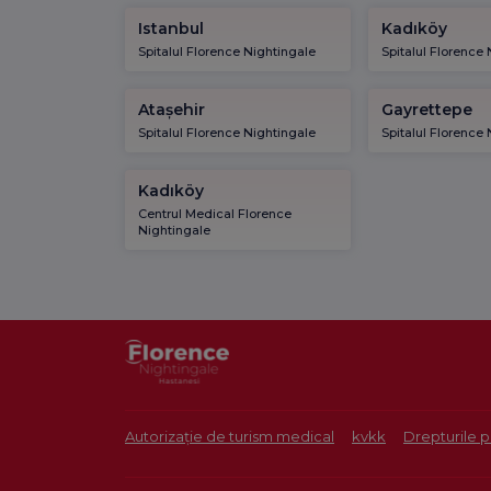
Istanbul
Kadıköy
Spitalul Florence Nightingale
Spitalul Florence
Atașehir
Gayrettepe
Spitalul Florence Nightingale
Spitalul Florence
Kadıköy
Centrul Medical Florence
Nightingale
Autorizație de turism medical
kvkk
Drepturile p