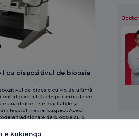
Doctor
il cu dispozitivul de biopsie
spozitivul de biopsie cu vid de ultimă
i confort pacientului în procedurile de
te una dintre cele mai fiabile și
 din țesutul mamar suspect. Acest
todele tradiționale de biopsie cu o
n e kukienqo
obă dintr-o zonă mică de țesut mamar,