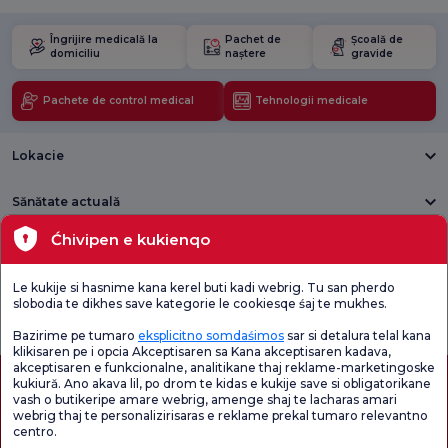
Îngrijire medicală la
Pachet de
Școală de
domiciliu
naștere
gravide
Pachete de control medical
Tehnologii medicale
Lokacie
Sănătate actuală
Ćhivipen e kukienqo
Unități medicale
Le kukije si hasnime kana kerel buti kadi webrig. Tu san pherdo
Verificați
Sondaj de
slobodia te dikhes save kategorie le cookiesqe śaj te mukhes.
Sondaj general
Chestionarul de
satisfacție
de satisfacție
Satisfacție.
privind promoțiile
Bazirime pe tumaro
eksplicitno somdaśimos
sar si detalura telal kana
klikisaren pe i opcia Akceptisaren sa Kana akceptisaren kadava,
akceptisaren e funkcionalne, analitikane thaj reklame-marketingoske
kukiură. Ano akava lil, po drom te kidas e kukije save si obligatorikane
vash o butikeripe amare webrig, amenge shaj te lacharas amari
webrig thaj te personalizirisaras e reklame prekal tumaro relevantno
centro.