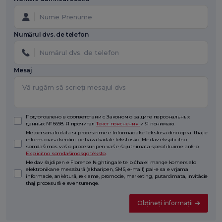
Numărul dvs. de telefon
Mesaj
Подготовлено в соответствии с Законом о защите персональных
данных № 6698. Я прочитал
Текст пояснения
и Я понимаю.
Me personalo data si procesirime e Informaciake Tekstosa dino opral thaj e
informaciasa kerdini pe baza kadale tekstosko. Me dav eksplicitno
somdaśimos vaś o procesuripen vaś e śajutnimata specifikuime anθ-o
Explicitno somdaśimosqo tèksto
.
Me dav śajdipen e Florence Nightingale te bićhalel manqe komersialo
elektronikane mesaźură (akharipen, SMS, e-mail) pal-e sa e vrjama
informacie, ankètură, reklame, promocie, marketing, putardimata, invitàcie
thaj procesură e eventurenqe.
Obțineți informații