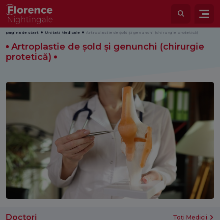
pagina de start
Unitati Medicale
Artroplastie de șold și genunchi (chirurgie protetică)
Artroplastie de șold și genunchi (chirurgie
protetică)
Doctori
Toți Medicii