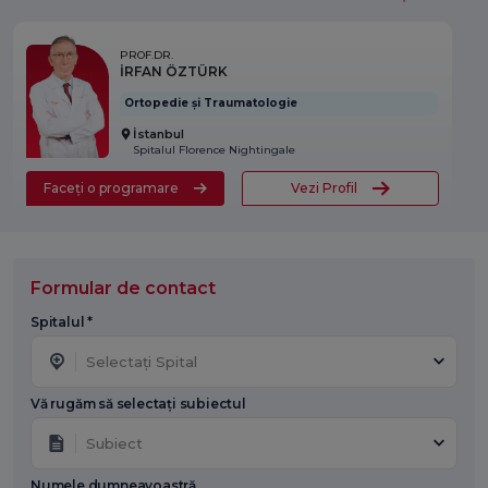
PROF.DR.
İRFAN ÖZTÜRK
Ortopedie și Traumatologie
İstanbul
Spitalul Florence Nightingale
Faceți o programare
Vezi Profil
Formular de contact
Spitalul *
Selectați Spital
Vă rugăm să selectați subiectul
Subiect
Numele dumneavoastră