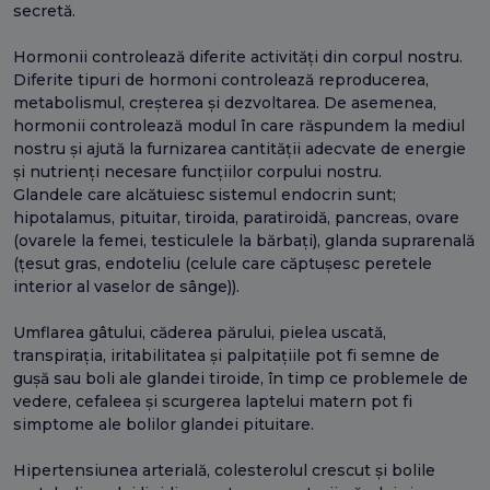
secretă.
Hormonii controlează diferite activități din corpul nostru.
Diferite tipuri de hormoni controlează reproducerea,
metabolismul, creșterea și dezvoltarea. De asemenea,
hormonii controlează modul în care răspundem la mediul
nostru și ajută la furnizarea cantității adecvate de energie
și nutrienți necesare funcțiilor corpului nostru.
Glandele care alcătuiesc sistemul endocrin sunt;
hipotalamus, pituitar, tiroida, paratiroidă, pancreas, ovare
(ovarele la femei, testiculele la bărbați), glanda suprarenală
(țesut gras, endoteliu (celule care căptușesc peretele
interior al vaselor de sânge)).
Umflarea gâtului, căderea părului, pielea uscată,
transpirația, iritabilitatea și palpitațiile pot fi semne de
gușă sau boli ale glandei tiroide, în timp ce problemele de
vedere, cefaleea și scurgerea laptelui matern pot fi
simptome ale bolilor glandei pituitare.
Hipertensiunea arterială, colesterolul crescut și bolile