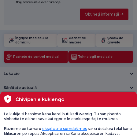
thaj procesură e eventurenqe.
Obțineți informații
Îngrijire medicală la
Pachet de
Școală de
domiciliu
naștere
gravide
Pachete de control medical
Tehnologii medicale
Lokacie
Sănătate actuală
Ćhivipen e kukienqo
Unități medicale
Le kukije si hasnime kana kerel buti kadi webrig. Tu san pherdo
Verificați
Sondaj de
slobodia te dikhes save kategorie le cookiesqe śaj te mukhes.
Sondaj general
Chestionarul de
satisfacție
de satisfacție
Satisfacție.
privind promoțiile
Bazirime pe tumaro
eksplicitno somdaśimos
sar si detalura telal kana
klikisaren pe i opcia Akceptisaren sa Kana akceptisaren kadava,