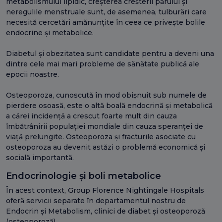
metabolismului lipidic, creșterea creșterii părului și
neregulile menstruale sunt, de asemenea, tulburări care
necesită cercetări amănunțite în ceea ce privește bolile
endocrine și metabolice.
Diabetul și obezitatea sunt candidate pentru a deveni una
dintre cele mai mari probleme de sănătate publică ale
epocii noastre.
Osteoporoza, cunoscută în mod obișnuit sub numele de
pierdere osoasă, este o altă boală endocrină și metabolică
a cărei incidență a crescut foarte mult din cauza
îmbătrânirii populației mondiale din cauza speranței de
viață prelungite. Osteoporoza și fracturile asociate cu
osteoporoza au devenit astăzi o problemă economică și
socială importantă.
Endocrinologie și boli metabolice
În acest context, Group Florence Nightingale Hospitals
oferă servicii separate în departamentul nostru de
Endocrin și Metabolism, clinici de diabet și osteoporoză
(osteoporoză).