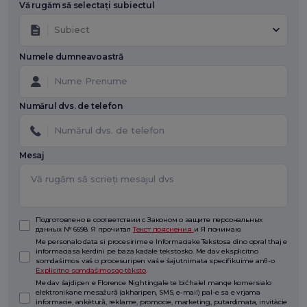
Vă rugăm să selectați subiectul
Subiect
Numele dumneavoastră
Numărul dvs. de telefon
Mesaj
Подготовлено в соответствии с Законом о защите персональных
данных № 6698. Я прочитал
Текст пояснения
и Я понимаю.
Me personalo data si procesirime e Informaciake Tekstosa dino opral thaj e
informaciasa kerdini pe baza kadale tekstosko. Me dav eksplicitno
somdaśimos vaś o procesuripen vaś e śajutnimata specifikuime anθ-o
Explicitno somdaśimosqo tèksto
.
Me dav śajdipen e Florence Nightingale te bićhalel manqe komersialo
elektronikane mesaźură (akharipen, SMS, e-mail) pal-e sa e vrjama
informacie, ankètură, reklame, promocie, marketing, putardimata, invitàcie