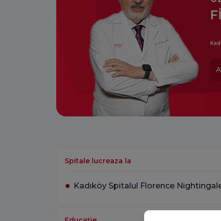
F
Kad
A
Spitale lucreaza la
Kadıköy Spitalul Florence Nightingal
Educaţie