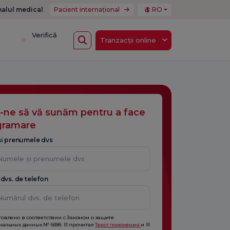
nalul medical
Pacient internațional
RO
i
Verifică
Tranzacții online
i-ne să vă sunăm pentru a face
gramare
i prenumele dvs
dvs. de telefon
товлено в соответствии с Законом о защите
нальных данных № 6698. Я прочитал
Текст пояснения
и Я