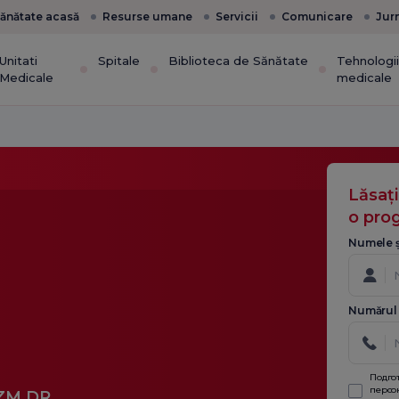
ănătate acasă
Resurse umane
Servicii
Comunicare
Jur
Unitati
Spitale
Biblioteca de Sănătate
Tehnologi
Medicale
medicale
Lăsaț
o pro
Numele ș
Numărul 
Подго
персо
ZM.DR