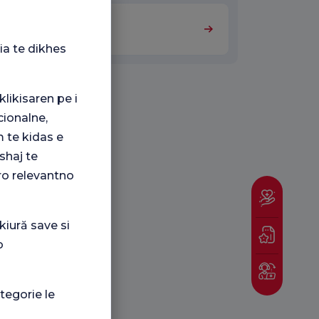
Anestezie
ia te dikhes
klikisaren pe i
ionalne,
 te kidas e
shaj te
ro relevantno
kiură save si
o
tegorie le