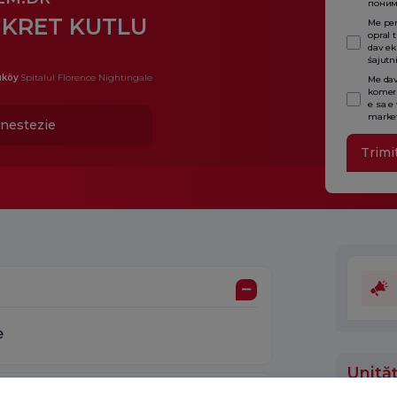
поним
İKRET KUTLU
Me per
opral 
dav ek
śajutn
ıköy
Spitalul Florence Nightingale
Me dav
komers
e sa e
market
nestezie
Trimi
e
Unităț