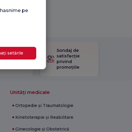
i hasnime pe
Sondaj de
ați setările
ificați
satisfacție
stionarul
privind
Satisfacție.
promoțiile
Unități medicale
Ortopedie și Traumatologie
Kinetoterapie și Reabilitare
Ginecologie și Obstetrică