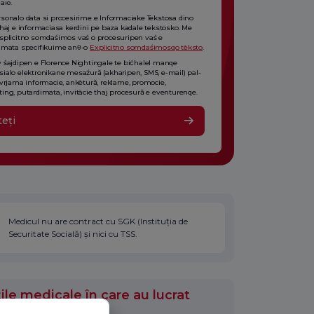
аю.
sonalo data si procesirime e Informaciake Tekstosa dino
thaj e informaciasa kerdini pe baza kadale tekstosko. Me
splicitno somdaśimos vaś o procesuripen vaś e
imata specifikuime anθ-o
Explicitno somdaśimosqo tèksto
.
 śajdipen e Florence Nightingale te bićhalel manqe
ialo elektronikane mesaźură (akharipen, SMS, e-mail) pal-
 vrjama informacie, ankètură, reklame, promocie,
ing, putardimata, invitàcie thaj procesură e eventurenqe.
teți
Medicul nu are contract cu SGK (Instituția de
Securitate Socială) și nici cu TSS.
ile medicale în care au lucrat