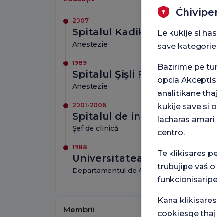
Ćhivipe
2007
Spitalul Kadikoy Florence N
Le kukije si ha
Anestezie
save kategorie
1989
Bazirime pe t
Spitalul Şişli Florence Night
opcia Akceptis
Anestezie
analitikane tha
2001-2006
kukije save si
Spitalul de instruire și cerc
lacharas amari 
Șef de clinică
centro.
1988
Te klikisares p
Universitatea din Istanbul 
trubujipe vaś o
Departamentul de Anestezie
funkcionisaripe
Kana klikisares
Membrii
cookiesqe thaj