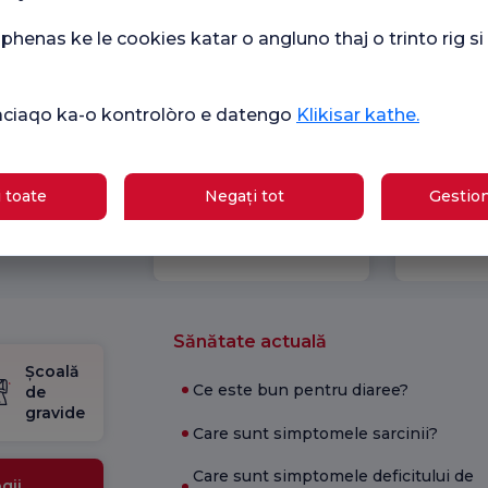
henas ke le cookies katar o angluno thaj o trinto rig s
ikàciaqo ka-o kontrolòro e datengo
Klikisar kathe.
 toate
Negați tot
Gestion
Ver
mare
Sondaj general
Che
de satisfacție
ipasqi
de 
Sănătate actuală
Școală
Ce este bun pentru diaree?
de
gravide
Care sunt simptomele sarcinii?
Care sunt simptomele deficitului de
gii