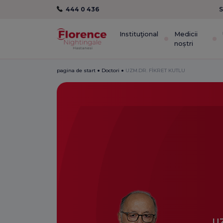
444 0 436
S
Instituţional
Medicii
noștri
pagina de start
Doctori
UZM.DR. FİKRET KUTLU
U