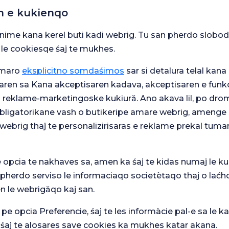
n e kukienqo
ightingale
snime kana kerel buti kadi webrig. Tu san pherdo slobod
 le cookiesqe śaj te mukhes.
umaro
eksplicitno somdaśimos
sar si detalura telal kana 
ingale
aren sa Kana akceptisaren kadava, akceptisaren e funkc
j reklame-marketingoske kukiură. Ano akava lil, po drom
 obligatorikane vash o butikeripe amare webrig, amenge 
etare din Istanbul
webrig thaj te personalizirisaras e reklame prekal tuma
e opcia te nakhaves sa, amen ka śaj te kidas numaj le ku
Cerrahpasa Medical
 pherdo serviso le informaciaqo societètaqo thaj o laćh
n le webrigăqo kaj san.
 pe opcia Preferencie, śaj te les informàcie pal-e sa le ka
 śaj te alosares save cookies ka mukhes katar akana.