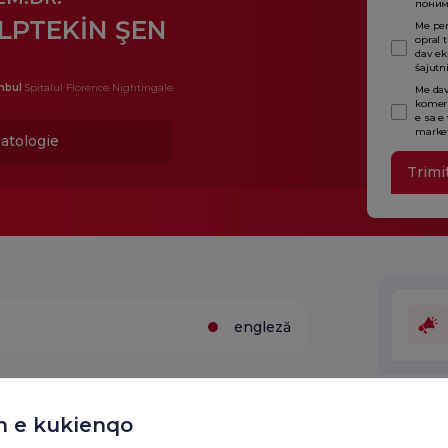
поним
LPTEKİN ŞEN
Me per
opral 
dav ek
śajutn
nbul
Spitalul Florence Nightingale
Me dav
komers
e sa e
market
atologie
Trimi
engleză
Unităț
n e kukienqo