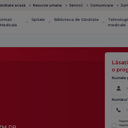
ănătate acasă
Resurse umane
Servicii
Comunicare
Jur
Unitati
Spitale
Biblioteca de Sănătate
Tehnologi
Medicale
medicale
Lăsaț
o pro
Numele ș
Numărul 
Подго
персо
ZM.DR.