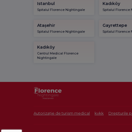
Istanbul
Kadıköy
Spitalul Florence Nightingale
Spitalul Florence
Atașehir
Gayrettepe
Spitalul Florence Nightingale
Spitalul Florence
Kadıköy
Centrul Medical Florence
Nightingale
Autorizație de turism medical
kvkk
Drepturile p