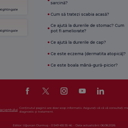
sarcină?
 Nightingale
Cum să tratezi scabia acasă?
Ce ajută la durerile de stomac? Cum
pot fi ameliorate?
 Nightingale
Ce ajută la durerile de cap?
Ce este eczema (dermatita atopică)?
Ce este boala mână-gură-picior?
Conținutul paginii are doar scop informativ. Asigurați-vă că vă consultați 
acientului
diagnostic și tratament.
Editor: Uğurcan Durmuş - 0 549 455 55 46. - Data actualizării: 06.08.2026