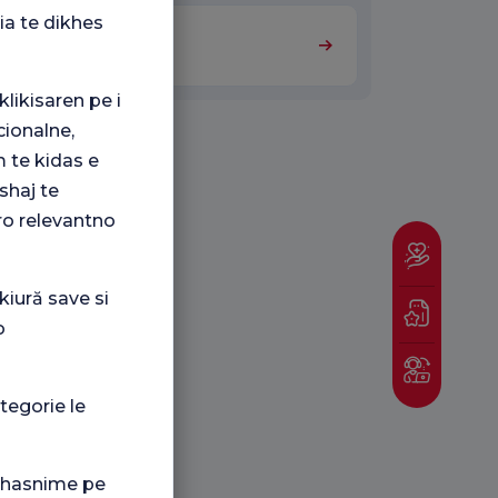
ia te dikhes
Patologie
klikisaren pe i
ionalne,
 te kidas e
shaj te
ro relevantno
kiură save si
o
tegorie le
i hasnime pe