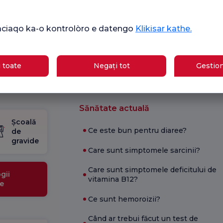
ikàciaqo ka-o kontrolòro e datengo
Klikisar kathe.
Ver
mare
Sondaj general
Che
de satisfacție
ipasqi
de 
 toate
Negați tot
Gestion
Sănătate actuală
Școală
Ce este bun pentru diaree?
de
gravide
Care sunt simptomele sarcinii?
Care sunt simptomele deficitului de
gii
vitamina B12?
e
Ce sunt hemoroizii?
Când ar trebui făcut un test de