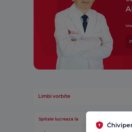
A
İsta
P
Limbi vorbite
Spitale lucreaza la
Ćhivipe