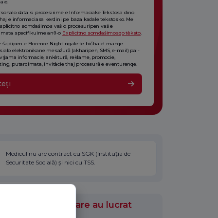
аю.
sonalo data si procesirime e Informaciake Tekstosa dino
thaj e informaciasa kerdini pe baza kadale tekstosko. Me
splicitno somdaśimos vaś o procesuripen vaś e
imata specifikuime anθ-o
Explicitno somdaśimosqo tèksto
.
 śajdipen e Florence Nightingale te bićhalel manqe
ialo elektronikane mesaźură (akharipen, SMS, e-mail) pal-
 vrjama informacie, ankètură, reklame, promocie,
ing, putardimata, invitàcie thaj procesură e eventurenqe.
teți
Medicul nu are contract cu SGK (Instituția de
Securitate Socială) și nici cu TSS.
ile medicale în care au lucrat