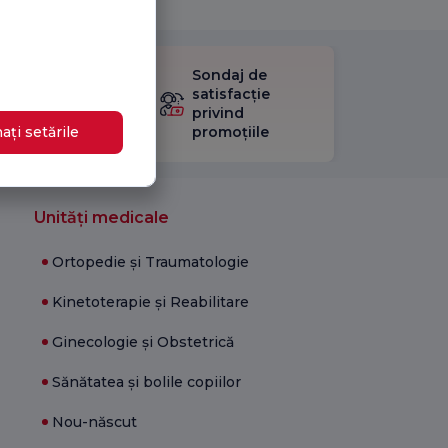
Sondaj de
ificați
satisfacție
stionarul
privind
Satisfacție.
ați setările
promoțiile
Unități medicale
Ortopedie și Traumatologie
Kinetoterapie și Reabilitare
Ginecologie și Obstetrică
Sănătatea și bolile copiilor
Nou-născut