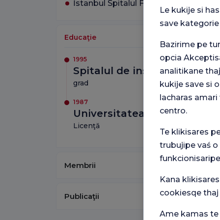
İstanbul Spitalul Florence Nightingal
Le kukije si ha
save kategorie
Educaţie
Bazirime pe t
opcia Akceptis
1995
Spitalul de instruire și cer
analitikane tha
grad
kukije save si
lacharas amari 
1987
centro.
Universitatea din Ankara
Licenţă
Te klikisares p
trubujipe vaś o
funkcionisaripe
Membrii
Kana klikisares
cookiesqe thaj
Publicaţii
Ame kamas te p