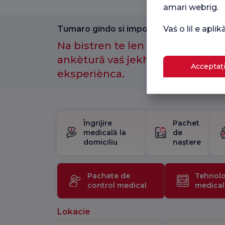
amari webrig.
Tumaro gindo si importantno amenge.
Vaś o lil e apl
Na bistren te len kotor anθ-e a
ankètură vaś jekh maj laćhi sast
Acceptați
eksperiènca.
Îngrijire
Pachet
medicală la
de
domiciliu
naștere
Pachete de
Tehnolo
control medical
medical
Lokacie