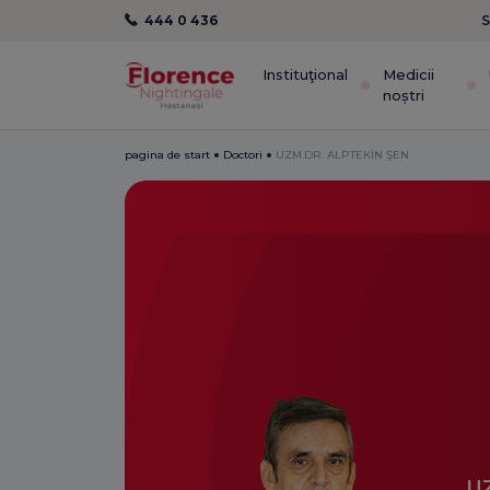
444 0 436
S
Instituţional
Medicii
noștri
pagina de start
Doctori
UZM.DR. ALPTEKİN ŞEN
U