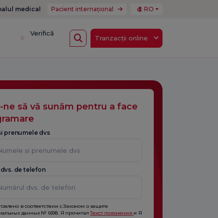
nalul medical
Pacient internațional
RO
i
Verifică
Tranzacții online
i-ne să vă sunăm pentru a face
gramare
i prenumele dvs
dvs. de telefon
товлено в соответствии с Законом о защите
нальных данных № 6698. Я прочитал
Текст пояснения
и Я