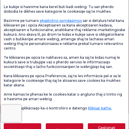
Le kukije si hasnime kana kerel buti kadi webrig. Tu san pherdo
Verificați
Sondaj de
slobodia te dikhes save kategorie le cookiesqe śaj te mukhes.
Sondaj general
Chestionarul de
satisfacție
de satisfacție
Satisfacție.
privind promoțiile
Bazirime pe tumaro
eksplicitno somdaśimos
sar si detalura telal kana
klikisaren pe i opcia Akceptisaren sa Kana akceptisaren kadava,
akceptisaren e funkcionalne, analitikane thaj reklame-marketingoske
kukiură. Ano akava lil, po drom te kidas e kukije save si obligatorikane
vash o butikeripe amare webrig, amenge shaj te lacharas amari
webrig thaj te personalizirisaras e reklame prekal tumaro relevantno
centro.
Te klikisares pe opcia te nakhaves sa, amen ka śaj te kidas numaj le
kukiură save si trubujipe vaś o pherdo serviso le informaciaqo
societètaqo thaj o laćho funkcionisaripen le webrigăqo kaj san.
Autorizație de turism medical
kvkk
Drepturile pacientului
Kana klikisares pe opcia Preferencie, śaj te les informàcie pal-e sa le
Conținutul paginii are doar scop informativ. Asigurați-vă că vă consultați medicul
kategorie le cookiesqe thaj śaj te alosares save cookies ka mukhes
pentru diagnostic și tratament.
katar akana.
@2026 Group Florence Nightingale Hospitals
Ame kamas te phenas ke le cookies katar o angluno thaj o trinto rig
si hasnime pe amari webrig.
Editor: Uğurcan Durmuş - 0 549 455 55 46. - Data actualizării: 06.08.2026
Vaś o lil e aplikàciaqo ka-o kontrolòro e datengo
Klikisar kathe.
Gestionați