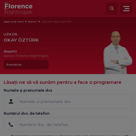
pagina de start
Doctori
UZM.DR. OKAY ÖZTÜRK
UZM.DR.
OKAY ÖZTÜRK
Ataşehir
Spitalul Florence Nightingale
Anestezie
Lăsați-ne să vă sunăm pentru a face o programare
Numele și prenumele dvs
Numărul dvs. de telefon