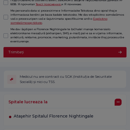
Подготовлено в соответствии с Законом о защите персональных данных №
6698. Я прочитал
Текст пояснения
и Я понимаю.
Me personalo data si procesirime e Informaciake Tekstosa dino opral thaj e
informaciasa kerdini pe baza kadale tekstosko. Me dav eksplicitno somdaśimos
vaś o procesuripen vaś e śajutnimata specifikuime anθ-o
Explicitno
somdaśimosqo tèksto
.
Me dav śajdipen e Florence Nightingale te bićhalel manqe komersialo
elektronikane mesaźură (akharipen, SMS, e-mail) pal-e sa e vrjama informacie,
ankètură, reklame, promocie, marketing, putardimata, invitàcie thaj procesură e
eventurenqe.
Trimiteți
Medicul nu are contract cu SGK (Instituția de Securitate
Socială) și nici cu TSS.
Spitale lucreaza la
Ataşehir Spitalul Florence Nightingale