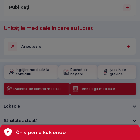
Publicaţii
Unitățile medicale în care au lucrat
Anestezie
Îngrijire medicală la
Pachet de
Școală de
domiciliu
naștere
gravide
Pachete de control medical
Tehnologii medicale
Lokacie
Sănătate actuală
Ćhivipen e kukienqo
Unități medicale