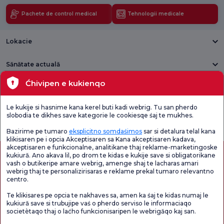
Pachete de control medical
Tehnologii medicale
Lokacie
Sănătate actuală
Ćhivipen e kukienqo
Unități medicale
Le kukije si hasnime kana kerel buti kadi webrig. Tu san pherdo
Verificați
Sondaj de
slobodia te dikhes save kategorie le cookiesqe śaj te mukhes.
Sondaj general
Chestionarul de
satisfacție
de satisfacție
Satisfacție.
privind promoțiile
Bazirime pe tumaro
eksplicitno somdaśimos
sar si detalura telal kana
klikisaren pe i opcia Akceptisaren sa Kana akceptisaren kadava,
akceptisaren e funkcionalne, analitikane thaj reklame-marketingoske
kukiură. Ano akava lil, po drom te kidas e kukije save si obligatorikane
vash o butikeripe amare webrig, amenge shaj te lacharas amari
webrig thaj te personalizirisaras e reklame prekal tumaro relevantno
centro.
Te klikisares pe opcia te nakhaves sa, amen ka śaj te kidas numaj le
kukiură save si trubujipe vaś o pherdo serviso le informaciaqo
societètaqo thaj o laćho funkcionisaripen le webrigăqo kaj san.
Autorizație de turism medical
kvkk
Drepturile pacientului