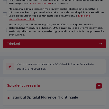
Подготовлено в соответствии с Законом о защите персональных данных №
6698. Я прочитал
Текст пояснения
и Я понимаю.
Me personalo data si procesirime e Informaciake Tekstosa dino opral thaj e
informaciasa kerdini pe baza kadale tekstosko. Me dav eksplicitno somdaśimos
vaś o procesuripen vaś e śajutnimata specifikuime anθ-o
Explicitno
somdaśimosqo tèksto
.
Me dav śajdipen e Florence Nightingale te bićhalel manqe komersialo
elektronikane mesaźură (akharipen, SMS, e-mail) pal-e sa e vrjama informacie,
ankètură, reklame, promocie, marketing, putardimata, invitàcie thaj procesură e
eventurenqe.
Trimiteți
Medicul nu are contract cu SGK (Instituția de Securitate
Socială) și nici cu TSS.
Spitale lucreaza la
İstanbul Spitalul Florence Nightingale