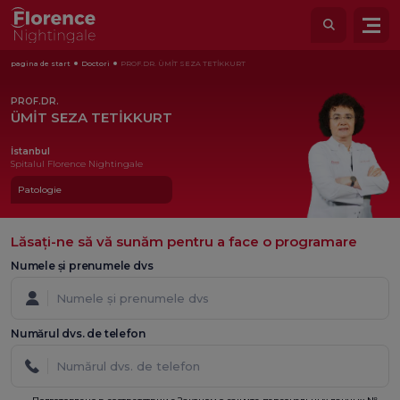
pagina de start
Doctori
PROF.DR. ÜMİT SEZA TETİKKURT
PROF.DR.
ÜMİT SEZA TETİKKURT
İstanbul
Spitalul Florence Nightingale
Patologie
Lăsați-ne să vă sunăm pentru a face o programare
Numele și prenumele dvs
Numărul dvs. de telefon