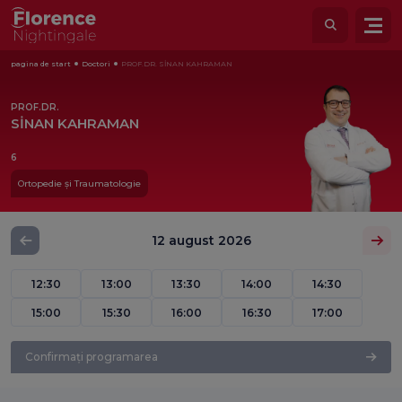
pagina de start
Doctori
PROF.DR. SİNAN KAHRAMAN
PROF.DR.
SİNAN KAHRAMAN
6
Ortopedie și Traumatologie
12 august 2026
12:30
13:00
13:30
14:00
14:30
15:00
15:30
16:00
16:30
17:00
Confirmați programarea