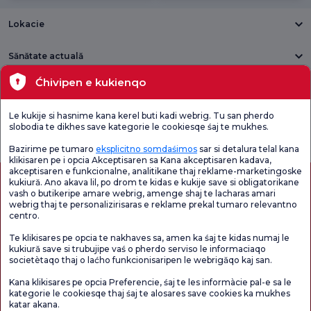
Lokacie
Sănătate actuală
Ćhivipen e kukienqo
Unități medicale
Le kukije si hasnime kana kerel buti kadi webrig. Tu san pherdo
Verificați
Sondaj de
slobodia te dikhes save kategorie le cookiesqe śaj te mukhes.
Sondaj general
Chestionarul de
satisfacție
de satisfacție
Satisfacție.
privind promoțiile
Bazirime pe tumaro
eksplicitno somdaśimos
sar si detalura telal kana
klikisaren pe i opcia Akceptisaren sa Kana akceptisaren kadava,
akceptisaren e funkcionalne, analitikane thaj reklame-marketingoske
kukiură. Ano akava lil, po drom te kidas e kukije save si obligatorikane
vash o butikeripe amare webrig, amenge shaj te lacharas amari
webrig thaj te personalizirisaras e reklame prekal tumaro relevantno
centro.
Te klikisares pe opcia te nakhaves sa, amen ka śaj te kidas numaj le
kukiură save si trubujipe vaś o pherdo serviso le informaciaqo
societètaqo thaj o laćho funkcionisaripen le webrigăqo kaj san.
Autorizație de turism medical
kvkk
Drepturile pacientului
Kana klikisares pe opcia Preferencie, śaj te les informàcie pal-e sa le
Conținutul paginii are doar scop informativ. Asigurați-vă că vă consultați medicul
kategorie le cookiesqe thaj śaj te alosares save cookies ka mukhes
pentru diagnostic și tratament.
katar akana.