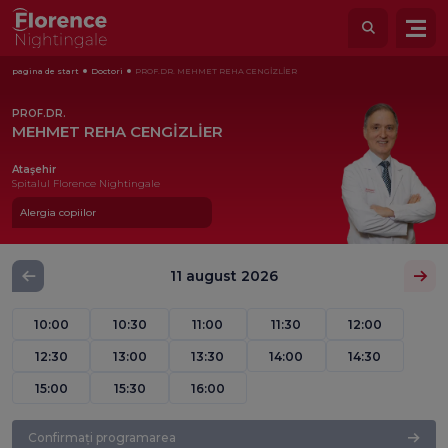
pagina de start
Doctori
PROF.DR. MEHMET REHA CENGİZLİER
PROF.DR.
MEHMET REHA CENGİZLİER
Ataşehir
Spitalul Florence Nightingale
Alergia copiilor
11 august 2026
10:00
10:30
11:00
11:30
12:00
12:30
13:00
13:30
14:00
14:30
15:00
15:30
16:00
Confirmați programarea