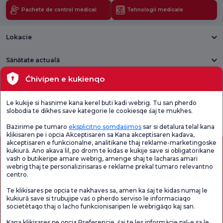
Pachete de control medical
Tehnologii medicale
Lokacie
Sănătate actuală
Ćhivipen e kukienqo
Unități medicale
Le kukije si hasnime kana kerel buti kadi webrig. Tu san pherdo
Verificați
Sondaj de
slobodia te dikhes save kategorie le cookiesqe śaj te mukhes.
Sondaj general
Chestionarul de
satisfacție
de satisfacție
Satisfacție.
privind promoțiile
Bazirime pe tumaro
eksplicitno somdaśimos
sar si detalura telal kana
klikisaren pe i opcia Akceptisaren sa Kana akceptisaren kadava,
akceptisaren e funkcionalne, analitikane thaj reklame-marketingoske
kukiură. Ano akava lil, po drom te kidas e kukije save si obligatorikane
vash o butikeripe amare webrig, amenge shaj te lacharas amari
webrig thaj te personalizirisaras e reklame prekal tumaro relevantno
centro.
Te klikisares pe opcia te nakhaves sa, amen ka śaj te kidas numaj le
kukiură save si trubujipe vaś o pherdo serviso le informaciaqo
societètaqo thaj o laćho funkcionisaripen le webrigăqo kaj san.
Autorizație de turism medical
kvkk
Drepturile pacientului
Kana klikisares pe opcia Preferencie, śaj te les informàcie pal-e sa le