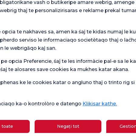
 obligatorikane vash o butikeripe amare webrig, amenge 
webrig thaj te personalizirisaras e reklame prekal tuma
e opcia te nakhaves sa, amen ka śaj te kidas numaj le ku
 pherdo serviso le informaciaqo societètaqo thaj o laćh
n le webrigăqo kaj san.
 pe opcia Preferencie, śaj te les informàcie pal-e sa le ka
Ver
mare
Sondaj general
Che
 śaj te alosares save cookies ka mukhes katar akana.
de satisfacție
ipasqi
de 
henas ke le cookies katar o angluno thaj o trinto rig s
Sănătate actuală
ikàciaqo ka-o kontrolòro e datengo
Klikisar kathe.
Școală
Ce este bun pentru diaree?
de
gravide
 toate
Negați tot
Gestion
Care sunt simptomele sarcinii?