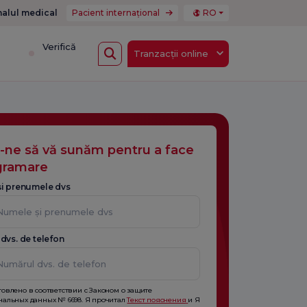
nalul medical
Pacient internațional
RO
i
Verifică
Tranzacții online
i-ne să vă sunăm pentru a face
gramare
i prenumele dvs
dvs. de telefon
товлено в соответствии с Законом о защите
нальных данных № 6698. Я прочитал
Текст пояснения
и Я