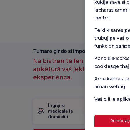
kukije save si
lacharas amari 
centro.
Te klikisares p
trubujipe vaś o
funkcionisaripe
Tumaro gindo si importantno amenge.
Kana klikisares
Na bistren te len kotor anθ-e a
cookiesqe thaj
ankètură vaś jekh maj laćhi sast
eksperiènca.
Ame kamas te p
amari webrig.
Vaś o lil e apl
Îngrijire
Pachet
medicală la
de
domiciliu
naștere
Acceptați