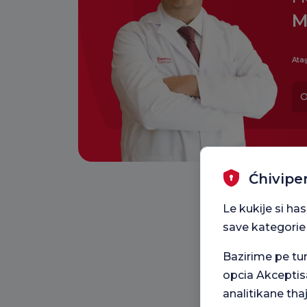
M
Ataş
O
Ćhivipe
Le kukije si ha
save kategorie
Bazirime pe t
opcia Akceptis
analitikane tha