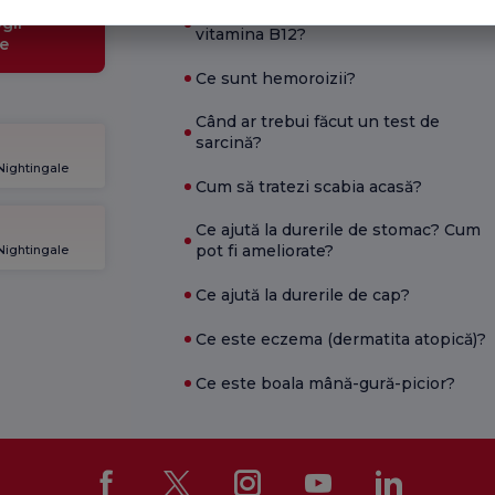
Care sunt simptomele deficitului de
gii
vitamina B12?
e
Ce sunt hemoroizii?
Când ar trebui făcut un test de
sarcină?
 Nightingale
Cum să tratezi scabia acasă?
Ce ajută la durerile de stomac? Cum
pot fi ameliorate?
 Nightingale
Ce ajută la durerile de cap?
Ce este eczema (dermatita atopică)?
Ce este boala mână-gură-picior?