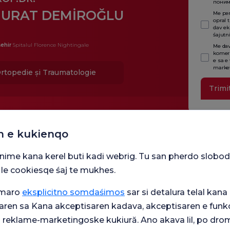
поним
URAT DEMİROĞLU
Me per
opral 
dav ek
śajutn
ehir
Spitalul Florence Nightingale
Me dav
komers
e sa e
market
rtopedie și Traumatologie
Trimi
n e kukienqo
snime kana kerel buti kadi webrig. Tu san pherdo slobod
 le cookiesqe śaj te mukhes.
umaro
eksplicitno somdaśimos
sar si detalura telal kana 
aren sa Kana akceptisaren kadava, akceptisaren e funkc
Unităț
j reklame-marketingoske kukiură. Ano akava lil, po drom