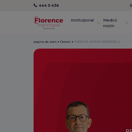
444 0 436
S
Instituţional
Medicii
noștri
pagina de start
Doctori
PROF.DR. MURAT DEMİROĞLU
P