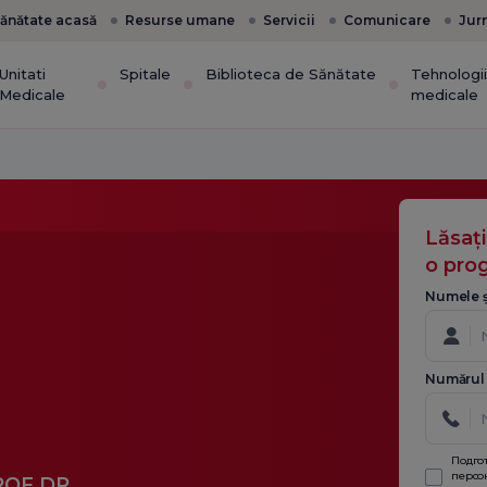
ănătate acasă
Resurse umane
Servicii
Comunicare
Jur
Unitati
Spitale
Biblioteca de Sănătate
Tehnologi
Medicale
medicale
Lăsaț
o pro
Numele ș
Numărul 
Подго
персо
ROF.DR.