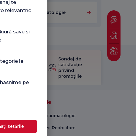
shaj te
ro relevantno
Ortopedie și Traumatologie
kiură save si
o
Sondaj de
tegorie le
ificați
satisfacție
stionarul
privind
Satisfacție.
promoțiile
i hasnime pe
Unități medicale
Ortopedie și Traumatologie
ați setările
Kinetoterapie și Reabilitare