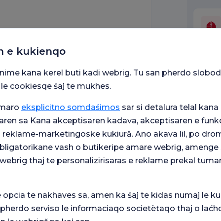
 Boli toracice
n e kukienqo
snime kana kerel buti kadi webrig. Tu san pherdo slobod
 Boli toracice
 le cookiesqe śaj te mukhes.
umaro
eksplicitno somdaśimos
sar si detalura telal kana 
aren sa Kana akceptisaren kadava, akceptisaren e funkc
 de Boli toracice
j reklame-marketingoske kukiură. Ano akava lil, po drom
 obligatorikane vash o butikeripe amare webrig, amenge 
webrig thaj te personalizirisaras e reklame prekal tuma
ă Ankara Gulhane
e opcia te nakhaves sa, amen ka śaj te kidas numaj le ku
itară Ankara Gulhane
 pherdo serviso le informaciaqo societètaqo thaj o laćh