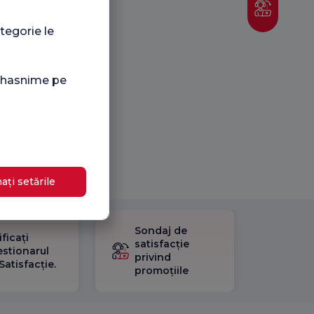
tegorie le
i hasnime pe
ați setările
Sondaj de
ificați
satisfacție
stionarul
privind
Satisfacție.
promoțiile