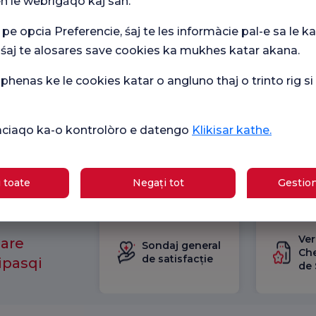
n le webrigăqo kaj san.
 pe opcia Preferencie, śaj te les informàcie pal-e sa le ka
 śaj te alosares save cookies ka mukhes katar akana.
henas ke le cookies katar o angluno thaj o trinto rig s
ikàciaqo ka-o kontrolòro e datengo
Klikisar kathe.
 toate
Negați tot
Gestion
Ver
mare
Sondaj general
Che
de satisfacție
ipasqi
de 