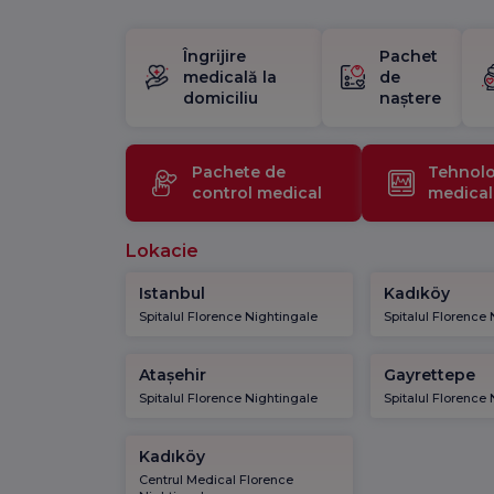
Îngrijire
Pachet
medicală la
de
domiciliu
naștere
Pachete de
Tehnolo
control medical
medical
Lokacie
Istanbul
Kadıköy
Spitalul Florence Nightingale
Spitalul Florence
Atașehir
Gayrettepe
Spitalul Florence Nightingale
Spitalul Florence
Kadıköy
Centrul Medical Florence