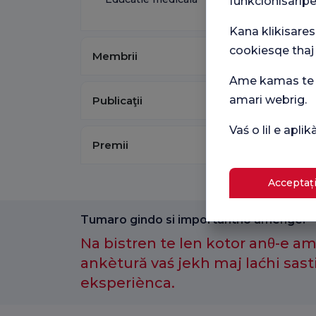
funkcionisaripe
Kana klikisares
cookiesqe thaj
Membrii
Ame kamas te p
amari webrig.
Publicaţii
Vaś o lil e apl
Premii
Acceptați
Tumaro gindo si importantno amenge.
Na bistren te len kotor anθ-e a
ankètură vaś jekh maj laćhi sast
eksperiènca.