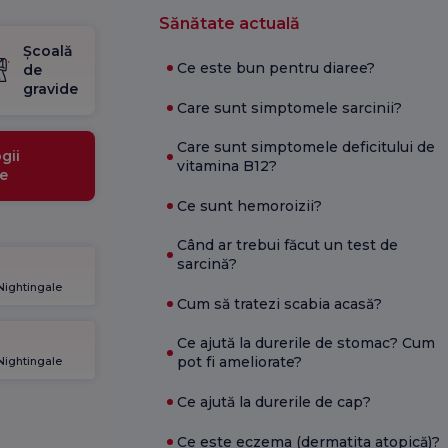
Sănătate actuală
Școală
Ce este bun pentru diaree?
de
gravide
Care sunt simptomele sarcinii?
Care sunt simptomele deficitului de
gii
vitamina B12?
e
Ce sunt hemoroizii?
Când ar trebui făcut un test de
sarcină?
 Nightingale
Cum să tratezi scabia acasă?
Ce ajută la durerile de stomac? Cum
pot fi ameliorate?
 Nightingale
Ce ajută la durerile de cap?
Ce este eczema (dermatita atopică)?