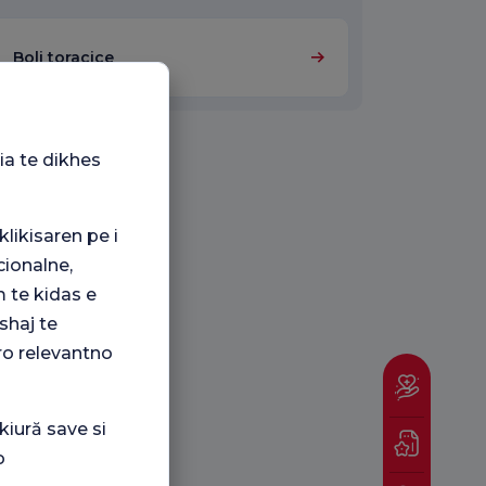
Boli toracice
ia te dikhes
klikisaren pe i
ionalne,
 te kidas e
shaj te
ro relevantno
kiură save si
o