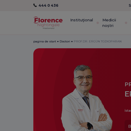
444 0 436
S
Instituţional
Medicii
noștri
pagina de start
Doctori
PROF.DR. ERGÜN TOZKOPARAN
P
E
İsta
B