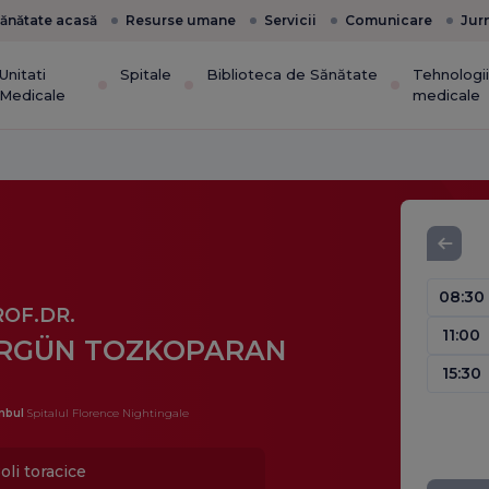
ănătate acasă
Resurse umane
Servicii
Comunicare
Jur
Unitati
Spitale
Biblioteca de Sănătate
Tehnologi
Medicale
medicale
08:30
ROF.DR.
11:00
RGÜN TOZKOPARAN
15:30
nbul
Spitalul Florence Nightingale
oli toracice