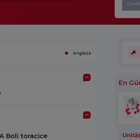
Confi
engleză
En Gü
e
Unităț
 Boli toracice