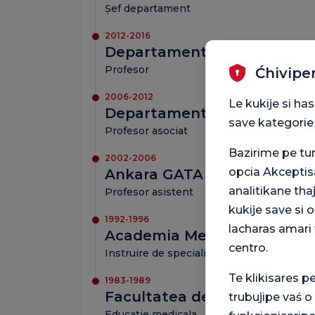
Șef departament
2012-2016
Departamentul Ankara GATA
Profesor
Ćhivipe
2006-2012
Le kukije si ha
Departamentul Ankara GATA
save kategorie
Profesor asociat
Bazirime pe t
2002-2006
opcia Akceptis
Ankara GATA Departamentul
analitikane tha
Profesor asistent
kukije save si
1992-1996
lacharas amari 
Academia Medicală Militar
centro.
Instruire de specialist în boli toracice
Te klikisares p
1983-1989
Facultatea de Medicină Mil
trubujipe vaś o
Educatie medicala