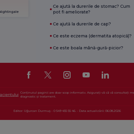
Ce ajută la durerile de stomac? Cum
pot fi ameliorate?
 Nightingale
Ce ajută la durerile de cap?
Ce este eczema (dermatita atopică)?
Ce este boala mână-gură-picior?
Conținutul paginii are doar scop informativ. Asigurați-vă că vă consultați 
acientului
diagnostic și tratament.
Editor: Uğurcan Durmuş - 0 549 455 55 46. - Data actualizării: 06.08.2026