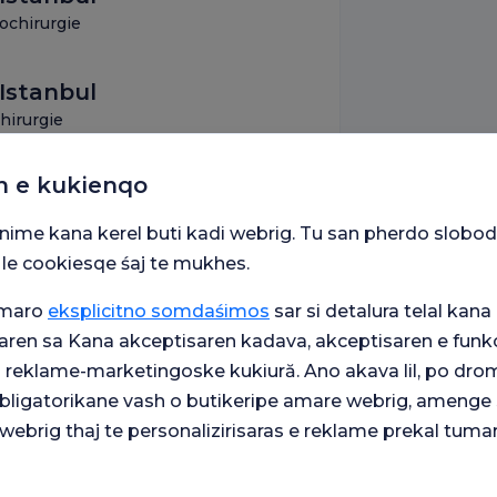
ochirurgie
Istanbul
hirurgie
n e kukienqo
snime kana kerel buti kadi webrig. Tu san pherdo slobod
 le cookiesqe śaj te mukhes.
umaro
eksplicitno somdaśimos
sar si detalura telal kana 
aren sa Kana akceptisaren kadava, akceptisaren e funkc
le Gayrettepe
j reklame-marketingoske kukiură. Ano akava lil, po drom
 obligatorikane vash o butikeripe amare webrig, amenge 
webrig thaj te personalizirisaras e reklame prekal tuma
e din Istanbul