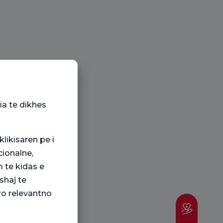
ia te dikhes
klikisaren pe i
ionalne,
 te kidas e
shaj te
ro relevantno