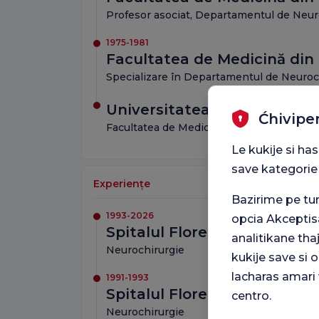
Profesor asociat, Departamentul de Neur
1975-1981
Facultatea de Medicină din 
Specializare în Departamentul de Neuroc
Universitatea din Istanbul
Ćhivipe
Facultatea de Medicină
Le kukije si ha
save kategorie
Experiențe
Bazirime pe t
1993-2026
opcia Akceptis
Spitalul Florence Nightinga
analitikane tha
Neurochirurgie
kukije save si
lacharas amari 
1991-1993
Spitalul Florence Nightingal
centro.
Neurochirurgie