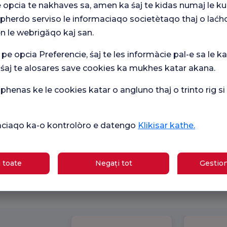
e opcia te nakhaves sa, amen ka śaj te kidas numaj le ku
 pherdo serviso le informaciaqo societètaqo thaj o laćh
n le webrigăqo kaj san.
 pe opcia Preferencie, śaj te les informàcie pal-e sa le ka
 śaj te alosares save cookies ka mukhes katar akana.
Istanbul
henas ke le cookies katar o angluno thaj o trinto rig s
ikàciaqo ka-o kontrolòro e datengo
Klikisar kathe.
 toate
Negați tot
Gestion