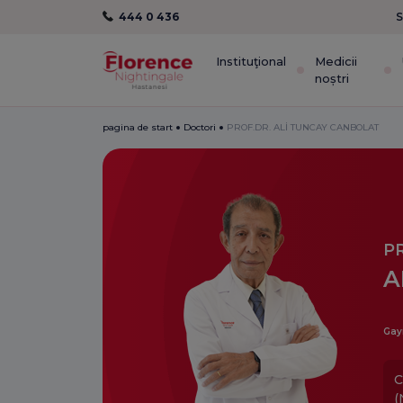
444 0 436
S
Instituţional
Medicii
noștri
pagina de start
Doctori
PROF.DR. ALİ TUNCAY CANBOLAT
P
A
Gay
C
(