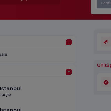
Confi
gale
Unităț
Istanbul
rurgie
Istanbul