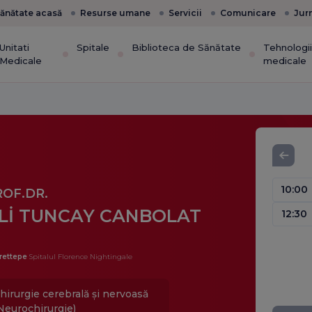
ănătate acasă
Resurse umane
Servicii
Comunicare
Jur
Unitati
Spitale
Biblioteca de Sănătate
Tehnologi
Medicale
medicale
10:00
ROF.DR.
Lİ TUNCAY CANBOLAT
12:30
rettepe
Spitalul Florence Nightingale
hirurgie cerebrală și nervoasă
Neurochirurgie)