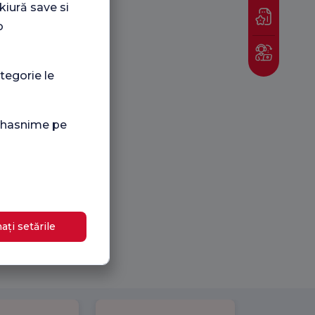
kiură save si
o
tegorie le
i hasnime pe
ați setările