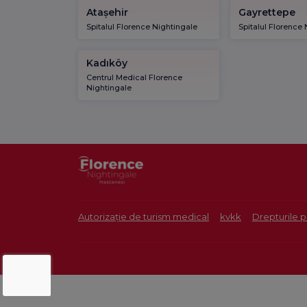
Atașehir
Gayrettepe
Spitalul Florence Nightingale
Spitalul Florence
Kadıköy
Centrul Medical Florence
Nightingale
Autorizație de turism medical
kvkk
Drepturile p