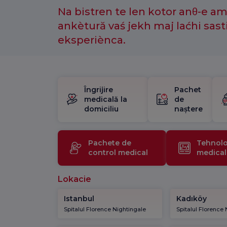
Na bistren te len kotor anθ-e a
ankètură vaś jekh maj laćhi sast
eksperiènca.
Îngrijire
Pachet
medicală la
de
domiciliu
naștere
Pachete de
Tehnolo
control medical
medical
Lokacie
Istanbul
Kadıköy
Spitalul Florence Nightingale
Spitalul Florence