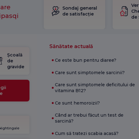
Ver
mare
Sondaj general
Che
de satisfacție
ipasqi
de 
Sănătate actuală
Școală
Ce este bun pentru diaree?
de
gravide
Care sunt simptomele sarcinii?
Care sunt simptomele deficitului de
gii
vitamina B12?
e
Ce sunt hemoroizii?
Când ar trebui făcut un test de
sarcină?
 Nightingale
Cum să tratezi scabia acasă?