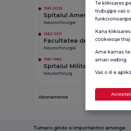
Te klikisares p
1991-2025
trubujipe vaś o
Spitalul American VKV
funkcionisaripe
Neurochirurgie
Kana klikisares
1982-2011
cookiesqe thaj
Facultatea de Medicină din 
Neurochirurgie
Ame kamas te p
1981-1982
amari webrig.
Spitalul Militar Isparta
Vaś o lil e apl
Neurochirurg
Acceptați
Abonamente
Tumaro gindo si importantno amenge.