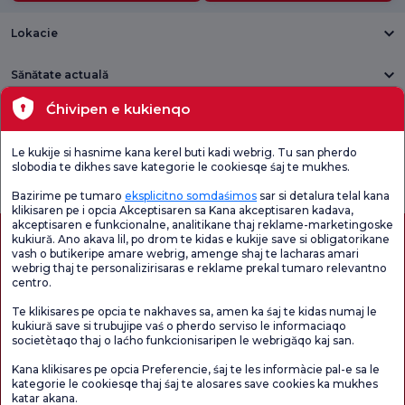
Lokacie
Sănătate actuală
Ćhivipen e kukienqo
Unități medicale
Le kukije si hasnime kana kerel buti kadi webrig. Tu san pherdo
Verificați
Sondaj de
slobodia te dikhes save kategorie le cookiesqe śaj te mukhes.
Sondaj general
Chestionarul de
satisfacție
de satisfacție
Satisfacție.
privind promoțiile
Bazirime pe tumaro
eksplicitno somdaśimos
sar si detalura telal kana
klikisaren pe i opcia Akceptisaren sa Kana akceptisaren kadava,
akceptisaren e funkcionalne, analitikane thaj reklame-marketingoske
kukiură. Ano akava lil, po drom te kidas e kukije save si obligatorikane
vash o butikeripe amare webrig, amenge shaj te lacharas amari
webrig thaj te personalizirisaras e reklame prekal tumaro relevantno
centro.
Te klikisares pe opcia te nakhaves sa, amen ka śaj te kidas numaj le
kukiură save si trubujipe vaś o pherdo serviso le informaciaqo
societètaqo thaj o laćho funkcionisaripen le webrigăqo kaj san.
Autorizație de turism medical
kvkk
Drepturile pacientului
Kana klikisares pe opcia Preferencie, śaj te les informàcie pal-e sa le
Conținutul paginii are doar scop informativ. Asigurați-vă că vă consultați medicul
kategorie le cookiesqe thaj śaj te alosares save cookies ka mukhes
pentru diagnostic și tratament.
katar akana.