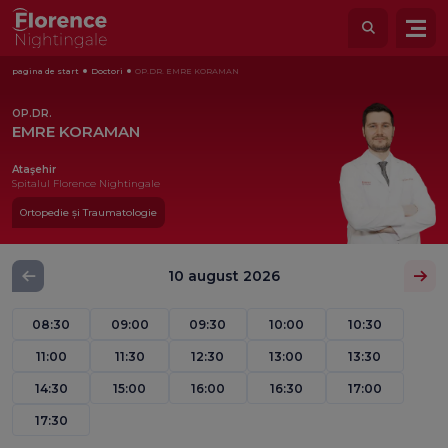
pagina de start
Doctori
OP.DR. EMRE KORAMAN
OP.DR.
EMRE KORAMAN
Ataşehir
Spitalul Florence Nightingale
Ortopedie și Traumatologie
10 august 2026
08:30
09:00
09:30
10:00
10:30
11:00
11:30
12:30
13:00
13:30
14:30
15:00
16:00
16:30
17:00
17:30