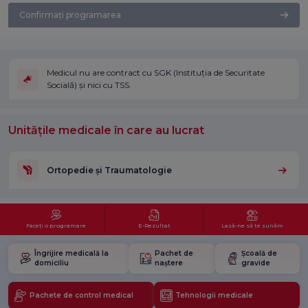
Confirmați programarea
Medicul nu are contract cu SGK (Instituția de Securitate
Socială) și nici cu TSS.
Unitățile medicale în care au lucrat
Ortopedie și Traumatologie
Faceți o programare
E-Rezultat
Lasă-ne să te sunăm
Îngrijire medicală la
Pachet de
Școală de
domiciliu
naștere
gravide
Pachete de control medical
Tehnologii medicale