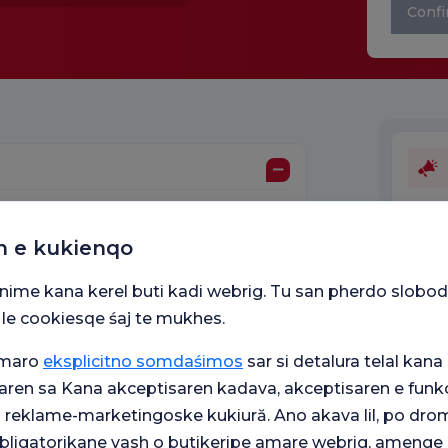
Confi
gale
n e kukienqo
Unităț
snime kana kerel buti kadi webrig. Tu san pherdo slobod
 le cookiesqe śaj te mukhes.
Facultatea de Medicină
umaro
eksplicitno somdaśimos
sar si detalura telal kana 
aren sa Kana akceptisaren kadava, akceptisaren e funkc
j reklame-marketingoske kukiură. Ano akava lil, po drom
 obligatorikane vash o butikeripe amare webrig, amenge 