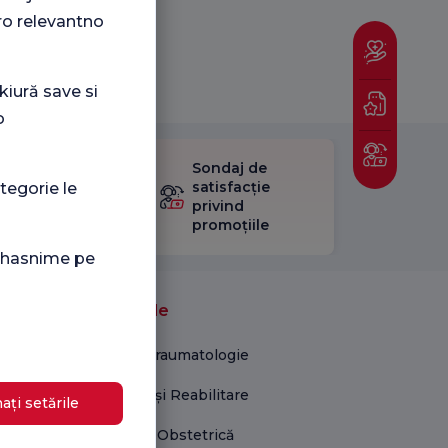
ro relevantno
kiură save si
o
Sondaj de
ificați
satisfacție
tegorie le
stionarul
privind
Satisfacție.
promoțiile
i hasnime pe
Unități medicale
Ortopedie și Traumatologie
Kinetoterapie și Reabilitare
ați setările
Ginecologie și Obstetrică