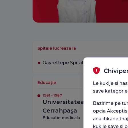
Spitale lucreaza la
Gayrettepe Spitalul Florence Nightin
Ćhivipe
Educaţie
Le kukije si ha
save kategorie
1981 - 1987
Universitatea din Istanbul 
Bazirime pe t
Cerrahpaşa
opcia Akceptis
Educatie medicala
analitikane tha
kukije save si