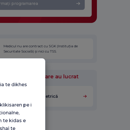
rmați programarea
Medicul nu are contract cu SGK (Instituția de
Securitate Socială) și nici cu TSS.
ile medicale în care au lucrat
ia te dikhes
Ginecologie și Obstetrică
klikisaren pe i
ionalne,
 te kidas e
shaj te