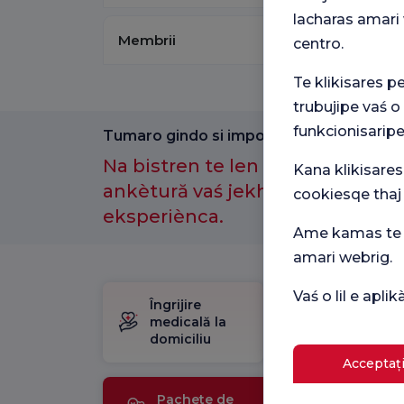
lacharas amari 
Membrii
centro.
Te klikisares p
trubujipe vaś o
funkcionisaripe
Tumaro gindo si importantno amenge.
Na bistren te len kotor anθ-e a
Kana klikisares
ankètură vaś jekh maj laćhi sast
cookiesqe thaj
eksperiènca.
Ame kamas te p
amari webrig.
Vaś o lil e apl
Îngrijire
Pachet
medicală la
de
domiciliu
naștere
Acceptați
Pachete de
Tehnolo