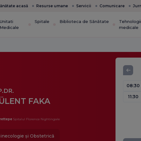
ănătate acasă
Resurse umane
Servicii
Comunicare
Jur
Unitati
Spitale
Biblioteca de Sănătate
Tehnologi
Medicale
medicale
08:30
.DR.
11:30
ÜLENT FAKA
rettepe
Spitalul Florence Nightingale
inecologie și Obstetrică