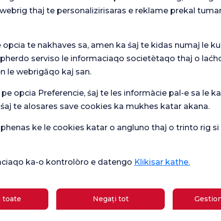
webrig thaj te personalizirisaras e reklame prekal tuma
e opcia te nakhaves sa, amen ka śaj te kidas numaj le ku
 pherdo serviso le informaciaqo societètaqo thaj o laćh
n le webrigăqo kaj san.
Ver
mare
Sondaj general
 pe opcia Preferencie, śaj te les informàcie pal-e sa le ka
Che
de satisfacție
ipasqi
 śaj te alosares save cookies ka mukhes katar akana.
de 
henas ke le cookies katar o angluno thaj o trinto rig s
Sănătate actuală
ikàciaqo ka-o kontrolòro e datengo
Klikisar kathe.
Școală
Ce este bun pentru diaree?
de
gravide
Care sunt simptomele sarcinii?
 toate
Negați tot
Gestion
Care sunt simptomele deficitului de
gii