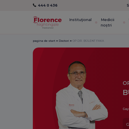
444 0 436
S
Instituţional
Medicii
noștri
pagina de start
Doctori
OP.DR. BÜLENT FAKA
OP
B
Gay
G