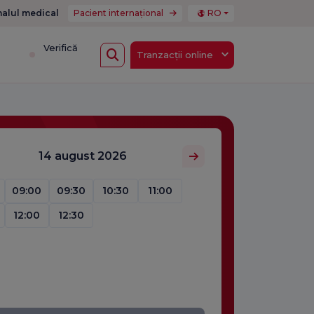
nalul medical
Pacient internațional
RO
i
Verifică
Tranzacții online
14 august 2026
09:00
09:30
10:30
11:00
12:00
12:30