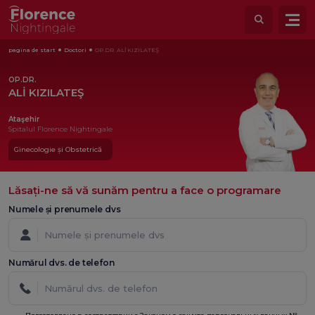
pagina de start
Doctori
OP.DR. ALİ KIZILATEŞ
OP.DR.
ALİ KIZILATEŞ
Ataşehir
Spitalul Florence Nightingale
Ginecologie și Obstetrică
Lăsați-ne să vă sunăm pentru a face o programare
Numele și prenumele dvs
Numărul dvs. de telefon