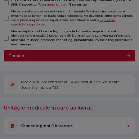
Подготовлено в соответствии с Законом о защите персональных данных №
6698. Я прочитал
Текст пояснения
и Я понимаю.
Me personalo data si procesirime e Informaciake Tekstosa dino opral thaj e
informaciasa kerdini pe baza kadale tekstosko. Me dav eksplicitno somdaśimos
vaś o procesuripen vaś e śajutnimata specifikuime anθ-o
Explicitno
somdaśimosqo tèksto
.
Me dav śajdipen e Florence Nightingale te bićhalel manqe komersialo
elektronikane mesaźură (akharipen, SMS, e-mail) pal-e sa e vrjama informacie,
ankètură, reklame, promocie, marketing, putardimata, invitàcie thaj procesură e
eventurenqe.
Trimiteți
Medicul nu are contract cu SGK (Instituția de Securitate
Socială) și nici cu TSS.
Unitățile medicale în care au lucrat
Ginecologie și Obstetrică