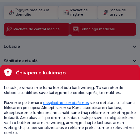
Îngrijire medicală la
Pachet de
Școală de
domiciliu
naștere
gravide
Pachete de control medical
Tehnologii medicale
Lokacie
Sănătate actuală
Ćhivipen e kukienqo
Unități medicale
Le kukije si hasnime kana kerel buti kadi webrig. Tu san pherdo
Verificați
Sondaj de
slobodia te dikhes save kategorie le cookiesqe śaj te mukhes.
Sondaj general
Chestionarul de
satisfacție
de satisfacție
Satisfacție.
privind promoțiile
Bazirime pe tumaro
eksplicitno somdaśimos
sar si detalura telal kana
klikisaren pe i opcia Akceptisaren sa Kana akceptisaren kadava,
akceptisaren e funkcionalne, analitikane thaj reklame-marketingoske
kukiură. Ano akava lil, po drom te kidas e kukije save si obligatorikane
vash o butikeripe amare webrig, amenge shaj te lacharas amari
webrig thaj te personalizirisaras e reklame prekal tumaro relevantno
centro.