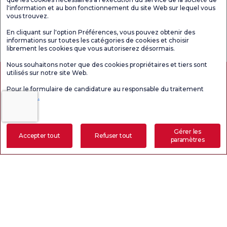
Unités médicales
l'information et au bon fonctionnement du site Web sur lequel vous
vous trouvez.
En cliquant sur l'option Préférences, vous pouvez obtenir des
Enquête
Consultez le
Enquête de
informations sur toutes les catégories de cookies et choisir
générale de
questionnaire de
satisfaction sur
satisfaction
satisfaction.
les promotions
librement les cookies que vous autoriserez désormais.
Nous souhaitons noter que des cookies propriétaires et tiers sont
utilisés sur notre site Web.
Pour le formulaire de candidature au responsable du traitement
Cliquez ici.
Gérer les
Accepter tout
Refuser tout
paramètres
Autorisation de tourisme médical
kvkk
Droits des patients
Prendre rendez-vous
Résultat électronique
Laissez-nous vous appeler
Le contenu de cette page est fourni à titre informatif uniquement. N'hésitez pas à
consulter votre médecin pour obtenir un diagnostic et un traitement.
@2026 Groupe Hôpitaux Florence Nightingale
Rédacteur en chef : Uğurcan Durmuş - 0 549 455 55 46. - Date de mise à jour :
09.08.2026