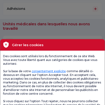
Adhésions
Unités médicales dans lesquelles nous avons
travaillé
Santé de la peau / Dermatologie
Gérer les cookies
Des cookies sont utilisés lors du fonctionnement de ce site Web.
Vous avez toute liberté quant aux catégories de cookies que vous
Soins de santé à
trousse de
École de
domicile
naissance
grossesse
autorisez.
Sur la base de votre
consentement explicite
comme détaillé ci-
Forfaits de bilan de santé
Technologies médicales
dessous en cliquant sur l'option Accepter tout. En acceptant cela,
vous acceptez les cookies fonctionnels, analytiques et publicitaires-
marketing. Dans ce cas, en plus de collecter des cookies obligatoires
au fonctionnement de notre site Internet, il nous devient possible
Emplacements
d'améliorer notre site Internet et de personnaliser les publicités en
fonction de votre centre concerné.
Santé actuelle
Si vous cliquez sur l'option Tout rejeter, nous ne pourrons collecter
que les cookies nécessaires à l'exécution du service de la société de