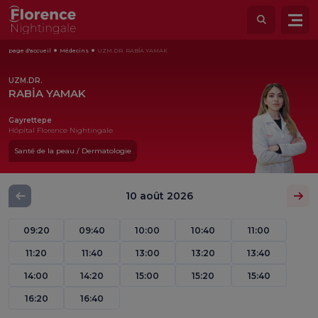
page d'accueil
Médecins
UZM.DR. RABİA YAMAK
UZM.DR.
RABİA YAMAK
Gayrettepe
Hôpital Florence Nightingale
Santé de la peau / Dermatologie
10 août 2026
09:20
09:40
10:00
10:40
11:00
11:20
11:40
13:00
13:20
13:40
14:00
14:20
15:00
15:20
15:40
16:20
16:40