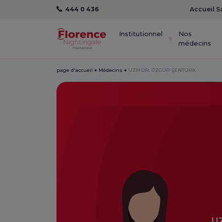
444 0 436
Accueil S
Institutionnel
Nos
médecins
page d'accueil
Médecins
UZM.DR. ÖZGÜR ŞENTÜRK
U