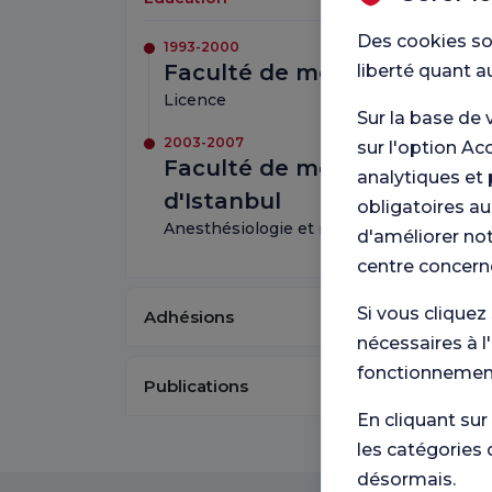
Des cookies so
1993-2000
Faculté de médecine de l'Un
liberté quant a
Licence
Sur la base de 
2003-2007
sur l'option Ac
Faculté de médecine Cerrah
analytiques et 
d'Istanbul
obligatoires au
Anesthésiologie et réanimation
d'améliorer not
centre concern
Si vous cliquez
Adhésions
nécessaires à l
fonctionnement
Publications
En cliquant sur
les catégories 
désormais.