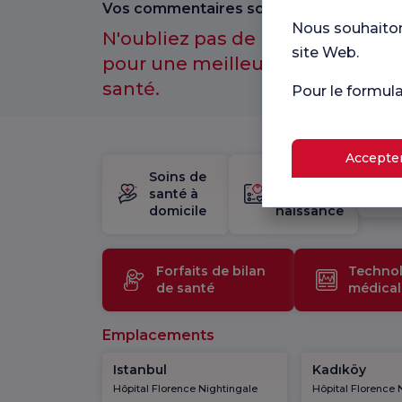
Vos commentaires sont importants pour
Nous souhaitons
N'oubliez pas de participer à n
site Web.
pour une meilleure expérience 
santé.
Pour le formul
Accepter
Soins de
trousse
santé à
de
domicile
naissance
Forfaits de bilan
Technol
de santé
médical
Emplacements
Istanbul
Kadıköy
Hôpital Florence Nightingale
Hôpital Florence 