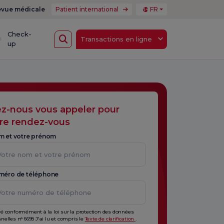
vue médicale
Patient international
FR
Check-
Transactions en ligne
up
ez-nous vous appeler pour
re rendez-vous
m et votre prénom
méro de téléphone
é conformément à la loi sur la protection des données
nelles n° 6698 J'ai lu et compris le
Texte de clarification
.