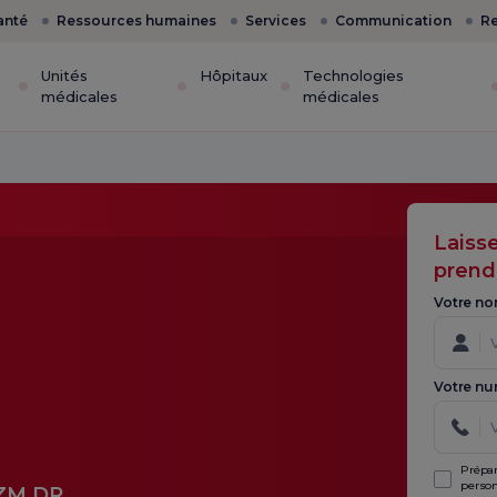
anté
Ressources humaines
Services
Communication
Re
Unités
Hôpitaux
Technologies
médicales
médicales
Laiss
prend
Votre no
Votre nu
Prépar
person
ZM.DR.