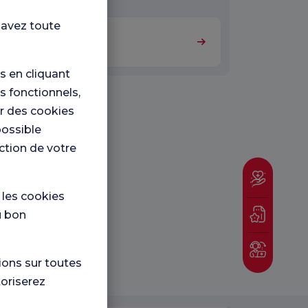
 avez toute
Soins intensifs
 en cliquant
s fonctionnels,
er des cookies
possible
nction de votre
e les cookies
u bon
ions sur toutes
toriserez