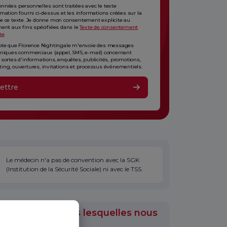
nnées personnelles sont traitées avec le texte
rmation fourni ci-dessus et les informations créées sur la
e ce texte. Je donne mon consentement explicite au
ment aux fins spécifiées dans le
Texte de consentement
te
.
pte que Florence Nightingale m'envoie des messages
oniques commerciaux (appel, SMS, e-mail) concernant
 sortes d'informations, enquêtes, publicités, promotions,
ing, ouvertures, invitations et processus événementiels.
ettre
Le médecin n'a pas de convention avec la SGK
(Institution de la Sécurité Sociale) ni avec le TSS.
s médicales dans lesquelles nous
travaillé