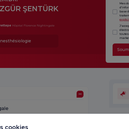
Mes do
ZGÜR ŞENTÜRK
d'info
base d
traite
explici
rettepe
Hôpital Florence Nightingale
J'acce
électr
toutes
market
nesthésiologie
Soum
gale
Unité
es cookies
avons 