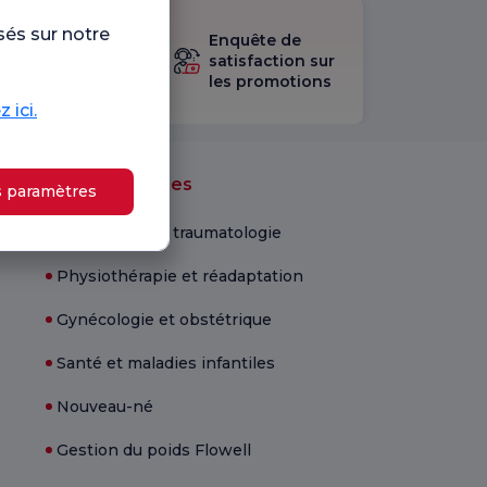
sultez le
sés sur notre
Enquête de
stionnaire
satisfaction sur
les promotions
isfaction.
 ici.
Unités médicales
s paramètres
Orthopédie et traumatologie
Physiothérapie et réadaptation
Gynécologie et obstétrique
Santé et maladies infantiles
Nouveau-né
Gestion du poids Flowell