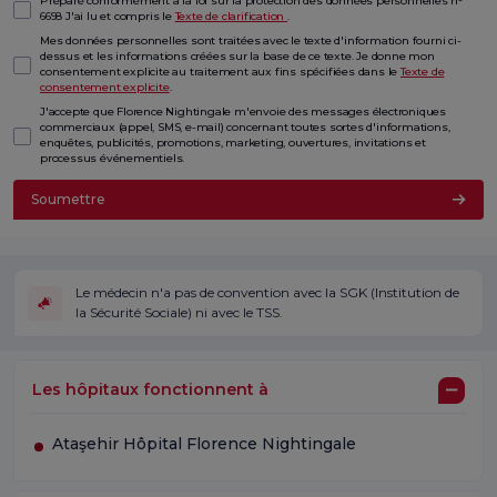
Préparé conformément à la loi sur la protection des données personnelles n°
6698 J'ai lu et compris le
Texte de clarification
.
Mes données personnelles sont traitées avec le texte d'information fourni ci-
dessus et les informations créées sur la base de ce texte. Je donne mon
consentement explicite au traitement aux fins spécifiées dans le
Texte de
consentement explicite
.
J'accepte que Florence Nightingale m'envoie des messages électroniques
commerciaux (appel, SMS, e-mail) concernant toutes sortes d'informations,
enquêtes, publicités, promotions, marketing, ouvertures, invitations et
processus événementiels.
Soumettre
Le médecin n'a pas de convention avec la SGK (Institution de
la Sécurité Sociale) ni avec le TSS.
Les hôpitaux fonctionnent à
Ataşehir Hôpital Florence Nightingale