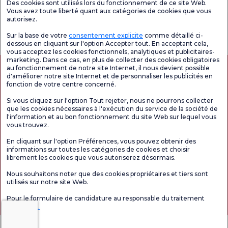
Unités médicales
Des cookies sont utilisés lors du fonctionnement de ce site Web.
Vous avez toute liberté quant aux catégories de cookies que vous
autorisez.
Enquête
Consultez le
Enquête de
générale de
questionnaire de
satisfaction sur
Sur la base de votre
consentement explicite
comme détaillé ci-
satisfaction
satisfaction.
les promotions
dessous en cliquant sur l'option Accepter tout. En acceptant cela,
vous acceptez les cookies fonctionnels, analytiques et publicitaires-
marketing. Dans ce cas, en plus de collecter des cookies obligatoires
au fonctionnement de notre site Internet, il nous devient possible
d'améliorer notre site Internet et de personnaliser les publicités en
fonction de votre centre concerné.
Si vous cliquez sur l'option Tout rejeter, nous ne pourrons collecter
que les cookies nécessaires à l'exécution du service de la société de
l'information et au bon fonctionnement du site Web sur lequel vous
vous trouvez.
Autorisation de tourisme médical
kvkk
Droits des patients
En cliquant sur l'option Préférences, vous pouvez obtenir des
Le contenu de cette page est fourni à titre informatif uniquement. N'hésitez pas à
informations sur toutes les catégories de cookies et choisir
consulter votre médecin pour obtenir un diagnostic et un traitement.
librement les cookies que vous autoriserez désormais.
@2026 Groupe Hôpitaux Florence Nightingale
Nous souhaitons noter que des cookies propriétaires et tiers sont
utilisés sur notre site Web.
Rédacteur en chef : Uğurcan Durmuş - 0 549 455 55 46. - Date de mise à jour :
Pour le formulaire de candidature au responsable du traitement
06.08.2026
Cliquez ici.