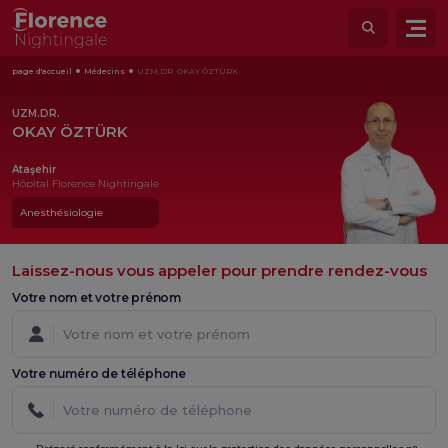
page d'accueil
Médecins
UZM.DR. OKAY ÖZTÜRK
UZM.DR.
OKAY ÖZTÜRK
Ataşehir
Hôpital Florence Nightingale
Anesthésiologie
Laissez-nous vous appeler pour prendre rendez-vous
Votre nom et votre prénom
Votre numéro de téléphone