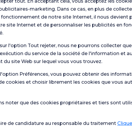
cepter tout. En acceptant cela, vous acceptez les cookie
publicitaires-marketing. Dans ce cas, en plus de collect
 fonctionnement de notre site Internet, il nous devient 
re site Internet et de personnaliser les publicités en fo
é.
 sur l'option Tout rejeter, nous ne pourrons collecter qu
'exécution du service de la société de l'information et a
 nous.
 du site Web sur lequel vous vous trouvez.
Con
Enquête
os enquêtes
que
générale de
 l'option Préférences, vous pouvez obtenir des informat
de
de soins de
satisfaction
sat
de cookies et choisir librement les cookies que vous au
 noter que des cookies propriétaires et tiers sont utili
Santé actuelle
École de
Qu'est-ce qui est bon en cas de
grossesse
aire de candidature au responsable du traitement
Cliquez
diarrhée ?