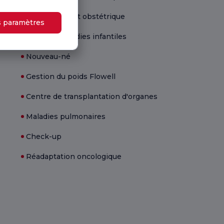
Gynécologie et obstétrique
s paramètres
Santé et maladies infantiles
Nouveau-né
Gestion du poids Flowell
Centre de transplantation d'organes
Maladies pulmonaires
Check-up
Réadaptation oncologique