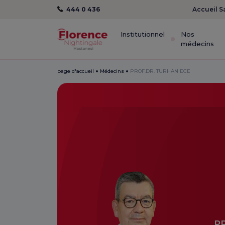
444 0 436
Accueil S
Institutionnel
Nos
médecins
page d'accueil
Médecins
PROF.DR. TURHAN ECE
P