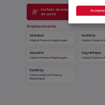
Forfaits de bilan
Technol
Accepter
de santé
médical
Emplacements
Istanbul
Kadıköy
Hôpital Florence Nightingale
Hôpital Florence 
Atasehir
Gayrettepe
Hôpital Florence Nightingale
Hôpital Florence 
Kadıköy
Centre médical Florence
Nightingale