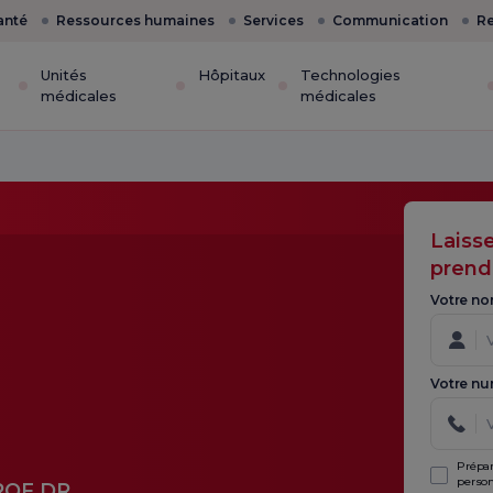
anté
Ressources humaines
Services
Communication
Re
Unités
Hôpitaux
Technologies
médicales
médicales
Laiss
prend
Votre no
Votre nu
Prépar
person
ROF.DR.