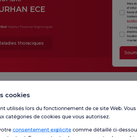
Mes do
URHAN ECE
d'info
base d
traite
explici
nbul
Hôpital Florence Nightingale
J'acce
électr
toutes
market
aladies thoraciques
Soum
es cookies
nt utilisés lors du fonctionnement de ce site Web. Vous
ux catégories de cookies que vous autorisez.
Unité
votre
consentement explicite
comme détaillé ci-dessous
avons 