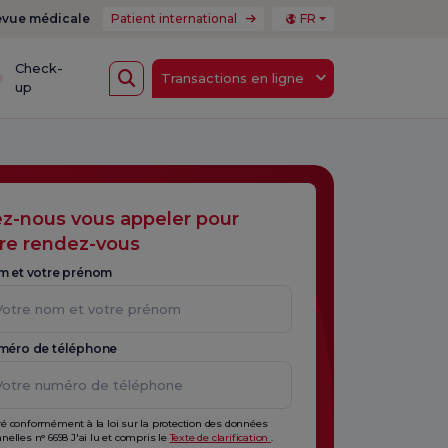
vue médicale
Patient international
FR
Check-
Transactions en ligne
up
ez-nous vous appeler pour
re rendez-vous
m et votre prénom
méro de téléphone
é conformément à la loi sur la protection des données
nelles n° 6698 J'ai lu et compris le
Texte de clarification
.