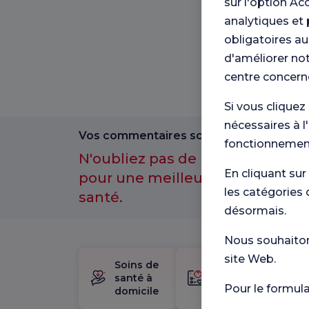
sur l'option Ac
analytiques et 
obligatoires au
d'améliorer not
centre concern
Si vous cliquez
nécessaires à l
Vos commentaires sont importants pour
fonctionnement
N'oubliez pas de participer à n
En cliquant sur
pour une meilleure expérience 
les catégories 
santé.
désormais.
Nous souhaitons
site Web.
Soins de
trousse
santé à
de
Pour le formul
domicile
naissance