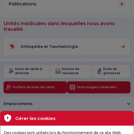
Publications
Unités médicales dans lesquelles nous avons
travaillé
Orthopédie et Traumatologie
Soins de santé à
trousse de
École de
domicile
naissance
grossesse
Forfaits de bilan de santé
Technologies médicales
Emplacements
Santé actuelle
Gérer les cookies
Unités médicales
Des cookies sont utilisés lors du fonctionnement de ce site Web.