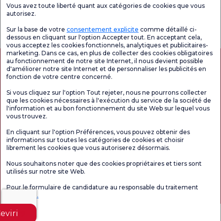
Vous avez toute liberté quant aux catégories de cookies que vous
autorisez.
Enquête
Consultez le
Enquête de
générale de
questionnaire de
satisfaction sur
Sur la base de votre
consentement explicite
comme détaillé ci-
satisfaction
satisfaction.
les promotions
dessous en cliquant sur l'option Accepter tout. En acceptant cela,
vous acceptez les cookies fonctionnels, analytiques et publicitaires-
marketing. Dans ce cas, en plus de collecter des cookies obligatoires
au fonctionnement de notre site Internet, il nous devient possible
d'améliorer notre site Internet et de personnaliser les publicités en
fonction de votre centre concerné.
Si vous cliquez sur l'option Tout rejeter, nous ne pourrons collecter
que les cookies nécessaires à l'exécution du service de la société de
l'information et au bon fonctionnement du site Web sur lequel vous
vous trouvez.
Autorisation de tourisme médical
kvkk
Droits des patients
En cliquant sur l'option Préférences, vous pouvez obtenir des
Le contenu de cette page est fourni à titre informatif uniquement. N'hésitez pas à
informations sur toutes les catégories de cookies et choisir
consulter votre médecin pour obtenir un diagnostic et un traitement.
librement les cookies que vous autoriserez désormais.
@2026 Groupe Hôpitaux Florence Nightingale
Nous souhaitons noter que des cookies propriétaires et tiers sont
utilisés sur notre site Web.
Rédacteur en chef : Uğurcan Durmuş - 0 549 455 55 46. - Date de mise à jour :
Pour le formulaire de candidature au responsable du traitement
06.08.2026
Cliquez ici.
eviri