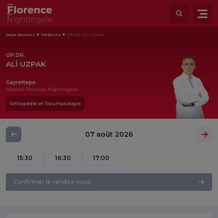
page d'accueil
Médecins
OP.DR. ALİ UZPAK
OP.DR.
ALİ UZPAK
Gayrettepe
Hôpital Florence Nightingale
Orthopédie et Traumatologie
07 août 2026
15:30
16:30
17:00
Confirmer le rendez-vous