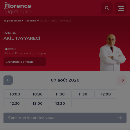
page d'accueil
Médecins
UZM.DR. AKİL TAYYARECİ
UZM.DR.
AKİL TAYYARECİ
İstanbul
Hôpital Florence Nightingale
Chirurgie générale
07 août 2026
10:00
10:30
11:00
11:30
12:00
12:30
13:00
13:30
Confirmer le rendez-vous