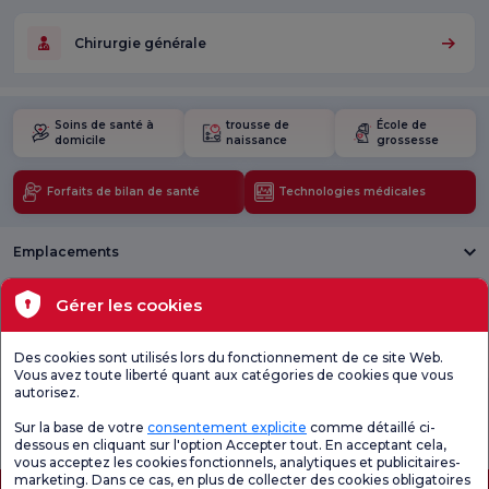
Chirurgie générale
Soins de santé à
trousse de
École de
domicile
naissance
grossesse
Forfaits de bilan de santé
Technologies médicales
Emplacements
Santé actuelle
Gérer les cookies
Unités médicales
Des cookies sont utilisés lors du fonctionnement de ce site Web.
Vous avez toute liberté quant aux catégories de cookies que vous
autorisez.
Enquête
Consultez le
Enquête de
générale de
questionnaire de
satisfaction sur
Sur la base de votre
consentement explicite
comme détaillé ci-
satisfaction
satisfaction.
les promotions
dessous en cliquant sur l'option Accepter tout. En acceptant cela,
vous acceptez les cookies fonctionnels, analytiques et publicitaires-
marketing. Dans ce cas, en plus de collecter des cookies obligatoires