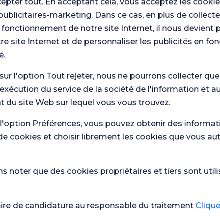
cepter tout. En acceptant cela, vous acceptez les cookie
publicitaires-marketing. Dans ce cas, en plus de collect
 fonctionnement de notre site Internet, il nous devient 
re site Internet et de personnaliser les publicités en fo
é.
 sur l'option Tout rejeter, nous ne pourrons collecter qu
'exécution du service de la société de l'information et a
 nous.
 du site Web sur lequel vous vous trouvez.
Con
Enquête
os enquêtes
que
générale de
 l'option Préférences, vous pouvez obtenir des informat
de
de soins de
satisfaction
sat
de cookies et choisir librement les cookies que vous au
 noter que des cookies propriétaires et tiers sont utili
Santé actuelle
École de
Qu'est-ce qui est bon en cas de
grossesse
aire de candidature au responsable du traitement
Cliquez
diarrhée ?