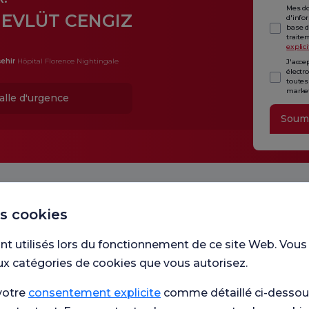
Mes do
EVLÜT CENGIZ
d'info
base d
traite
explici
ehir
Hôpital Florence Nightingale
J'acce
électr
toutes
market
alle d'urgence
Soum
es cookies
nt utilisés lors du fonctionnement de ce site Web. Vous
ux catégories de cookies que vous autorisez.
Unité
votre
consentement explicite
comme détaillé ci-dessous
avons 