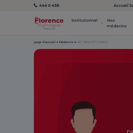
444 0 436
Accueil S
Institutionnel
Nos
médecins
page d'accueil
Médecins
DR. MEVLÜT CENGIZ
DR