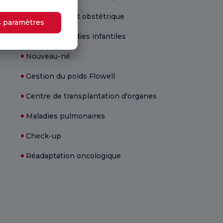
Gynécologie et obstétrique
s paramètres
Santé et maladies infantiles
Nouveau-né
Gestion du poids Flowell
Centre de transplantation d'organes
Maladies pulmonaires
Check-up
Réadaptation oncologique