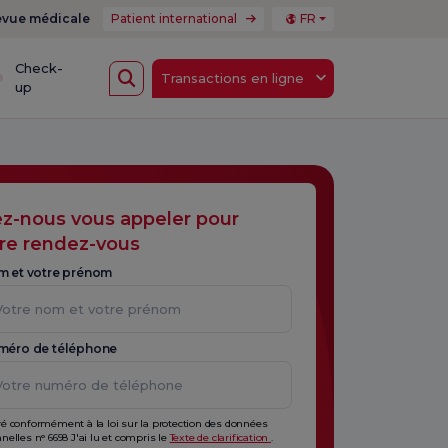
vue médicale
Patient international
FR
Check-
Transactions en ligne
up
ez-nous vous appeler pour
re rendez-vous
m et votre prénom
méro de téléphone
é conformément à la loi sur la protection des données
nelles n° 6698 J'ai lu et compris le
Texte de clarification
.