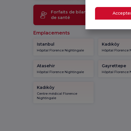
Forfaits de bilan
Technol
Accepter
de santé
médical
Emplacements
Istanbul
Kadıköy
Hôpital Florence Nightingale
Hôpital Florence 
Atasehir
Gayrettepe
Hôpital Florence Nightingale
Hôpital Florence 
Kadıköy
Centre médical Florence
Nightingale