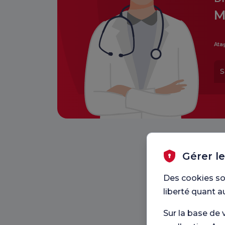
M
Ataş
S
Gérer l
Des cookies so
liberté quant a
Sur la base de 