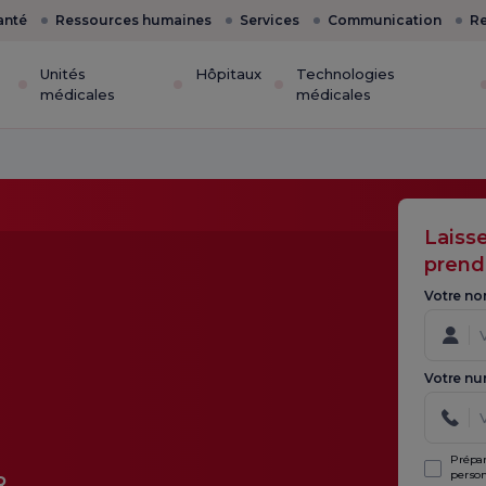
anté
Ressources humaines
Services
Communication
Re
Unités
Hôpitaux
Technologies
médicales
médicales
Laiss
prend
Votre no
Votre nu
Prépar
person
.