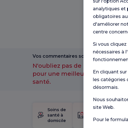
sur l'option Ac
analytiques et 
obligatoires au
d'améliorer not
centre concern
Si vous cliquez
nécessaires à l
Vos commentaires sont importants pour
fonctionnement
N'oubliez pas de participer à n
En cliquant sur
pour une meilleure expérience 
les catégories 
santé.
désormais.
Nous souhaitons
site Web.
Soins de
trousse
santé à
de
Pour le formul
domicile
naissance