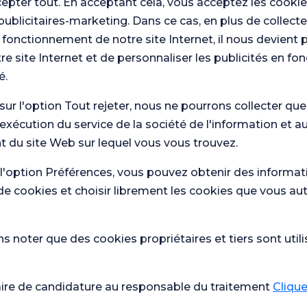
cepter tout. En acceptant cela, vous acceptez les cookie
publicitaires-marketing. Dans ce cas, en plus de collect
 fonctionnement de notre site Internet, il nous devient 
re site Internet et de personnaliser les publicités en fo
é.
 sur l'option Tout rejeter, nous ne pourrons collecter qu
'exécution du service de la société de l'information et a
 nous.
 du site Web sur lequel vous vous trouvez.
Con
Enquête
os enquêtes
que
générale de
 l'option Préférences, vous pouvez obtenir des informat
de
de soins de
satisfaction
sat
de cookies et choisir librement les cookies que vous au
 noter que des cookies propriétaires et tiers sont utili
Santé actuelle
École de
Qu'est-ce qui est bon en cas de
grossesse
aire de candidature au responsable du traitement
Cliquez
diarrhée ?