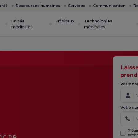
anté
Ressources humaines
Services
Communication
Re
Unités
Hôpitaux
Technologies
médicales
médicales
Laiss
prend
Votre no
Votre nu
Prépar
person
OÇ.DR.