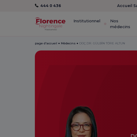
444 0 436
Accueil S
Institutionnel
Nos
médecins
page d'accueil
Médecins
DOÇ.DR. GÜLBİN TÖRE ALTUN
D