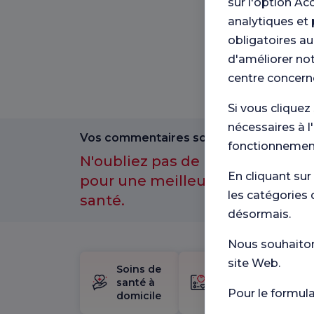
sur l'option Ac
analytiques et 
obligatoires au
d'améliorer not
centre concern
Si vous cliquez
nécessaires à l
Vos commentaires sont importants pour
fonctionnement
N'oubliez pas de participer à n
En cliquant sur
pour une meilleure expérience 
les catégories 
santé.
désormais.
Nous souhaitons
site Web.
Soins de
trousse
santé à
de
Pour le formul
domicile
naissance