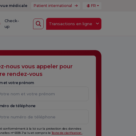
vue médicale
Patient international
FR
Check-
Transactions en ligne
up
ez-nous vous appeler pour
re rendez-vous
m et votre prénom
méro de téléphone
é conformément à la loi sur la protection des données
nelles n° 6698 J'ai lu et compris le
Texte de clarification
.