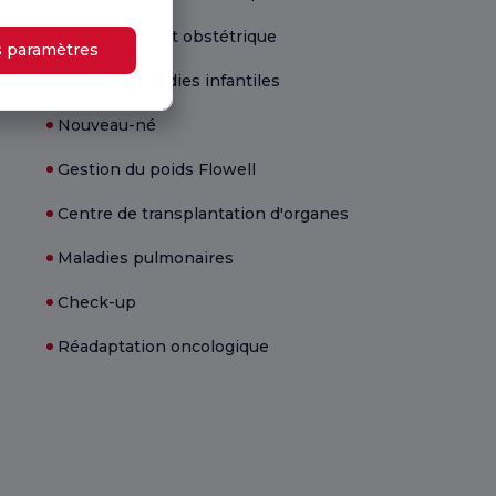
Gynécologie et obstétrique
s paramètres
Santé et maladies infantiles
Nouveau-né
Gestion du poids Flowell
Centre de transplantation d'organes
Maladies pulmonaires
Check-up
Réadaptation oncologique