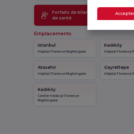
Forfaits de bilan
Technol
Accepter
de santé
médical
Emplacements
Istanbul
Kadıköy
Hôpital Florence Nightingale
Hôpital Florence 
Atasehir
Gayrettepe
Hôpital Florence Nightingale
Hôpital Florence 
Kadıköy
Centre médical Florence
Nightingale