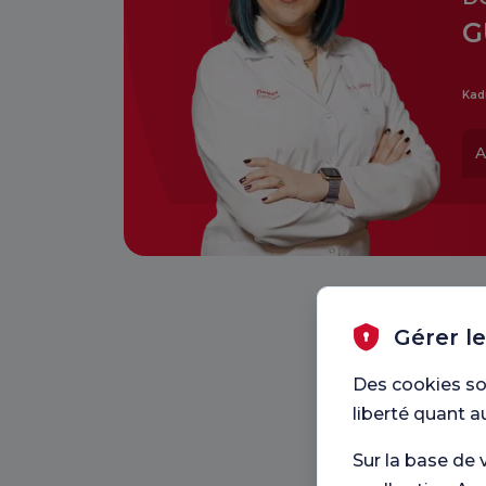
G
Kad
A
Gérer l
Des cookies so
liberté quant a
Sur la base de 