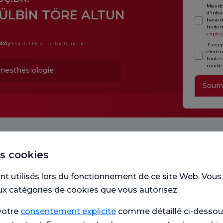
Mes do
ÜLBİN TÖRE ALTUN
d'info
base d
traite
explici
ıköy
Hôpital Florence Nightingale
J'acce
électr
toutes
market
nesthésiologie
Soum
es cookies
nt utilisés lors du fonctionnement de ce site Web. Vous
ux catégories de cookies que vous autorisez.
Unité
votre
consentement explicite
comme détaillé ci-dessous
avons 