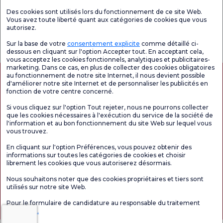
Unités médicales
Des cookies sont utilisés lors du fonctionnement de ce site Web.
Vous avez toute liberté quant aux catégories de cookies que vous
autorisez.
Enquête
Consultez le
Enquête de
générale de
questionnaire de
satisfaction sur
Sur la base de votre
consentement explicite
comme détaillé ci-
satisfaction
satisfaction.
les promotions
dessous en cliquant sur l'option Accepter tout. En acceptant cela,
vous acceptez les cookies fonctionnels, analytiques et publicitaires-
marketing. Dans ce cas, en plus de collecter des cookies obligatoires
au fonctionnement de notre site Internet, il nous devient possible
d'améliorer notre site Internet et de personnaliser les publicités en
fonction de votre centre concerné.
Si vous cliquez sur l'option Tout rejeter, nous ne pourrons collecter
que les cookies nécessaires à l'exécution du service de la société de
l'information et au bon fonctionnement du site Web sur lequel vous
vous trouvez.
Autorisation de tourisme médical
kvkk
Droits des patients
En cliquant sur l'option Préférences, vous pouvez obtenir des
Le contenu de cette page est fourni à titre informatif uniquement. N'hésitez pas à
informations sur toutes les catégories de cookies et choisir
consulter votre médecin pour obtenir un diagnostic et un traitement.
librement les cookies que vous autoriserez désormais.
@2026 Groupe Hôpitaux Florence Nightingale
Nous souhaitons noter que des cookies propriétaires et tiers sont
utilisés sur notre site Web.
Rédacteur en chef : Uğurcan Durmuş - 0 549 455 55 46. - Date de mise à jour :
Pour le formulaire de candidature au responsable du traitement
06.08.2026
Cliquez ici.