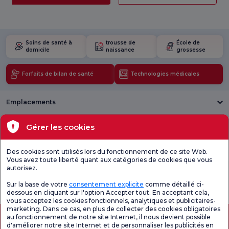
Soins de santé à
trousse de
École de
domicile
naissance
grossesse
Forfaits de bilan de santé
Technologies médicales
Emplacements
Santé actuelle
Gérer les cookies
Unités médicales
Des cookies sont utilisés lors du fonctionnement de ce site Web.
Vous avez toute liberté quant aux catégories de cookies que vous
autorisez.
Enquête
Consultez le
Enquête de
générale de
questionnaire de
satisfaction sur
Sur la base de votre
consentement explicite
comme détaillé ci-
satisfaction
satisfaction.
les promotions
dessous en cliquant sur l'option Accepter tout. En acceptant cela,
vous acceptez les cookies fonctionnels, analytiques et publicitaires-
marketing. Dans ce cas, en plus de collecter des cookies obligatoires
au fonctionnement de notre site Internet, il nous devient possible
d'améliorer notre site Internet et de personnaliser les publicités en