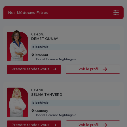
Nos Médecins Filtres
UZM.DR.
DEMET GÜNAY
biochimie
İstanbul
Hôpital Florence Nightingale
Prendre rendez-vous
Voir le profil
UZM.DR.
SELMA TANVERDI
biochimie
Kadıköy
Hôpital Florence Nightingale
Prendre rendez-vous
Voir le profil