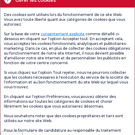
Gérer les cookies
Unités médicales
Des cookies sont utilisés lors du fonctionnement de ce site Web.
Vous avez toute liberté quant aux catégories de cookies que vous
autorisez.
Enquête
Consultez le
Enquête de
générale de
questionnaire de
satisfaction sur
Sur la base de votre
consentement explicite
comme détaillé ci-
satisfaction
satisfaction.
les promotions
dessous en cliquant sur l'option Accepter tout. En acceptant cela,
vous acceptez les cookies fonctionnels, analytiques et publicitaires-
marketing. Dans ce cas, en plus de collecter des cookies obligatoires
au fonctionnement de notre site Internet, il nous devient possible
d'améliorer notre site Internet et de personnaliser les publicités en
fonction de votre centre concerné.
Si vous cliquez sur l'option Tout rejeter, nous ne pourrons collecter
que les cookies nécessaires à l'exécution du service de la société de
l'information et au bon fonctionnement du site Web sur lequel vous
vous trouvez.
Autorisation de tourisme médical
kvkk
Droits des patients
En cliquant sur l'option Préférences, vous pouvez obtenir des
Le contenu de cette page est fourni à titre informatif uniquement. N'hésitez pas à
informations sur toutes les catégories de cookies et choisir
consulter votre médecin pour obtenir un diagnostic et un traitement.
librement les cookies que vous autoriserez désormais.
@2026 Groupe Hôpitaux Florence Nightingale
Nous souhaitons noter que des cookies propriétaires et tiers sont
utilisés sur notre site Web.
Rédacteur en chef : Uğurcan Durmuş - 0 549 455 55 46. - Date de mise à jour :
Pour le formulaire de candidature au responsable du traitement
07.08.2026