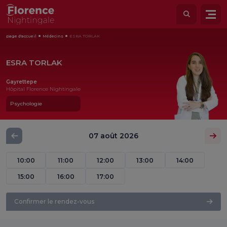
page d'accueil
Médecins
ESRA TORLAK
ESRA TORLAK
Gayrettepe
Hôpital Florence Nightingale
Psychologie
07 août 2026
10:00
11:00
12:00
13:00
14:00
15:00
16:00
17:00
Confirmer le rendez-vous