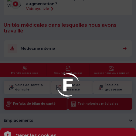
augmentation ?
Videoyu İzle
Unités médicales dans lesquelles nous avons
travaillé
Médecine interne
Prendre rendez-vous
Résultat électronique
Laissez-nous vous appeler
Soins de santé à
trousse de
École de
domicile
naissance
grossesse
Forfaits de bilan de santé
Technologies médicales
Emplacements
Santé actuelle
Gérer les cookies