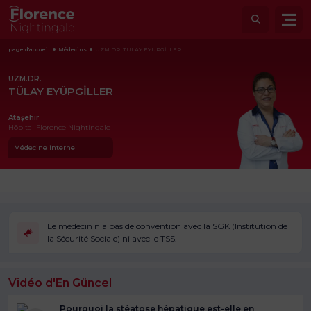
page d'accueil
Médecins
UZM.DR. TÜLAY EYÜPGİLLER
UZM.DR.
TÜLAY EYÜPGİLLER
Ataşehir
Hôpital Florence Nightingale
Médecine interne
Le médecin n'a pas de convention avec la SGK (Institution de
la Sécurité Sociale) ni avec le TSS.
Vidéo d'En Güncel
Pourquoi la stéatose hépatique est-elle en