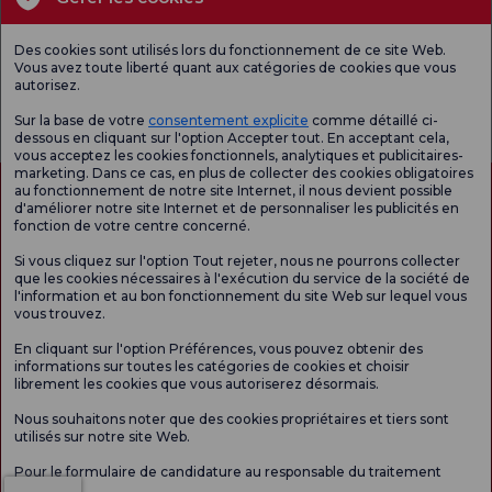
Unités médicales
Des cookies sont utilisés lors du fonctionnement de ce site Web.
Vous avez toute liberté quant aux catégories de cookies que vous
autorisez.
Enquête
Consultez le
Enquête de
générale de
questionnaire de
satisfaction sur
Sur la base de votre
consentement explicite
comme détaillé ci-
satisfaction
satisfaction.
les promotions
dessous en cliquant sur l'option Accepter tout. En acceptant cela,
vous acceptez les cookies fonctionnels, analytiques et publicitaires-
marketing. Dans ce cas, en plus de collecter des cookies obligatoires
au fonctionnement de notre site Internet, il nous devient possible
d'améliorer notre site Internet et de personnaliser les publicités en
fonction de votre centre concerné.
Si vous cliquez sur l'option Tout rejeter, nous ne pourrons collecter
que les cookies nécessaires à l'exécution du service de la société de
l'information et au bon fonctionnement du site Web sur lequel vous
vous trouvez.
Autorisation de tourisme médical
kvkk
Droits des patients
En cliquant sur l'option Préférences, vous pouvez obtenir des
Le contenu de cette page est fourni à titre informatif uniquement. N'hésitez pas à
informations sur toutes les catégories de cookies et choisir
consulter votre médecin pour obtenir un diagnostic et un traitement.
librement les cookies que vous autoriserez désormais.
@2026 Groupe Hôpitaux Florence Nightingale
Nous souhaitons noter que des cookies propriétaires et tiers sont
utilisés sur notre site Web.
Rédacteur en chef : Uğurcan Durmuş - 0 549 455 55 46. - Date de mise à jour :
Pour le formulaire de candidature au responsable du traitement
09.08.2026
Cliquez ici.